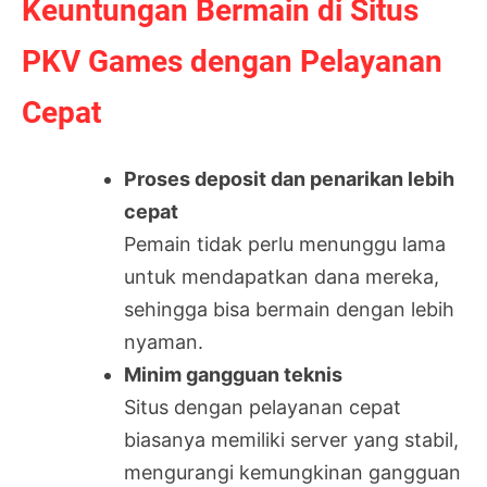
Keuntungan Bermain di Situs
PKV Games dengan Pelayanan
Cepat
Proses deposit dan penarikan lebih
cepat
Pemain tidak perlu menunggu lama
untuk mendapatkan dana mereka,
sehingga bisa bermain dengan lebih
nyaman.
Minim gangguan teknis
Situs dengan pelayanan cepat
biasanya memiliki server yang stabil,
mengurangi kemungkinan gangguan