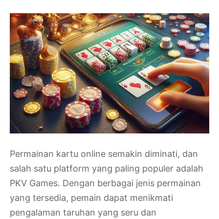
Permainan kartu online semakin diminati, dan
salah satu platform yang paling populer adalah
PKV Games. Dengan berbagai jenis permainan
yang tersedia, pemain dapat menikmati
pengalaman taruhan yang seru dan