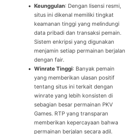
Keunggulan
: Dengan lisensi resmi,
situs ini dikenal memiliki tingkat
keamanan tinggi yang melindungi
data pribadi dan transaksi pemain.
Sistem enkripsi yang digunakan
menjamin setiap permainan berjalan
dengan fair.
Winrate Tinggi
: Banyak pemain
yang memberikan ulasan positif
tentang situs ini terkait dengan
winrate yang lebih konsisten di
sebagian besar permainan PKV
Games. RTP yang transparan
memberikan kepercayaan bahwa
permainan berjalan secara adil.