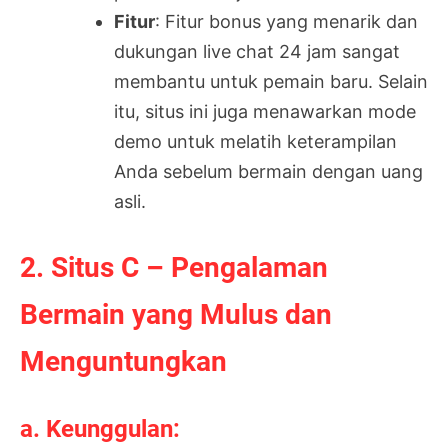
Fitur
: Fitur bonus yang menarik dan
dukungan live chat 24 jam sangat
membantu untuk pemain baru. Selain
itu, situs ini juga menawarkan mode
demo untuk melatih keterampilan
Anda sebelum bermain dengan uang
asli.
2.
Situs C – Pengalaman
Bermain yang Mulus dan
Menguntungkan
a.
Keunggulan
: