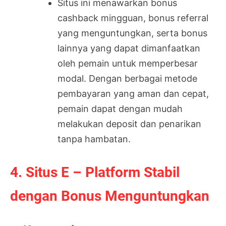
Situs ini menawarkan bonus
cashback mingguan, bonus referral
yang menguntungkan, serta bonus
lainnya yang dapat dimanfaatkan
oleh pemain untuk memperbesar
modal. Dengan berbagai metode
pembayaran yang aman dan cepat,
pemain dapat dengan mudah
melakukan deposit dan penarikan
tanpa hambatan.
4.
Situs E – Platform Stabil
dengan Bonus Menguntungkan