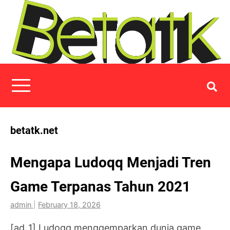
Skip
to
content
Mainkan di situs poker online terpopuler dengan reputasi
Situs Poker Online
terbaik. Nikmati permainan poker dengan jaminan
keamanan dan layanan berkualitas tinggi.
Terpopuler dengan Reputasi
Terbaik
betatk.net
Mengapa Ludoqq Menjadi Tren
Game Terpanas Tahun 2021
admin
|
February 18, 2026
[ad_1] Ludoqq menggemparkan dunia game