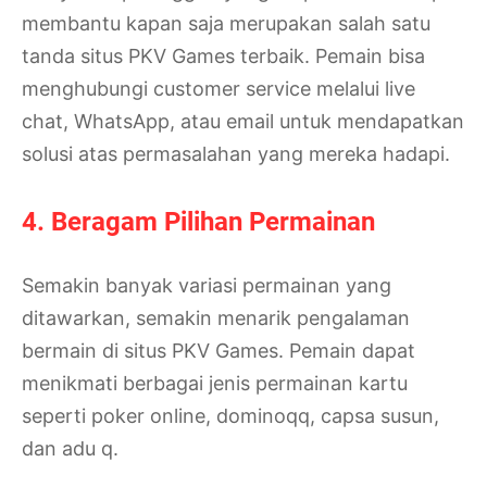
membantu kapan saja merupakan salah satu
tanda situs PKV Games terbaik. Pemain bisa
menghubungi customer service melalui live
chat, WhatsApp, atau email untuk mendapatkan
solusi atas permasalahan yang mereka hadapi.
4. Beragam Pilihan Permainan
Semakin banyak variasi permainan yang
ditawarkan, semakin menarik pengalaman
bermain di situs PKV Games. Pemain dapat
menikmati berbagai jenis permainan kartu
seperti poker online, dominoqq, capsa susun,
dan adu q.