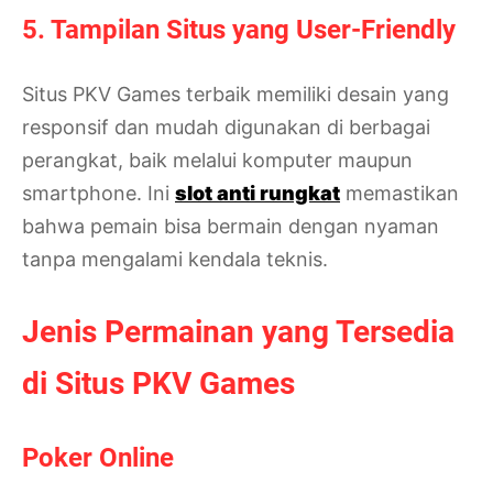
5. Tampilan Situs yang User-Friendly
Situs PKV Games terbaik memiliki desain yang
responsif dan mudah digunakan di berbagai
perangkat, baik melalui komputer maupun
smartphone. Ini
slot anti rungkat
memastikan
bahwa pemain bisa bermain dengan nyaman
tanpa mengalami kendala teknis.
Jenis Permainan yang Tersedia
di Situs PKV Games
Poker Online