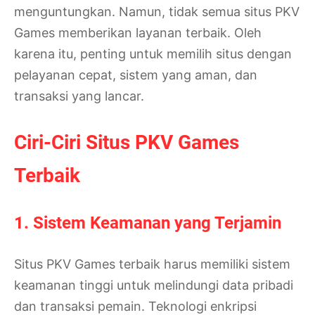
menguntungkan. Namun, tidak semua situs PKV
Games memberikan layanan terbaik. Oleh
karena itu, penting untuk memilih situs dengan
pelayanan cepat, sistem yang aman, dan
transaksi yang lancar.
Ciri-Ciri Situs PKV Games
Terbaik
1. Sistem Keamanan yang Terjamin
Situs PKV Games terbaik harus memiliki sistem
keamanan tinggi untuk melindungi data pribadi
dan transaksi pemain. Teknologi enkripsi