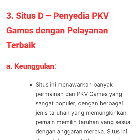
3.
Situs D – Penyedia PKV
Games dengan Pelayanan
Terbaik
a.
Keunggulan
:
Situs ini menawarkan banyak
permainan dari PKV Games yang
sangat populer, dengan berbagai
jenis taruhan yang memungkinkan
pemain memilih taruhan yang sesuai
dengan anggaran mereka. Situs ini