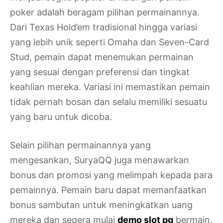
poker adalah beragam pilihan permainannya.
Dari Texas Hold’em tradisional hingga variasi
yang lebih unik seperti Omaha dan Seven-Card
Stud, pemain dapat menemukan permainan
yang sesuai dengan preferensi dan tingkat
keahlian mereka. Variasi ini memastikan pemain
tidak pernah bosan dan selalu memiliki sesuatu
yang baru untuk dicoba.
Selain pilihan permainannya yang
mengesankan, SuryaQQ juga menawarkan
bonus dan promosi yang melimpah kepada para
pemainnya. Pemain baru dapat memanfaatkan
bonus sambutan untuk meningkatkan uang
mereka dan segera mulai
demo slot pg
bermain.