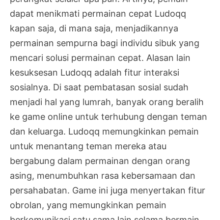
dapat menikmati permainan cepat Ludoqq
kapan saja, di mana saja, menjadikannya
permainan sempurna bagi individu sibuk yang
mencari solusi permainan cepat. Alasan lain
kesuksesan Ludoqq adalah fitur interaksi
sosialnya. Di saat pembatasan sosial sudah
menjadi hal yang lumrah, banyak orang beralih
ke game online untuk terhubung dengan teman
dan keluarga. Ludoqq memungkinkan pemain
untuk menantang teman mereka atau
bergabung dalam permainan dengan orang
asing, menumbuhkan rasa kebersamaan dan
persahabatan. Game ini juga menyertakan fitur
obrolan, yang memungkinkan pemain
berkomunikasi satu sama lain selama bermain