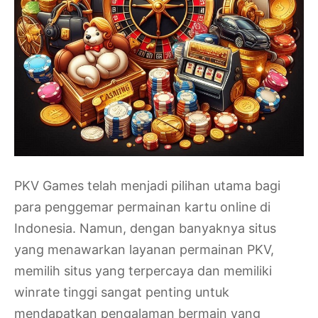
PKV Games telah menjadi pilihan utama bagi
para penggemar permainan kartu online di
Indonesia. Namun, dengan banyaknya situs
yang menawarkan layanan permainan PKV,
memilih situs yang terpercaya dan memiliki
winrate tinggi sangat penting untuk
mendapatkan pengalaman bermain yang