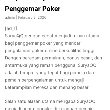
Penggemar Poker
admin
|
February 8, 2026
[ad_1]
SuryaQQ dengan cepat menjadi tujuan utama
bagi penggemar poker yang mencari
pengalaman poker online berkualitas tinggi.
Dengan beragam permainan, bonus besar, dan
antarmuka yang ramah pengguna, SuryaQQ
adalah tempat yang tepat bagi pemula dan
pemain berpengalaman untuk menguji
keterampilan mereka dan menang besar.
Salah satu alasan utama mengapa SuryaQQ
menjadi begitu populer di kalangan pemain