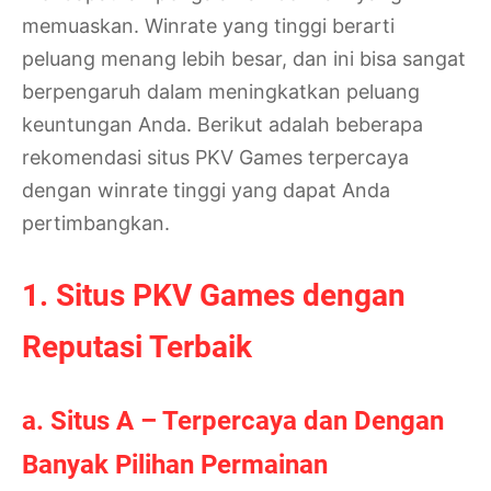
memuaskan. Winrate yang tinggi berarti
peluang menang lebih besar, dan ini bisa sangat
berpengaruh dalam meningkatkan peluang
keuntungan Anda. Berikut adalah beberapa
rekomendasi situs PKV Games terpercaya
dengan winrate tinggi yang dapat Anda
pertimbangkan.
1.
Situs PKV Games dengan
Reputasi Terbaik
a.
Situs A – Terpercaya dan Dengan
Banyak Pilihan Permainan