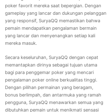
poker favorit mereka saat bepergian. Dengan
gameplay yang lancar dan dukungan pelanggan
yang responsif, SuryaQQ memastikan bahwa
pemain mendapatkan pengalaman bermain
yang lancar dan menyenangkan setiap kali
mereka masuk.
Secara keseluruhan, SuryaQQ dengan cepat
memantapkan dirinya sebagai tujuan utama
bagi para penggemar poker yang mencari
pengalaman poker online berkualitas tinggi.
Dengan pilihan permainan yang beragam,
bonus berlimpah, dan antarmuka yang ramah
pengguna, SuryaQQ menawarkan semua yang
dibutuhkan pemain untuk menikmati sensasi