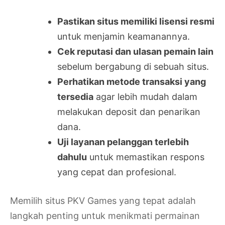
Pastikan situs memiliki lisensi resmi
untuk menjamin keamanannya.
Cek reputasi dan ulasan pemain lain
sebelum bergabung di sebuah situs.
Perhatikan metode transaksi yang
tersedia
agar lebih mudah dalam
melakukan deposit dan penarikan
dana.
Uji layanan pelanggan terlebih
dahulu
untuk memastikan respons
yang cepat dan profesional.
Memilih situs PKV Games yang tepat adalah
langkah penting untuk menikmati permainan