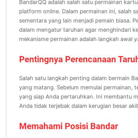
BandarQQ adalah salah satu permainan kartu
platform online. Dalam permainan ini, salah 
sementara yang lain menjadi pemain biasa. Pe
dalam mengatur taruhan agar menghindari k
mekanisme permainan adalah langkah awal ya
Pentingnya Perencanaan Taru
Salah satu langkah penting dalam bermain B
yang matang. Sebelum memulai permainan, te
yang siap Anda pertaruhkan. Ini membantu 
Anda tidak terjebak dalam kerugian besar aki
Memahami Posisi Bandar