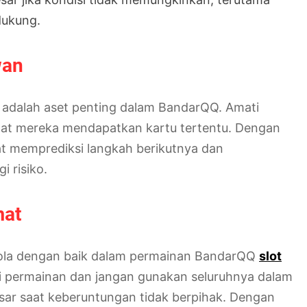
dukung.
wan
dalah aset penting dalam BandarQQ. Amati
aat mereka mendapatkan kartu tertentu. Dengan
 memprediksi langkah berikutnya dan
 risiko.
mat
lola dengan baik dalam permainan BandarQQ
slot
si permainan dan jangan gunakan seluruhnya dalam
besar saat keberuntungan tidak berpihak. Dengan