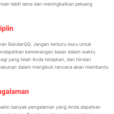
main lebih lama dan meningkatkan peluang
plin
inan BandarQQ. Jangan terburu-buru untuk
mendapatkan kemenangan besar dalam waktu
ategi yang telah Anda tetapkan, dan hindari
etekunan dalam mengikuti rencana akan membantu
engalaman
makin banyak pengalaman yang Anda dapatkan