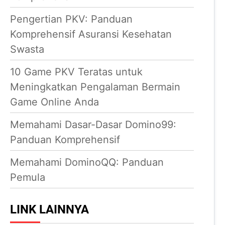
Pengertian PKV: Panduan
Komprehensif Asuransi Kesehatan
Swasta
10 Game PKV Teratas untuk
Meningkatkan Pengalaman Bermain
Game Online Anda
Memahami Dasar-Dasar Domino99:
Panduan Komprehensif
Memahami DominoQQ: Panduan
Pemula
LINK LAINNYA