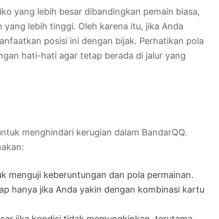
iko yang lebih besar dibandingkan pemain biasa,
ng lebih tinggi. Oleh karena itu, jika Anda
faatkan posisi ini dengan bijak. Perhatikan pola
an hati-hati agar tetap berada di jalur yang
untuk menghindari kerugian dalam BandarQQ.
nakan:
tuk menguji keberuntungan dan pola permainan.
ap hanya jika Anda yakin dengan kombinasi kartu
sar jika kondisi tidak memungkinkan, terutama