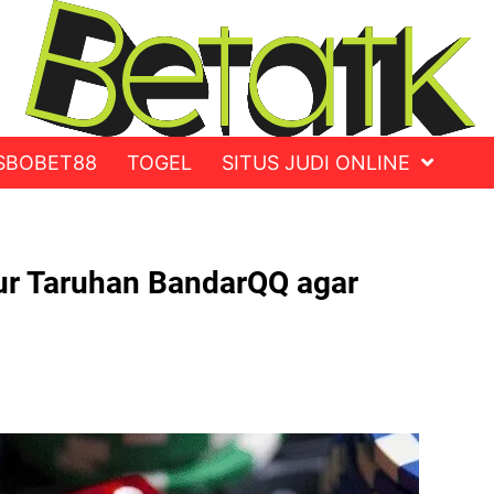
er dengan reputasi terbaik. Nikmati permainan 
SBOBET88
TOGEL
SITUS JUDI ONLINE
line Terpopuler
berkualitas tinggi.
Terbaik
ur Taruhan BandarQQ agar