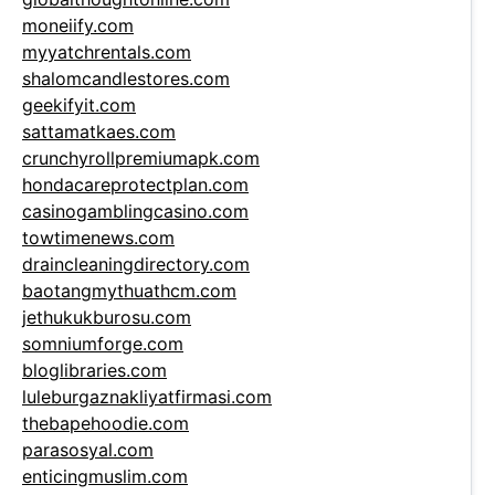
moneiify.com
myyatchrentals.com
shalomcandlestores.com
geekifyit.com
sattamatkaes.com
crunchyrollpremiumapk.com
hondacareprotectplan.com
casinogamblingcasino.com
towtimenews.com
draincleaningdirectory.com
baotangmythuathcm.com
jethukukburosu.com
somniumforge.com
bloglibraries.com
luleburgaznakliyatfirmasi.com
thebapehoodie.com
parasosyal.com
enticingmuslim.com