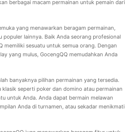
kan berbagai macam permainan untuk pemain dari
kemuka yang menawarkan beragam permainan,
 populer lainnya. Baik Anda seorang profesional
 memiliki sesuatu untuk semua orang. Dengan
play yang mulus, GocengQQ memudahkan Anda
lah banyaknya pilihan permainan yang tersedia.
 klasik seperti poker dan domino atau permainan
atu untuk Anda. Anda dapat bermain melawan
rampilan Anda di turnamen, atau sekadar menikmati