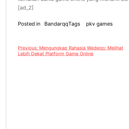
[ad_2]
Posted in
Bandarqq
Tags
pkv games
Post
Previous:
Mengungkap Rahasia Wedeqq: Melihat
Lebih Dekat Platform Game Online
navigation