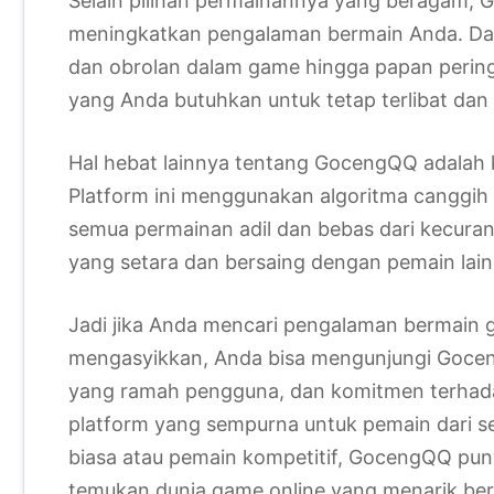
Selain pilihan permainannya yang beragam,
meningkatkan pengalaman bermain Anda. Dar
dan obrolan dalam game hingga papan perin
yang Anda butuhkan untuk tetap terlibat dan 
Hal hebat lainnya tentang GocengQQ adalah 
Platform ini menggunakan algoritma canggih
semua permainan adil dan bebas dari kecura
yang setara dan bersaing dengan pemain lain
Jadi jika Anda mencari pengalaman bermain
mengasyikkan, Anda bisa mengunjungi Goce
yang ramah pengguna, dan komitmen terhad
platform yang sempurna untuk pemain dari s
biasa atau pemain kompetitif, GocengQQ puny
temukan dunia game online yang menarik b