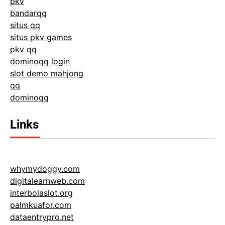
pkv
bandarqq
situs qq
situs pkv games
pkv qq
dominoqq login
slot demo mahjong
qq
dominoqq
Links
whymydoggy.com
digitalearnweb.com
interbolaslot.org
palmkuafor.com
dataentrypro.net