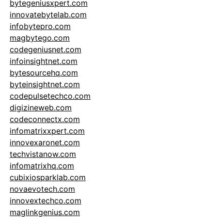
bytegeniusxpert.com
innovatebytelab.com
infobytepro.com
magbytego.com
codegeniusnet.com
infoinsightnet.com
bytesourcehq.com
byteinsightnet.com
codepulsetechco.com
digizineweb.com
codeconnectx.com
infomatrixxpert.com
innovexaronet.com
techvistanow.com
infomatrixhq.com
cubixiosparklab.com
novaevotech.com
innovextechco.com
maglinkgenius.com