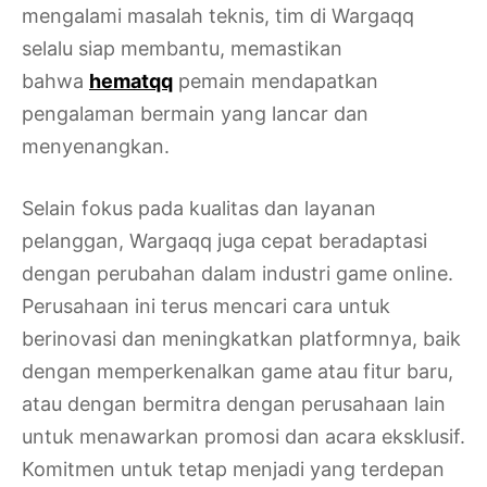
mengalami masalah teknis, tim di Wargaqq
selalu siap membantu, memastikan
bahwa
hematqq
pemain mendapatkan
pengalaman bermain yang lancar dan
menyenangkan.
Selain fokus pada kualitas dan layanan
pelanggan, Wargaqq juga cepat beradaptasi
dengan perubahan dalam industri game online.
Perusahaan ini terus mencari cara untuk
berinovasi dan meningkatkan platformnya, baik
dengan memperkenalkan game atau fitur baru,
atau dengan bermitra dengan perusahaan lain
untuk menawarkan promosi dan acara eksklusif.
Komitmen untuk tetap menjadi yang terdepan