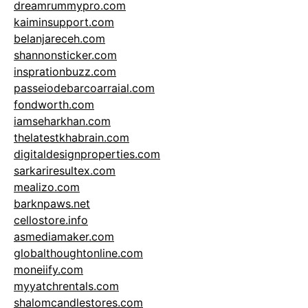
dreamrummypro.com
kaiminsupport.com
belanjareceh.com
shannonsticker.com
insprationbuzz.com
passeiodebarcoarraial.com
fondworth.com
iamseharkhan.com
thelatestkhabrain.com
digitaldesignproperties.com
sarkariresultex.com
mealizo.com
barknpaws.net
cellostore.info
asmediamaker.com
globalthoughtonline.com
moneiify.com
myyatchrentals.com
shalomcandlestores.com