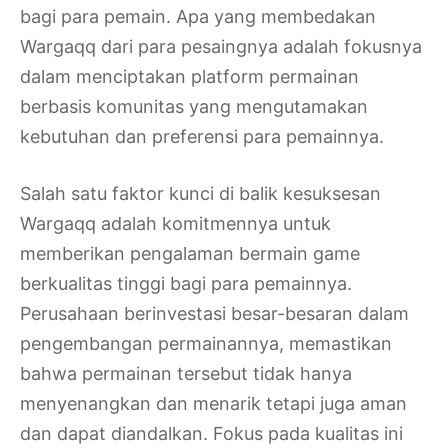
bagi para pemain. Apa yang membedakan
Wargaqq dari para pesaingnya adalah fokusnya
dalam menciptakan platform permainan
berbasis komunitas yang mengutamakan
kebutuhan dan preferensi para pemainnya.
Salah satu faktor kunci di balik kesuksesan
Wargaqq adalah komitmennya untuk
memberikan pengalaman bermain game
berkualitas tinggi bagi para pemainnya.
Perusahaan berinvestasi besar-besaran dalam
pengembangan permainannya, memastikan
bahwa permainan tersebut tidak hanya
menyenangkan dan menarik tetapi juga aman
dan dapat diandalkan. Fokus pada kualitas ini