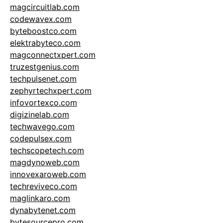
magcircuitlab.com
codewavex.com
byteboostco.com
elektrabyteco.com
magconnectxpert.com
truzestgenius.com
techpulsenet.com
zephyrtechxpert.com
infovortexco.com
digizinelab.com
techwavego.com
codepulsex.com
techscopetech.com
magdynoweb.com
innovexaroweb.com
techreviveco.com
maglinkaro.com
dynabytenet.com
bytesourcepro.com