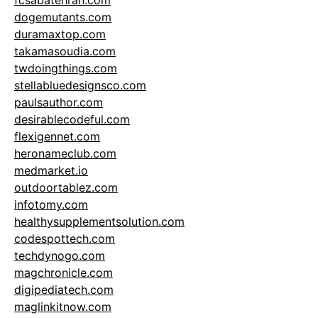
fcsabatehran.com
dogemutants.com
duramaxtop.com
takamasoudia.com
twdoingthings.com
stellabluedesignsco.com
paulsauthor.com
desirablecodeful.com
flexigennet.com
heronameclub.com
medmarket.io
outdoortablez.com
infotomy.com
healthysupplementsolution.com
codespottech.com
techdynogo.com
magchronicle.com
digipediatech.com
maglinkitnow.com