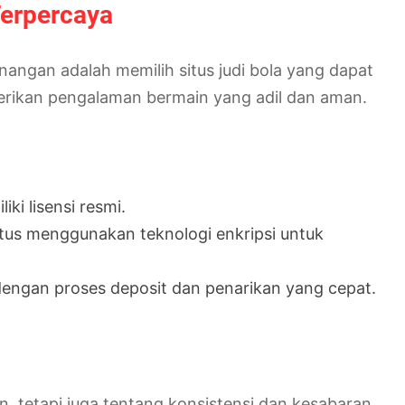
Terpercaya
nangan adalah memilih situs judi bola yang dapat
berikan pengalaman bermain yang adil dan aman.
iki lisensi resmi.
itus menggunakan teknologi enkripsi untuk
s dengan proses deposit dan penarikan yang cepat.
, tetapi juga tentang konsistensi dan kesabaran.