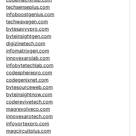
techsenseplus.com
infoboostgenius.com
techwavegen.com
bytesavvypro.com
byteinsightgen.com
digizinetech.com
infomatrixgen.com
innovexarolab.com
infobytetechlab.com
codespherepro.com
codegenixnet.com
bytesourceweb.com
byteinsightnow.com
coderevivetech.com
magrevolveco.com
innovexarotech.com
infovortexpro.com
magcircuitplus.com