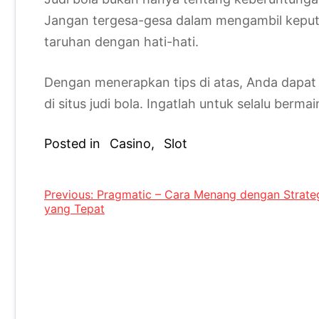
Jangan tergesa-gesa dalam mengambil keput
taruhan dengan hati-hati.
Dengan menerapkan tips di atas, Anda dapa
di situs judi bola. Ingatlah untuk selalu ber
Posted in
Casino
,
Slot
Post
Previous:
Pragmatic – Cara Menang dengan Strate
yang Tepat
navigation