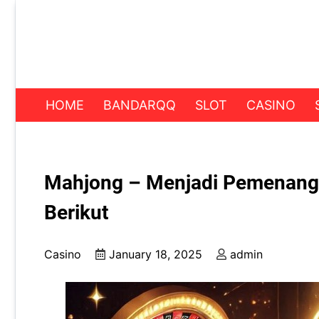
Skip
to
content
Mainkan di situs poker online terpopul
HOME
BANDARQQ
SLOT
CASINO
Situs Poker On
Mahjong – Menjadi Pemenang d
Berikut
Casino
January 18, 2025
admin