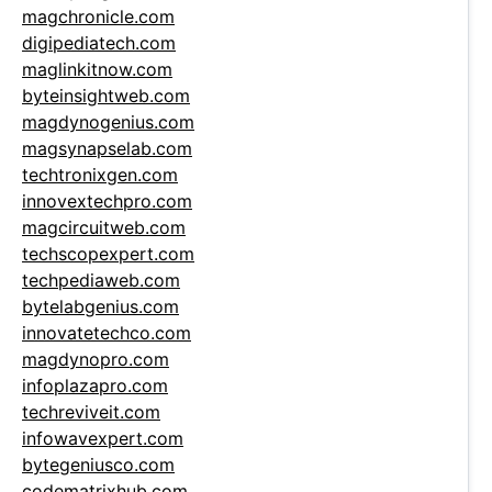
magchronicle.com
digipediatech.com
maglinkitnow.com
byteinsightweb.com
magdynogenius.com
magsynapselab.com
techtronixgen.com
innovextechpro.com
magcircuitweb.com
techscopexpert.com
techpediaweb.com
bytelabgenius.com
innovatetechco.com
magdynopro.com
infoplazapro.com
techreviveit.com
infowavexpert.com
bytegeniusco.com
codematrixhub.com