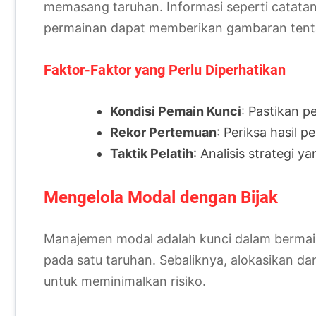
memasang taruhan. Informasi seperti catatan 
permainan dapat memberikan gambaran tent
Faktor-Faktor yang Perlu Diperhatikan
Kondisi Pemain Kunci
: Pastikan p
Rekor Pertemuan
: Periksa hasil 
Taktik Pelatih
: Analisis strategi y
Mengelola Modal dengan Bijak
Manajemen modal adalah kunci dalam bermai
pada satu taruhan. Sebaliknya, alokasikan 
untuk meminimalkan risiko.