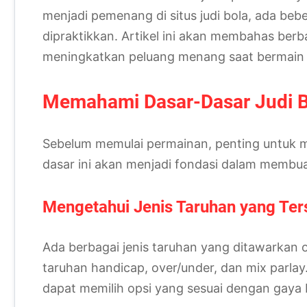
menjadi pemenang di situs judi bola, ada beb
dipraktikkan. Artikel ini akan membahas ber
meningkatkan peluang menang saat bermain j
Memahami Dasar-Dasar Judi B
Sebelum memulai permainan, penting untuk m
dasar ini akan menjadi fondasi dalam membua
Mengetahui Jenis Taruhan yang Ter
Ada berbagai jenis taruhan yang ditawarkan ol
taruhan handicap, over/under, dan mix parlay
dapat memilih opsi yang sesuai dengan gaya