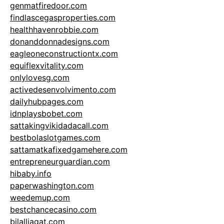
genmatfiredoor.com
findlascegasproperties.com
healthhavenrobbie.com
donanddonnadesigns.com
eagleoneconstructiontx.com
equiflexvitality.com
onlylovesg.com
activedesenvolvimento.com
dailyhubpages.com
idnplaysbobet.com
sattakingvikidadacall.com
bestbolaslotgames.com
sattamatkafixedgamehere.com
entrepreneurguardian.com
hibaby.info
paperwashington.com
weedemup.com
bestchancecasino.com
bilalliaqat.com