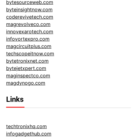
bytesourceweb.com
byteinsightnow.com
coderevivetech.com
magrevolveco.com
innovexarotech.com
infovortexpro.com
magcircuitplus.com
techscopeitnow.com
bytetronixnet.com
bytejetxpert.com
maginspectco.com
magdynogo.com
Links
techtronixhq.com
infogadgethub.com