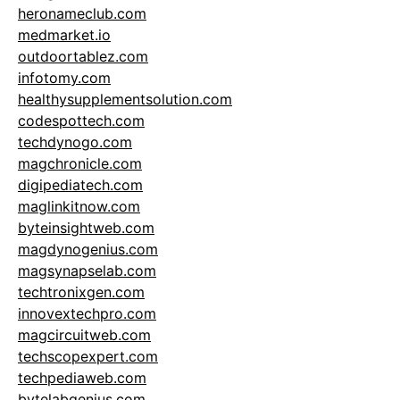
heronameclub.com
medmarket.io
outdoortablez.com
infotomy.com
healthysupplementsolution.com
codespottech.com
techdynogo.com
magchronicle.com
digipediatech.com
maglinkitnow.com
byteinsightweb.com
magdynogenius.com
magsynapselab.com
techtronixgen.com
innovextechpro.com
magcircuitweb.com
techscopexpert.com
techpediaweb.com
bytelabgenius.com