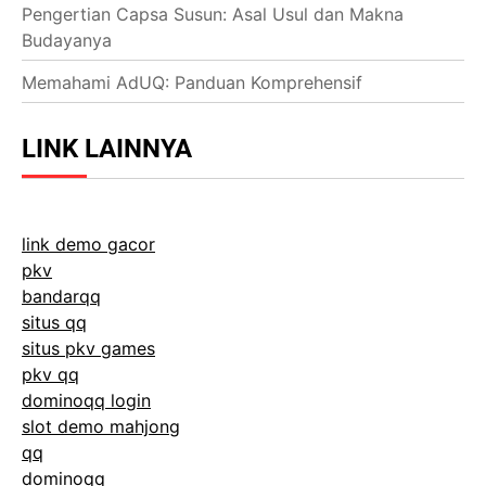
Pengertian Capsa Susun: Asal Usul dan Makna
Budayanya
Memahami AdUQ: Panduan Komprehensif
LINK LAINNYA
link demo gacor
pkv
bandarqq
situs qq
situs pkv games
pkv qq
dominoqq login
slot demo mahjong
qq
dominoqq