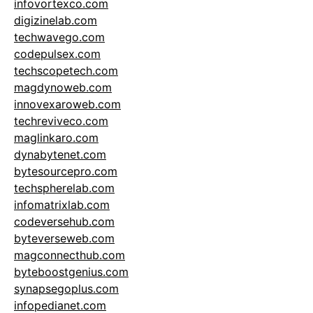
infovortexco.com
digizinelab.com
techwavego.com
codepulsex.com
techscopetech.com
magdynoweb.com
innovexaroweb.com
techreviveco.com
maglinkaro.com
dynabytenet.com
bytesourcepro.com
techspherelab.com
infomatrixlab.com
codeversehub.com
byteverseweb.com
magconnecthub.com
byteboostgenius.com
synapsegoplus.com
infopedianet.com