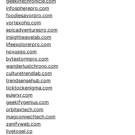
geeklifechronicle.com
infospherepro.com
foodiesavorpro.com
vortexohq.com
epicadventurepro.com
insightwavelab.com
lifeexplorerpro.com
novusgo.com
bytestormpro.com
wanderlustchrono.com
culturetrendlab.com
trendsensehub.com
ticktockenigma.com
eulerxr.com
geekifygenius.com
orbitextech.com
magconnecttech.com
zenifyweb.com
livetogel.co