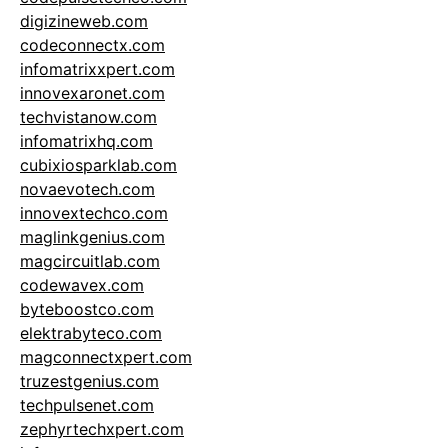
digizineweb.com
codeconnectx.com
infomatrixxpert.com
innovexaronet.com
techvistanow.com
infomatrixhq.com
cubixiosparklab.com
novaevotech.com
innovextechco.com
maglinkgenius.com
magcircuitlab.com
codewavex.com
byteboostco.com
elektrabyteco.com
magconnectxpert.com
truzestgenius.com
techpulsenet.com
zephyrtechxpert.com