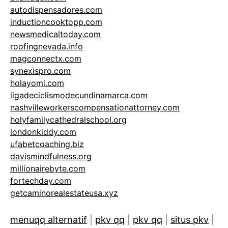
autodispensadores.com
inductioncooktopp.com
newsmedicaltoday.com
roofingnevada.info
magconnectx.com
synexispro.com
holayomi.com
ligadeciclismodecundinamarca.com
nashvilleworkerscompensationattorney.com
holyfamilycathedralschool.org
londonkiddy.com
ufabetcoaching.biz
davismindfulness.org
millionairebyte.com
fortechday.com
getcaminorealestateusa.xyz
menuqq alternatif
|
pkv qq
|
pkv qq
|
situs pkv
|