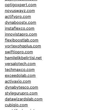
optigoxpert.com
novuswayz.com
actifypro.com
dynaboostx.com
instaflexco.com
innovistapro.com
flexiboostlab.com
vortexohqplus.com
swiftiopro.com
hamilelikbelirtisi.net
versalotech.com
techmaxco.com
exceedolab.com
activaxio.com
dynabytesco.com
stylegurupro.com
datawizardslab.com
cubiqio.com