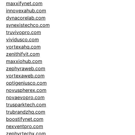
maxxifynet.com
innovexahub.com
dynacorelab.com
synexistechco.com
truvivopro.com
vividusco.com
vortexahq.com
zenithifyit.com
maxxiohub.com
zephyraweb.com
vortexaweb.com
optigeniusco.com
novuspherex.com
novaevopro.com
trusparktech.com
trubrandzhq.com
boostifynet.com
nexventpro.com
zephyrtechx.com