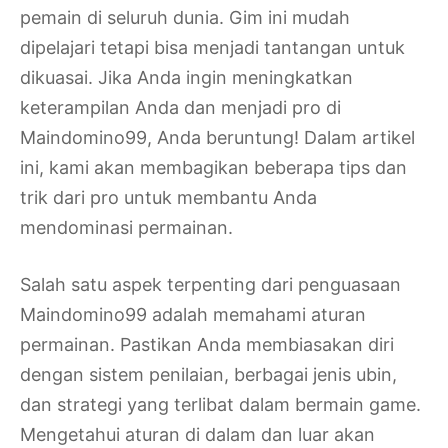
pemain di seluruh dunia. Gim ini mudah
dipelajari tetapi bisa menjadi tantangan untuk
dikuasai. Jika Anda ingin meningkatkan
keterampilan Anda dan menjadi pro di
Maindomino99, Anda beruntung! Dalam artikel
ini, kami akan membagikan beberapa tips dan
trik dari pro untuk membantu Anda
mendominasi permainan.
Salah satu aspek terpenting dari penguasaan
Maindomino99 adalah memahami aturan
permainan. Pastikan Anda membiasakan diri
dengan sistem penilaian, berbagai jenis ubin,
dan strategi yang terlibat dalam bermain game.
Mengetahui aturan di dalam dan luar akan