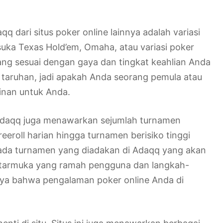
 dari situs poker online lainnya adalah variasi
uka Texas Hold’em, Omaha, atau variasi poker
ng sesuai dengan gaya dan tingkat keahlian Anda
i taruhan, jadi apakah Anda seorang pemula atau
inan untuk Anda.
 Adaqq juga menawarkan sejumlah turnamen
reeroll harian hingga turnamen berisiko tinggi
u ada turnamen yang diadakan di Adaqq yang akan
tarmuka yang ramah pengguna dan langkah-
aya bahwa pengalaman poker online Anda di