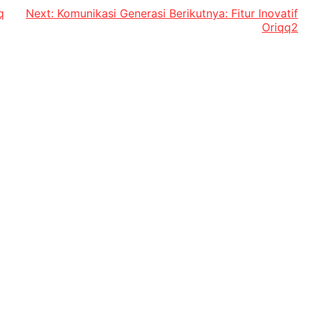
q
Next:
Komunikasi Generasi Berikutnya: Fitur Inovatif
Oriqq2