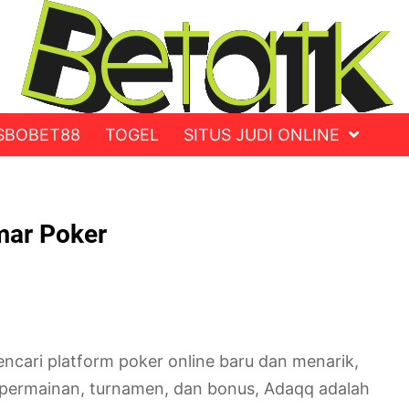
er dengan reputasi terbaik. Nikmati permainan 
SBOBET88
TOGEL
SITUS JUDI ONLINE
line Terpopuler
berkualitas tinggi.
Terbaik
mar Poker
cari platform poker online baru dan menarik,
permainan, turnamen, dan bonus, Adaqq adalah