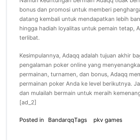
Namun keuntungan bermain Adaqq tidak berhen
bonus dan promosi untuk memberi penghar
datang kembali untuk mendapatkan lebih ban
hingga hadiah loyalitas untuk pemain tetap
terlibat.
Kesimpulannya, Adaqq adalah tujuan akhir b
pengalaman poker online yang menyenangk
permainan, turnamen, dan bonus, Adaqq me
permainan poker Anda ke level berikutnya. J
dan mulailah bermain untuk meraih kemenang
[ad_2]
Posted in
Bandarqq
Tags
pkv games