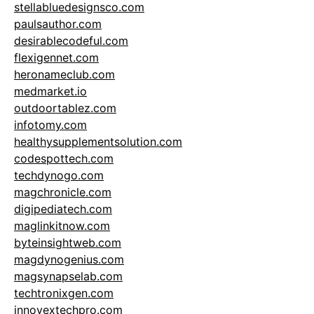
stellabluedesignsco.com
paulsauthor.com
desirablecodeful.com
flexigennet.com
heronameclub.com
medmarket.io
outdoortablez.com
infotomy.com
healthysupplementsolution.com
codespottech.com
techdynogo.com
magchronicle.com
digipediatech.com
maglinkitnow.com
byteinsightweb.com
magdynogenius.com
magsynapselab.com
techtronixgen.com
innovextechpro.com