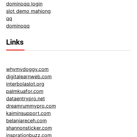
dominoqq login
slot demo mahjong
qq
dominoqq
Links
whymydoggy.com
digitalearnweb.com
interbolaslot.org
palmkuafor.com
dataentrypro.net
dreamrummypro.com
kaiminsupport.com
belanjareceh.com
shannonsticker.com
insprationbuzz.com