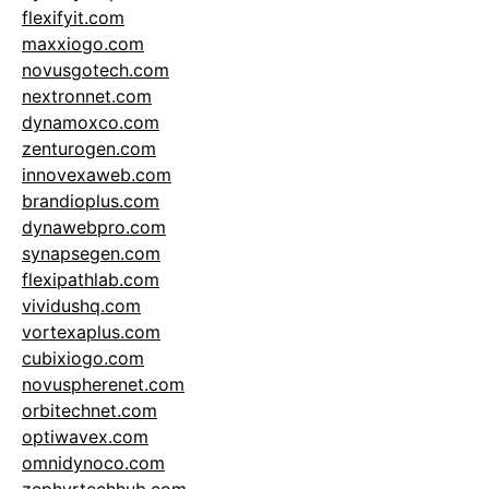
flexifyit.com
maxxiogo.com
novusgotech.com
nextronnet.com
dynamoxco.com
zenturogen.com
innovexaweb.com
brandioplus.com
dynawebpro.com
synapsegen.com
flexipathlab.com
vividushq.com
vortexaplus.com
cubixiogo.com
novuspherenet.com
orbitechnet.com
optiwavex.com
omnidynoco.com