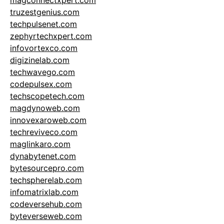
magconnectxpert.com
truzestgenius.com
techpulsenet.com
zephyrtechxpert.com
infovortexco.com
digizinelab.com
techwavego.com
codepulsex.com
techscopetech.com
magdynoweb.com
innovexaroweb.com
techreviveco.com
maglinkaro.com
dynabytenet.com
bytesourcepro.com
techspherelab.com
infomatrixlab.com
codeversehub.com
byteverseweb.com