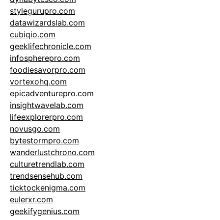
stylegurupro.com
datawizardslab.com
cubiqio.com
geeklifechronicle.com
infospherepro.com
foodiesavorpro.com
vortexohq.com
epicadventurepro.com
insightwavelab.com
lifeexplorerpro.com
novusgo.com
bytestormpro.com
wanderlustchrono.com
culturetrendlab.com
trendsensehub.com
ticktockenigma.com
eulerxr.com
geekifygenius.com