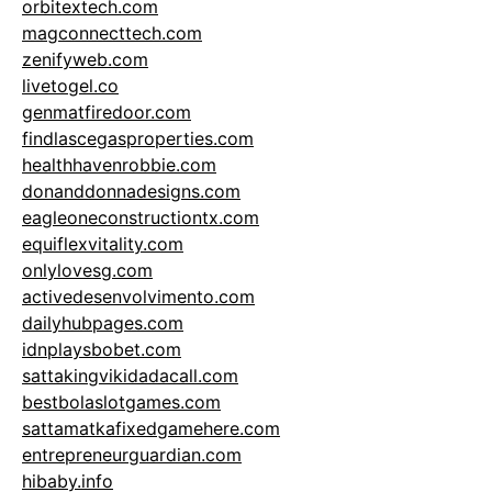
orbitextech.com
magconnecttech.com
zenifyweb.com
livetogel.co
genmatfiredoor.com
findlascegasproperties.com
healthhavenrobbie.com
donanddonnadesigns.com
eagleoneconstructiontx.com
equiflexvitality.com
onlylovesg.com
activedesenvolvimento.com
dailyhubpages.com
idnplaysbobet.com
sattakingvikidadacall.com
bestbolaslotgames.com
sattamatkafixedgamehere.com
entrepreneurguardian.com
hibaby.info