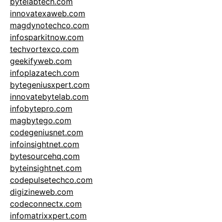
bytelabtech.com
innovatexaweb.com
magdynotechco.com
infosparkitnow.com
techvortexco.com
geekifyweb.com
infoplazatech.com
bytegeniusxpert.com
innovatebytelab.com
infobytepro.com
magbytego.com
codegeniusnet.com
infoinsightnet.com
bytesourcehq.com
byteinsightnet.com
codepulsetechco.com
digizineweb.com
codeconnectx.com
infomatrixxpert.com