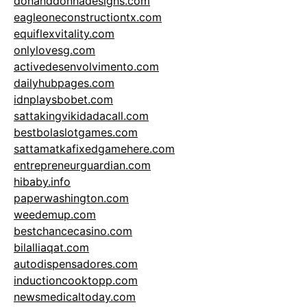
donanddonnadesigns.com
eagleoneconstructiontx.com
equiflexvitality.com
onlylovesg.com
activedesenvolvimento.com
dailyhubpages.com
idnplaysbobet.com
sattakingvikidadacall.com
bestbolaslotgames.com
sattamatkafixedgamehere.com
entrepreneurguardian.com
hibaby.info
paperwashington.com
weedemup.com
bestchancecasino.com
bilalliaqat.com
autodispensadores.com
inductioncooktopp.com
newsmedicaltoday.com