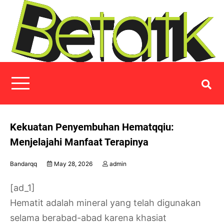
Skip
to
content
Mainkan di situs poker online terpopuler dengan reputasi
Situs Poker Online
terbaik. Nikmati permainan poker dengan jaminan
keamanan dan layanan berkualitas tinggi.
Terpopuler dengan Reputasi
Terbaik
Kekuatan Penyembuhan Hematqqiu:
Menjelajahi Manfaat Terapinya
Bandarqq
May 28, 2026
admin
[ad_1]
Hematit adalah mineral yang telah digunakan
selama berabad-abad karena khasiat