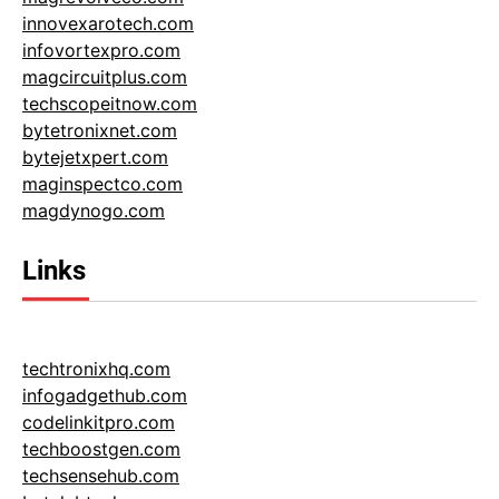
innovexarotech.com
infovortexpro.com
magcircuitplus.com
techscopeitnow.com
bytetronixnet.com
bytejetxpert.com
maginspectco.com
magdynogo.com
Links
techtronixhq.com
infogadgethub.com
codelinkitpro.com
techboostgen.com
techsensehub.com