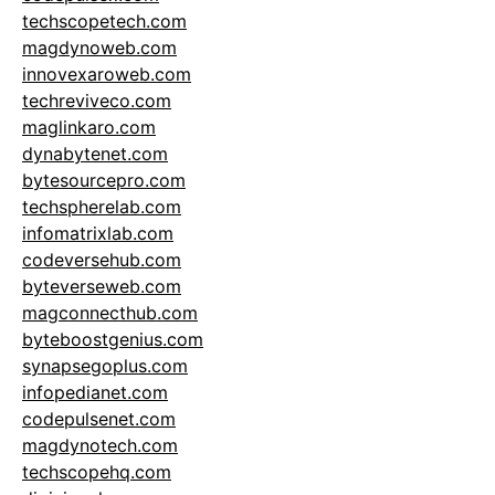
techscopetech.com
magdynoweb.com
innovexaroweb.com
techreviveco.com
maglinkaro.com
dynabytenet.com
bytesourcepro.com
techspherelab.com
infomatrixlab.com
codeversehub.com
byteverseweb.com
magconnecthub.com
byteboostgenius.com
synapsegoplus.com
infopedianet.com
codepulsenet.com
magdynotech.com
techscopehq.com