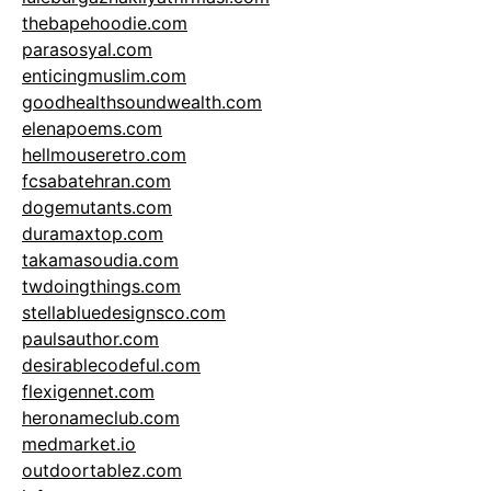
thebapehoodie.com
parasosyal.com
enticingmuslim.com
goodhealthsoundwealth.com
elenapoems.com
hellmouseretro.com
fcsabatehran.com
dogemutants.com
duramaxtop.com
takamasoudia.com
twdoingthings.com
stellabluedesignsco.com
paulsauthor.com
desirablecodeful.com
flexigennet.com
heronameclub.com
medmarket.io
outdoortablez.com