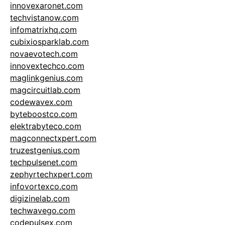
innovexaronet.com
techvistanow.com
infomatrixhq.com
cubixiosparklab.com
novaevotech.com
innovextechco.com
maglinkgenius.com
magcircuitlab.com
codewavex.com
byteboostco.com
elektrabyteco.com
magconnectxpert.com
truzestgenius.com
techpulsenet.com
zephyrtechxpert.com
infovortexco.com
digizinelab.com
techwavego.com
codepulsex.com