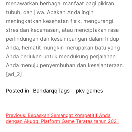
menawarkan berbagai manfaat bagi pikiran,
tubuh, dan jiwa. Apakah Anda ingin
meningkatkan kesehatan fisik, mengurangi
stres dan kecemasan, atau menciptakan rasa
perlindungan dan keseimbangan dalam hidup
Anda, hematit mungkin merupakan batu yang
Anda perlukan untuk mendukung perjalanan
Anda menuju penyembuhan dan kesejahteraan.
[ad_2]
Posted in
Bandarqq
Tags
pkv games
Post
Previous:
Bebaskan Semangat Kompetitif Anda
dengan Akuqq: Platform Game Teratas tahun 2021
navigation