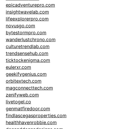
epicadventurepro.com
insightwavelab.com
lifeexplorerpro.com
novusgo.com
bytestormpro.com
wanderlustchrono.com
culturetrendlab.com
trendsensehub.com
ticktockenigma.com
eulerxr.com
geekifygenius.com
orbitextech.com
magconnecttech.com
zenifyweb.com
livetogel.co
genmatfiredoor.com
findlascegasproperties.com
healthhavenrobbie.com