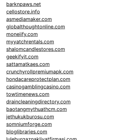
barknpaws.net
cellostore.info
asmediamaker.com
globalthoughtonline.com
moneiify.com
myyatchrentals.com
shalomcandlestores.com
geekifyit.com
sattamatkaes.com
crunchyrollpremiumapk.com
hondacareprotectplan.com
casinogamblingcasino.com
towtimenews.com
draincleaningdirectory.com
baotangmythuathcm.com
jethukukburosu.com
somniumforge.com
bloglibraries.com
luleburgaznakliyatfirmasi.com