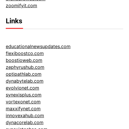
zoomifyit.com
Links
educationalnewsupdates.com
flexiboostco.com
boostioweb.com
zephyrushub.com
optipathlab.com
dynabytelab.com
evolvionet.com
synexisplus.com
vortexonet.com
maxxifynet.com
innovexahub.com
dynacorelab.com