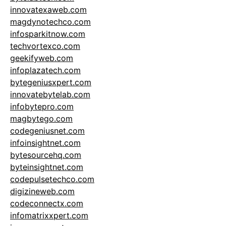
innovatexaweb.com
magdynotechco.com
infosparkitnow.com
techvortexco.com
geekifyweb.com
infoplazatech.com
bytegeniusxpert.com
innovatebytelab.com
infobytepro.com
magbytego.com
codegeniusnet.com
infoinsightnet.com
bytesourcehq.com
byteinsightnet.com
codepulsetechco.com
digizineweb.com
codeconnectx.com
infomatrixxpert.com