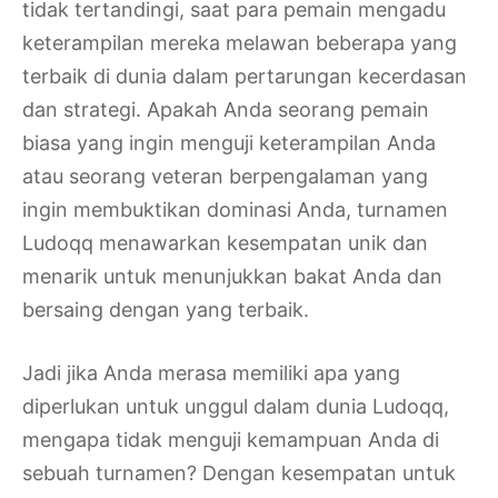
tidak tertandingi, saat para pemain mengadu
keterampilan mereka melawan beberapa yang
terbaik di dunia dalam pertarungan kecerdasan
dan strategi. Apakah Anda seorang pemain
biasa yang ingin menguji keterampilan Anda
atau seorang veteran berpengalaman yang
ingin membuktikan dominasi Anda, turnamen
Ludoqq menawarkan kesempatan unik dan
menarik untuk menunjukkan bakat Anda dan
bersaing dengan yang terbaik.
Jadi jika Anda merasa memiliki apa yang
diperlukan untuk unggul dalam dunia Ludoqq,
mengapa tidak menguji kemampuan Anda di
sebuah turnamen? Dengan kesempatan untuk