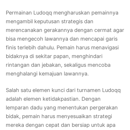
Permainan Ludoqq mengharuskan pemainnya
mengambil keputusan strategis dan
merencanakan gerakannya dengan cermat agar
bisa mengecoh lawannya dan mencapai garis
finis terlebih dahulu. Pemain harus menavigasi
bidaknya di sekitar papan, menghindari
rintangan dan jebakan, sekaligus mencoba
menghalangi kemajuan lawannya.
Salah satu elemen kunci dari turnamen Ludoqq
adalah elemen ketidakpastian. Dengan
lemparan dadu yang menentukan pergerakan
bidak, pemain harus menyesuaikan strategi
mereka dengan cepat dan bersiap untuk apa