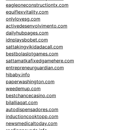
eagleoneconstructiontx.com
equiflexvitality.com
onlylovesg.com
activedesenvolvimento.com
dailyhubpages.com
idnplaysbobet.com
sattakingvikidadacall.com
bestbolaslotgames.com
sattamatkafixedgamehere.com
entrepreneurguardian.com
hibaby.info
paperwashington.com
weedemup.com
bestchancecasino.com
bilalliaqat.com
autodispensadores.com
inductioncooktopp.com
newsmedicaltoday.com