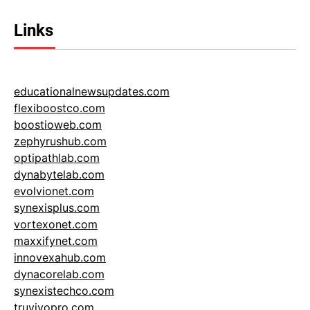
Links
educationalnewsupdates.com
flexiboostco.com
boostioweb.com
zephyrushub.com
optipathlab.com
dynabytelab.com
evolvionet.com
synexisplus.com
vortexonet.com
maxxifynet.com
innovexahub.com
dynacorelab.com
synexistechco.com
truvivopro.com