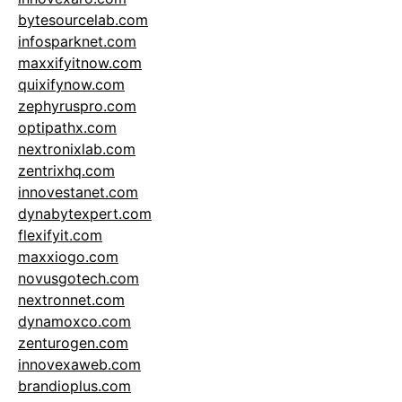
bytesourcelab.com
infosparknet.com
maxxifyitnow.com
quixifynow.com
zephyruspro.com
optipathx.com
nextronixlab.com
zentrixhq.com
innovestanet.com
dynabytexpert.com
flexifyit.com
maxxiogo.com
novusgotech.com
nextronnet.com
dynamoxco.com
zenturogen.com
innovexaweb.com
brandioplus.com