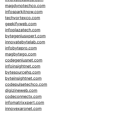
magdynotechco.com
infosparkitnow.com
techvortexco.com
geekifyweb.com
infoplazatech.com
bytegeniusxpert.com
innovatebytelab.com
infobytepro.com
magbytego.com
codegeniusnet.com
infoinsightnet.com
bytesourcehq.com
byteinsightnet.com
codepulsetechco.com
digizineweb.com
codeconnectx.com
infomatrixxpert.com
innovexaronet.com