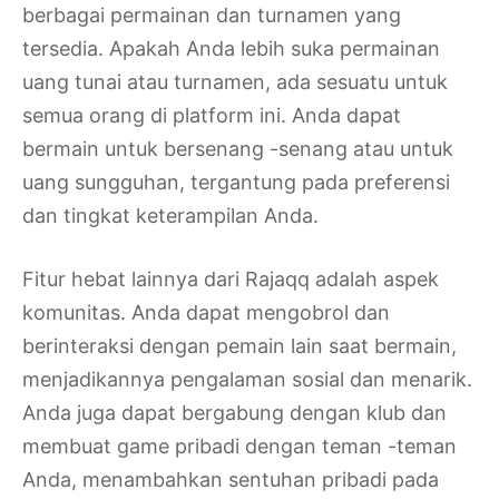
berbagai permainan dan turnamen yang
tersedia. Apakah Anda lebih suka permainan
uang tunai atau turnamen, ada sesuatu untuk
semua orang di platform ini. Anda dapat
bermain untuk bersenang -senang atau untuk
uang sungguhan, tergantung pada preferensi
dan tingkat keterampilan Anda.
Fitur hebat lainnya dari Rajaqq adalah aspek
komunitas. Anda dapat mengobrol dan
berinteraksi dengan pemain lain saat bermain,
menjadikannya pengalaman sosial dan menarik.
Anda juga dapat bergabung dengan klub dan
membuat game pribadi dengan teman -teman
Anda, menambahkan sentuhan pribadi pada