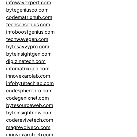
infowavexpert.com
bytegeniusco.com
codematrixhub.com
techsenseplus.com
infoboostgenius.com
techwavegen.com
bytesavvypro.com
byteinsightgen.com
digizinetech.com
infomatrixgen.com
innovexarolab.com
infobytetechlab.com
codespherepro.com
codegenixnet.com
bytesourceweb.com
byteinsightnow.com
coderevivetech.com
magrevolveco.com
innovexarotech.com