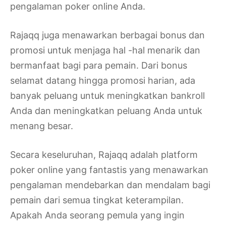
pengalaman poker online Anda.
Rajaqq juga menawarkan berbagai bonus dan
promosi untuk menjaga hal -hal menarik dan
bermanfaat bagi para pemain. Dari bonus
selamat datang hingga promosi harian, ada
banyak peluang untuk meningkatkan bankroll
Anda dan meningkatkan peluang Anda untuk
menang besar.
Secara keseluruhan, Rajaqq adalah platform
poker online yang fantastis yang menawarkan
pengalaman mendebarkan dan mendalam bagi
pemain dari semua tingkat keterampilan.
Apakah Anda seorang pemula yang ingin