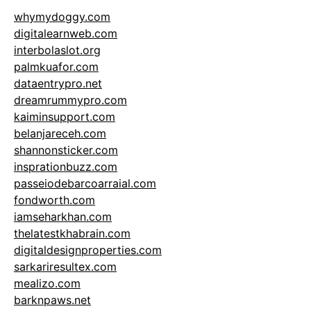
whymydoggy.com
digitalearnweb.com
interbolaslot.org
palmkuafor.com
dataentrypro.net
dreamrummypro.com
kaiminsupport.com
belanjareceh.com
shannonsticker.com
insprationbuzz.com
passeiodebarcoarraial.com
fondworth.com
iamseharkhan.com
thelatestkhabrain.com
digitaldesignproperties.com
sarkariresultex.com
mealizo.com
barknpaws.net