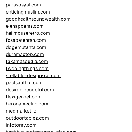
parasosyal.com
enticingmuslim.com
goodhealthsoundwealth.com
elenapoems.com
hellmouseretro.com
fcsabatehran.com
dogemutants.com
duramaxtop.com
takamasoudia.com
twdoingthings.com
stellabluedesignsco.com
paulsauthor.com
desirablecodeful.com
flexigennet.com
heronameclub.com
medmarket.io
outdoortablez.com
infotomy.com