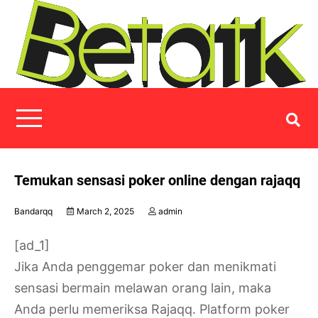
Skip
to
content
Mainkan di situs poker online terpopuler dengan reputasi
Situs Poker Online
terbaik. Nikmati permainan poker dengan jaminan
keamanan dan layanan berkualitas tinggi.
Terpopuler dengan Reputasi
Terbaik
Temukan sensasi poker online dengan rajaqq
Bandarqq
March 2, 2025
admin
[ad_1]
Jika Anda penggemar poker dan menikmati
sensasi bermain melawan orang lain, maka
Anda perlu memeriksa Rajaqq. Platform poker