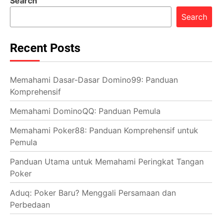
Search
Search
Recent Posts
Memahami Dasar-Dasar Domino99: Panduan
Komprehensif
Memahami DominoQQ: Panduan Pemula
Memahami Poker88: Panduan Komprehensif untuk
Pemula
Panduan Utama untuk Memahami Peringkat Tangan
Poker
Aduq: Poker Baru? Menggali Persamaan dan
Perbedaan