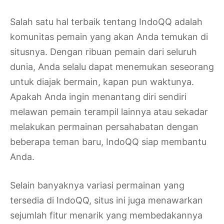
Salah satu hal terbaik tentang IndoQQ adalah
komunitas pemain yang akan Anda temukan di
situsnya. Dengan ribuan pemain dari seluruh
dunia, Anda selalu dapat menemukan seseorang
untuk diajak bermain, kapan pun waktunya.
Apakah Anda ingin menantang diri sendiri
melawan pemain terampil lainnya atau sekadar
melakukan permainan persahabatan dengan
beberapa teman baru, IndoQQ siap membantu
Anda.
Selain banyaknya variasi permainan yang
tersedia di IndoQQ, situs ini juga menawarkan
sejumlah fitur menarik yang membedakannya