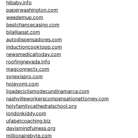
hibaby.info
paperwashington.com
weedemup.com
bestchancecasino.com
bilalliaqat.com
autodispensadores.com
inductioncooktopp.com
newsmedicaltoday.com
roofingnevada.info
magconnectx.com
synexispro.com
holayomi.com
ligadeciclismodecundinamarca.com
nashvilleworkerscompensationattorney.com
holyfamilycathedralschool.org
londonkiddy.com
ufabetcoaching.biz
davismindfulness.org
millionairebyte.com