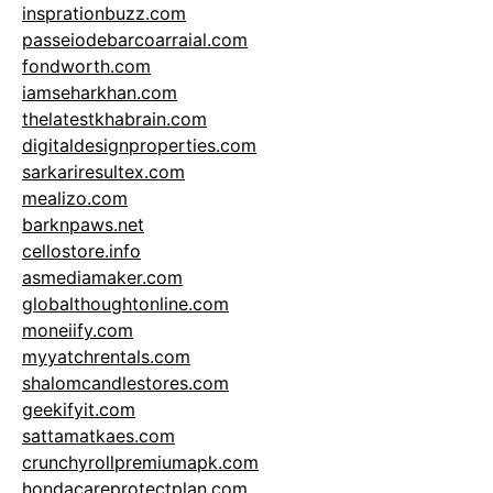
insprationbuzz.com
passeiodebarcoarraial.com
fondworth.com
iamseharkhan.com
thelatestkhabrain.com
digitaldesignproperties.com
sarkariresultex.com
mealizo.com
barknpaws.net
cellostore.info
asmediamaker.com
globalthoughtonline.com
moneiify.com
myyatchrentals.com
shalomcandlestores.com
geekifyit.com
sattamatkaes.com
crunchyrollpremiumapk.com
hondacareprotectplan.com