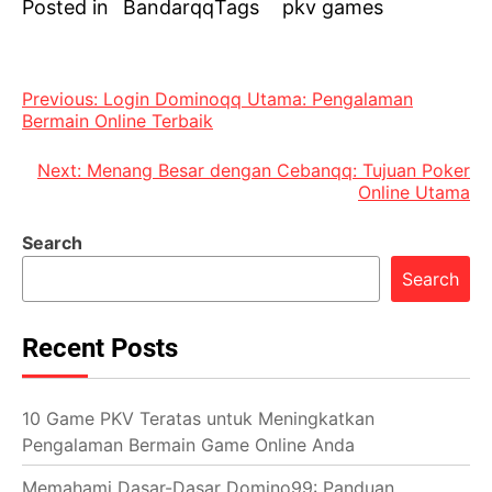
Posted in
Bandarqq
Tags
pkv games
Post
Previous:
Login Dominoqq Utama: Pengalaman
Bermain Online Terbaik
navigation
Next:
Menang Besar dengan Cebanqq: Tujuan Poker
Online Utama
Search
Search
Recent Posts
10 Game PKV Teratas untuk Meningkatkan
Pengalaman Bermain Game Online Anda
Memahami Dasar-Dasar Domino99: Panduan