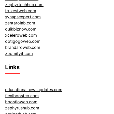
zephyrtechhub.com
truzestweb.com
synapsexpert.com
zentarolab.com
quikbiznow.com
xceleroweb.com
optigogoweb.com
brandaroweb.com
zoomifyit.com
Links
educationalnewsupdates.com
flexiboostco.com
boostioweb.com
zephyrushub.com