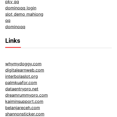
pkv qq
dominoqq login
slot demo mahjong
qq
dominoqq
Links
whymydoggy.com
digitalearnweb.com
interbolaslot.org
palmkuafor.com
dataentrypro.net
dreamrummypro.com
kaiminsupport.com
belanjareceh.com
shannonsticker.com