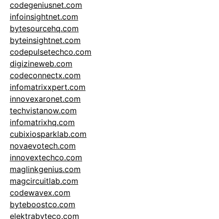
codegeniusnet.com
infoinsightnet.com
bytesourcehq.com
byteinsightnet.com
codepulsetechco.com
digizineweb.com
codeconnectx.com
infomatrixxpert.com
innovexaronet.com
techvistanow.com
infomatrixhq.com
cubixiosparklab.com
novaevotech.com
innovextechco.com
maglinkgenius.com
magcircuitlab.com
codewavex.com
byteboostco.com
elektrabyteco.com