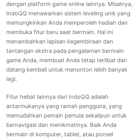
dengan platform game online lainnya. Misalnya,
IndoQQ menawarkan sistem leveling unik yang
memungkinkan Anda memperoleh hadiah dan
membuka fitur baru saat bermain. Hal ini
menambahkan lapisan kegembiraan dan
tantangan ekstra pada pengalaman bermain
game Anda, membuat Anda tetap terlibat dan
datang kembali untuk menonton lebih banyak
lagi.
Fitur hebat lainnya dari IndoQQ adalah
antarmukanya yang ramah pengguna, yang
memudahkan pemain pemula sekalipun untuk
bernavigasi dan menikmatinya. Baik Anda
bermain di komputer, tablet, atau ponsel