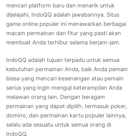
mencari platform baru dan menarik untuk
dijelajahi, IndoQQ adalah jawabannya. Situs
game online populer ini menawarkan berbagai
macam permainan dan fitur yang pasti akan
membuat Anda terhibur selama berjam-jam.
IndoQQ adalah tujuan terpadu untuk semua
kebutuhan permainan Anda, baik Anda pemain
biasa yang mencari kesenangan atau pemain
serius yang ingin menguji keterampilan Anda
melawan orang lain. Dengan beragam
permainan yang dapat dipilih, termasuk poker,
domino, dan permainan kartu populer lainnya,
selalu ada sesuatu untuk semua orang di
IndoQQ.