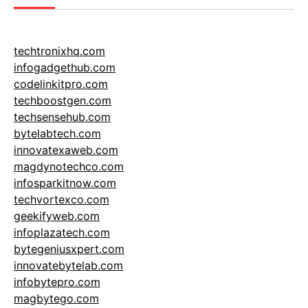
techtronixhq.com
infogadgethub.com
codelinkitpro.com
techboostgen.com
techsensehub.com
bytelabtech.com
innovatexaweb.com
magdynotechco.com
infosparkitnow.com
techvortexco.com
geekifyweb.com
infoplazatech.com
bytegeniusxpert.com
innovatebytelab.com
infobytepro.com
magbytego.com