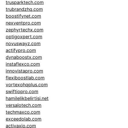
trusparktech.com
trubrandzhq.com
boostifynet.com
nexventpro.com
zephyrtechx.com
optigoxpert.com
novuswayz.com
actifypro.com
dynaboostx.com
instaflexco.com
innovistapro.com
flexiboostlab.com
vortexohqplus.com
swiftiopro.com
hamilelikbelirtisi.net
versalotech.com
techmaxco.com
exceedolab.com
activaxio.com