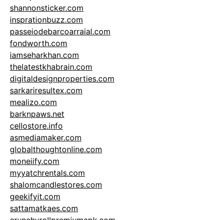
shannonsticker.com
insprationbuzz.com
passeiodebarcoarraial.com
fondworth.com
iamseharkhan.com
thelatestkhabrain.com
digitaldesignproperties.com
sarkariresultex.com
mealizo.com
barknpaws.net
cellostore.info
asmediamaker.com
globalthoughtonline.com
moneiify.com
myyatchrentals.com
shalomcandlestores.com
geekifyit.com
sattamatkaes.com