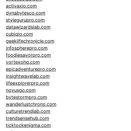
activaxio.com
dynabytesco.com
stylegurupro.com
datawizardslab.com
cubiqio.com
geeklifechronicle.com
infospherepro.com
foodiesavorpro.com
vortexohq.com
epicadventurepro.com
insightwavelab.com
lifeexplorerpro.com
novusgo.com
bytestormpro.com
wanderlustchrono.com
culturetrendlab.com
trendsensehub.com
ticktockenigma.com