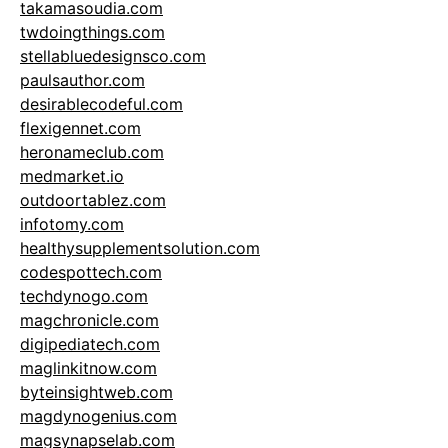
takamasoudia.com
twdoingthings.com
stellabluedesignsco.com
paulsauthor.com
desirablecodeful.com
flexigennet.com
heronameclub.com
medmarket.io
outdoortablez.com
infotomy.com
healthysupplementsolution.com
codespottech.com
techdynogo.com
magchronicle.com
digipediatech.com
maglinkitnow.com
byteinsightweb.com
magdynogenius.com
magsynapselab.com