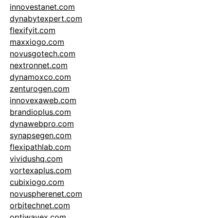
innovestanet.com
dynabytexpert.com
flexifyit.com
maxxiogo.com
novusgotech.com
nextronnet.com
dynamoxco.com
zenturogen.com
innovexaweb.com
brandioplus.com
dynawebpro.com
synapsegen.com
flexipathlab.com
vividushq.com
vortexaplus.com
cubixiogo.com
novuspherenet.com
orbitechnet.com
optiwavex.com