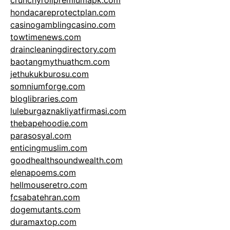
crunchyrollpremiumapk.com
hondacareprotectplan.com
casinogamblingcasino.com
towtimenews.com
draincleaningdirectory.com
baotangmythuathcm.com
jethukukburosu.com
somniumforge.com
bloglibraries.com
luleburgaznakliyatfirmasi.com
thebapehoodie.com
parasosyal.com
enticingmuslim.com
goodhealthsoundwealth.com
elenapoems.com
hellmouseretro.com
fcsabatehran.com
dogemutants.com
duramaxtop.com