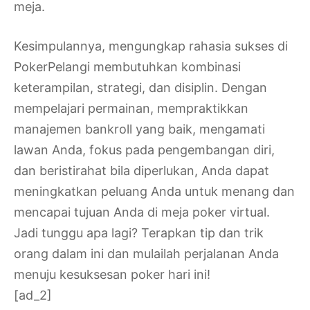
meja.
Kesimpulannya, mengungkap rahasia sukses di
PokerPelangi membutuhkan kombinasi
keterampilan, strategi, dan disiplin. Dengan
mempelajari permainan, mempraktikkan
manajemen bankroll yang baik, mengamati
lawan Anda, fokus pada pengembangan diri,
dan beristirahat bila diperlukan, Anda dapat
meningkatkan peluang Anda untuk menang dan
mencapai tujuan Anda di meja poker virtual.
Jadi tunggu apa lagi? Terapkan tip dan trik
orang dalam ini dan mulailah perjalanan Anda
menuju kesuksesan poker hari ini!
[ad_2]