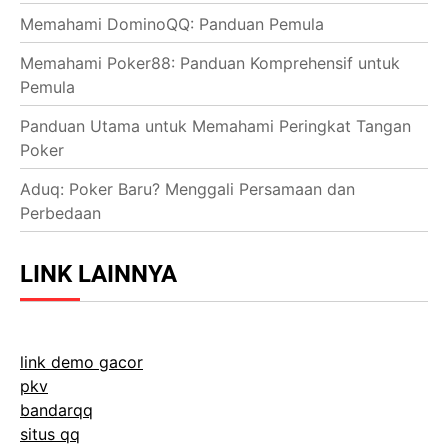
Memahami DominoQQ: Panduan Pemula
Memahami Poker88: Panduan Komprehensif untuk
Pemula
Panduan Utama untuk Memahami Peringkat Tangan
Poker
Aduq: Poker Baru? Menggali Persamaan dan
Perbedaan
LINK LAINNYA
link demo gacor
pkv
bandarqq
situs qq