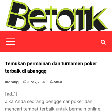
Skip
to
content
Mainkan di situs poker online terpopuler dengan reputasi
Situs Poker Online
terbaik. Nikmati permainan poker dengan jaminan
keamanan dan layanan berkualitas tinggi.
Terpopuler dengan Reputasi
Terbaik
Temukan permainan dan turnamen poker
terbaik di abangqq
Bandarqq
June 7, 2025
admin
[ad_1]
Jika Anda seorang penggemar poker dan
mencari tempat terbaik untuk bermain online,