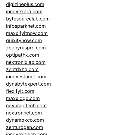
digizineplus.com
innovexaro.com
bytesourcelab.com
infosparknet.com
maxxifyitnow.com
quixifynow.com
zephyruspro.com
optipathx.com
nextronixlab.com
zentrixhq.com
innovestanet.com
dynabytexpert.com
flexifyit.com
maxxiogo.com
novusgotech.com
nextronnet.com
dynamoxco.com
zenturogen.com
innovexaweb.com