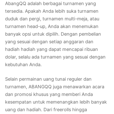
AbangQQ adalah berbagai turnamen yang
tersedia. Apakah Anda lebih suka turnamen
duduk dan pergi, turnamen multi-meja, atau
turnamen head-up, Anda akan menemukan
banyak opsi untuk dipilih. Dengan pembelian
yang sesuai dengan setiap anggaran dan
hadiah hadiah yang dapat mencapai ribuan
dolar, selalu ada turnamen yang sesuai dengan
kebutuhan Anda.
Selain permainan uang tunai reguler dan
turnamen, ABANGQQ juga menawarkan acara
dan promosi khusus yang memberi Anda
kesempatan untuk memenangkan lebih banyak
uang dan hadiah. Dari freerolls hingga