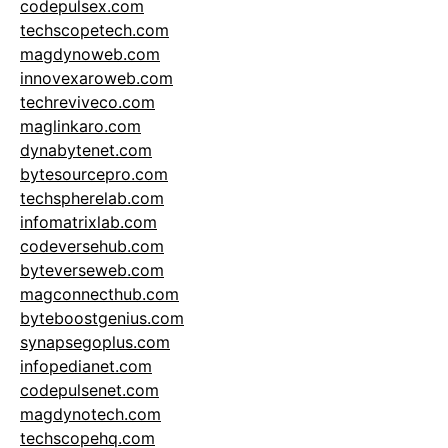
codepulsex.com
techscopetech.com
magdynoweb.com
innovexaroweb.com
techreviveco.com
maglinkaro.com
dynabytenet.com
bytesourcepro.com
techspherelab.com
infomatrixlab.com
codeversehub.com
byteverseweb.com
magconnecthub.com
byteboostgenius.com
synapsegoplus.com
infopedianet.com
codepulsenet.com
magdynotech.com
techscopehq.com