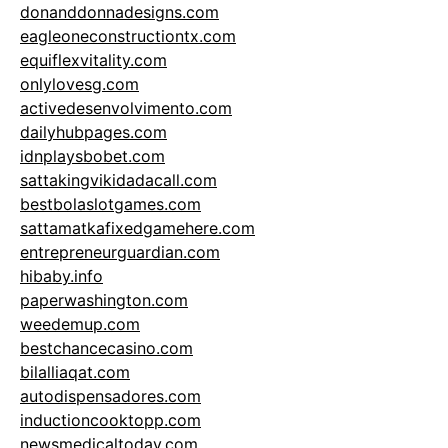
donanddonnadesigns.com
eagleoneconstructiontx.com
equiflexvitality.com
onlylovesg.com
activedesenvolvimento.com
dailyhubpages.com
idnplaysbobet.com
sattakingvikidadacall.com
bestbolaslotgames.com
sattamatkafixedgamehere.com
entrepreneurguardian.com
hibaby.info
paperwashington.com
weedemup.com
bestchancecasino.com
bilalliaqat.com
autodispensadores.com
inductioncooktopp.com
newsmedicaltoday.com