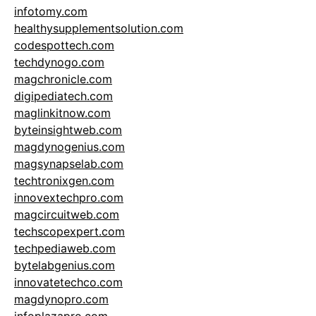
infotomy.com
healthysupplementsolution.com
codespottech.com
techdynogo.com
magchronicle.com
digipediatech.com
maglinkitnow.com
byteinsightweb.com
magdynogenius.com
magsynapselab.com
techtronixgen.com
innovextechpro.com
magcircuitweb.com
techscopexpert.com
techpediaweb.com
bytelabgenius.com
innovatetechco.com
magdynopro.com