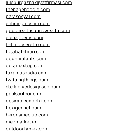
luleburgaznakliyatfirmasi.com
thebapehoodie.com
parasosyal.com
enticingmuslim.com
goodhealthsoundwealth.com
elenapoems.com
hellmouseretro.com
fcsabatehran.com
dogemutants.com
duramaxtop.com
takamasoudia.com
twdoingthings.com
stellabluedesignsco.com
paulsauthor.com
desirablecodeful.com
flexigennet.com
heronameclub.com
medmarket.io
outdoortablez.com