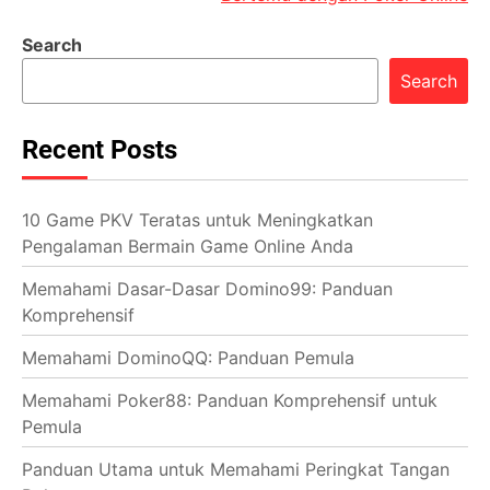
Search
Search
Recent Posts
10 Game PKV Teratas untuk Meningkatkan
Pengalaman Bermain Game Online Anda
Memahami Dasar-Dasar Domino99: Panduan
Komprehensif
Memahami DominoQQ: Panduan Pemula
Memahami Poker88: Panduan Komprehensif untuk
Pemula
Panduan Utama untuk Memahami Peringkat Tangan