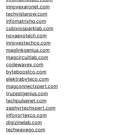
innovexaronet.com
techvistanow.com
infomatrixhq.com
cubixiosparklab.com
novaevotech.com
innovextechco.com
maglinkgenius.com
magcircuitlab.com
codewavex.com
byteboostco.com
elektrabyteco.com
magconnectxpert.com
truzestgenius.com
techpulsenet.com
zephyrtechxpert.com
infovortexco.com
digizinelab.com
techwavego.com