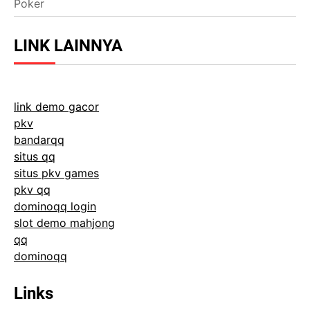
Poker
LINK LAINNYA
link demo gacor
pkv
bandarqq
situs qq
situs pkv games
pkv qq
dominoqq login
slot demo mahjong
qq
dominoqq
Links