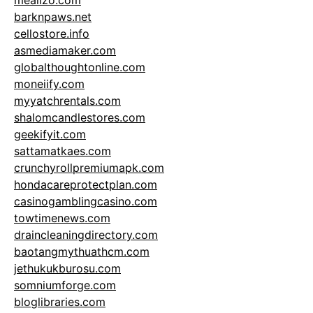
mealizo.com
barknpaws.net
cellostore.info
asmediamaker.com
globalthoughtonline.com
moneiify.com
myyatchrentals.com
shalomcandlestores.com
geekifyit.com
sattamatkaes.com
crunchyrollpremiumapk.com
hondacareprotectplan.com
casinogamblingcasino.com
towtimenews.com
draincleaningdirectory.com
baotangmythuathcm.com
jethukukburosu.com
somniumforge.com
bloglibraries.com