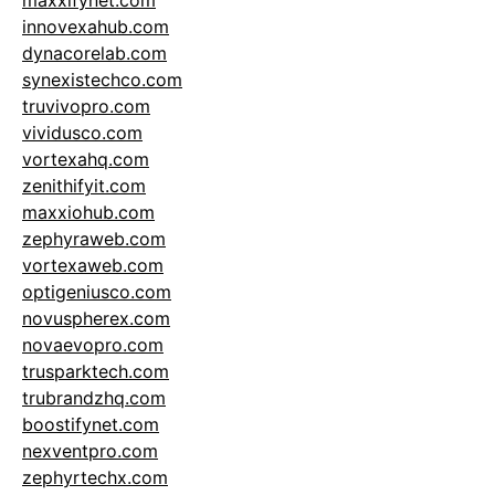
maxxifynet.com
innovexahub.com
dynacorelab.com
synexistechco.com
truvivopro.com
vividusco.com
vortexahq.com
zenithifyit.com
maxxiohub.com
zephyraweb.com
vortexaweb.com
optigeniusco.com
novuspherex.com
novaevopro.com
trusparktech.com
trubrandzhq.com
boostifynet.com
nexventpro.com
zephyrtechx.com