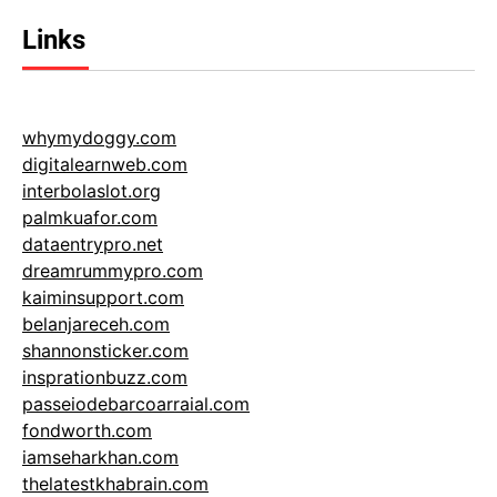
Links
whymydoggy.com
digitalearnweb.com
interbolaslot.org
palmkuafor.com
dataentrypro.net
dreamrummypro.com
kaiminsupport.com
belanjareceh.com
shannonsticker.com
insprationbuzz.com
passeiodebarcoarraial.com
fondworth.com
iamseharkhan.com
thelatestkhabrain.com