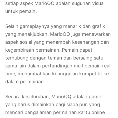
setiap aspek MarioQQ adalah suguhan visual
untuk pemain.
Selain gameplaynya yang menarik dan grafik
yang menakjubkan, MarioQQ juga menawarkan
aspek sosial yang menambah kesenangan dan
kegembiraan permainan. Pemain dapat
terhubung dengan teman dan bersaing satu
sama lain dalam pertandingan multipemain real-
time, menambahkan keunggulan kompetitif ke
dalam permainan.
Secara keseluruhan, MarioQQ adalah game
yang harus dimainkan bagi siapa pun yang
mencari pengalaman permainan kartu online