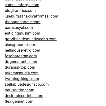
somniumforge.com
bloglibraries.com
luleburgaznakliyatfirmasi.com
thebapehoodie.com
parasosyal.com
enticingmuslim.com
goodhealthsoundwealth.com
elenapoems.com
hellmouseretro.com
fcsabatehran.com
dogemutants.com
duramaxtop.com
takamasoudia.com
twdoingthings.com
stellabluedesignsco.com
paulsauthor.com
desirablecodeful.com
flexigennet.com