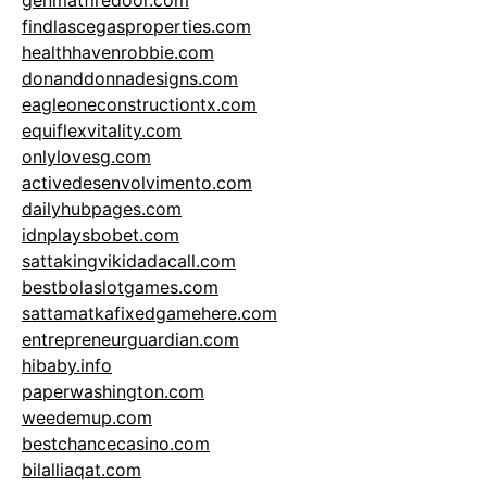
genmatfiredoor.com
findlascegasproperties.com
healthhavenrobbie.com
donanddonnadesigns.com
eagleoneconstructiontx.com
equiflexvitality.com
onlylovesg.com
activedesenvolvimento.com
dailyhubpages.com
idnplaysbobet.com
sattakingvikidadacall.com
bestbolaslotgames.com
sattamatkafixedgamehere.com
entrepreneurguardian.com
hibaby.info
paperwashington.com
weedemup.com
bestchancecasino.com
bilalliaqat.com