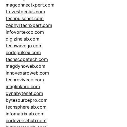
magconnectxpert.com
truzestgenius.com
techpulsenet.com
zephyrtechxpert.com
infovortexco.com
digizinelab.com
techwavego.com
codepulsex.com
techscopetech.com
magdynoweb.com
innovexaroweb.com
techreviveco.com
maglinkaro.com
dynabytenet.com
bytesourcepro.com
techspherelab.com
infomatrixlab.com
codeversehub.com