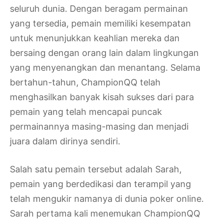
seluruh dunia. Dengan beragam permainan
yang tersedia, pemain memiliki kesempatan
untuk menunjukkan keahlian mereka dan
bersaing dengan orang lain dalam lingkungan
yang menyenangkan dan menantang. Selama
bertahun-tahun, ChampionQQ telah
menghasilkan banyak kisah sukses dari para
pemain yang telah mencapai puncak
permainannya masing-masing dan menjadi
juara dalam dirinya sendiri.
Salah satu pemain tersebut adalah Sarah,
pemain yang berdedikasi dan terampil yang
telah mengukir namanya di dunia poker online.
Sarah pertama kali menemukan ChampionQQ