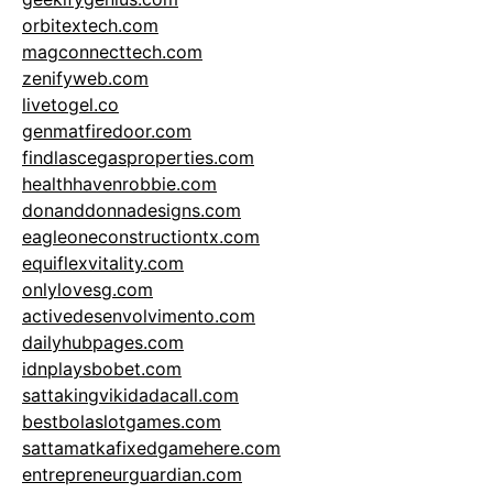
orbitextech.com
magconnecttech.com
zenifyweb.com
livetogel.co
genmatfiredoor.com
findlascegasproperties.com
healthhavenrobbie.com
donanddonnadesigns.com
eagleoneconstructiontx.com
equiflexvitality.com
onlylovesg.com
activedesenvolvimento.com
dailyhubpages.com
idnplaysbobet.com
sattakingvikidadacall.com
bestbolaslotgames.com
sattamatkafixedgamehere.com
entrepreneurguardian.com