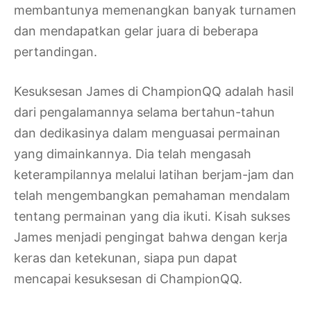
membantunya memenangkan banyak turnamen
dan mendapatkan gelar juara di beberapa
pertandingan.
Kesuksesan James di ChampionQQ adalah hasil
dari pengalamannya selama bertahun-tahun
dan dedikasinya dalam menguasai permainan
yang dimainkannya. Dia telah mengasah
keterampilannya melalui latihan berjam-jam dan
telah mengembangkan pemahaman mendalam
tentang permainan yang dia ikuti. Kisah sukses
James menjadi pengingat bahwa dengan kerja
keras dan ketekunan, siapa pun dapat
mencapai kesuksesan di ChampionQQ.