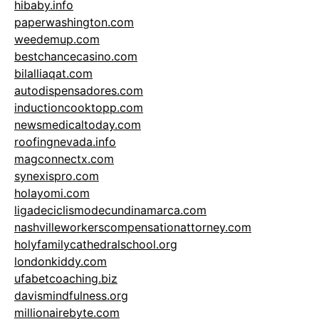
hibaby.info
paperwashington.com
weedemup.com
bestchancecasino.com
bilalliaqat.com
autodispensadores.com
inductioncooktopp.com
newsmedicaltoday.com
roofingnevada.info
magconnectx.com
synexispro.com
holayomi.com
ligadeciclismodecundinamarca.com
nashvilleworkerscompensationattorney.com
holyfamilycathedralschool.org
londonkiddy.com
ufabetcoaching.biz
davismindfulness.org
millionairebyte.com