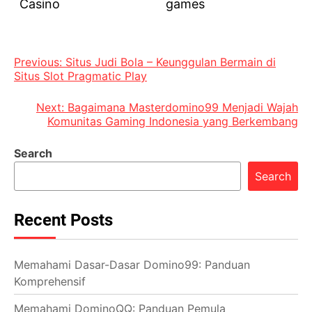
Casino
games
Post
Previous:
Situs Judi Bola – Keunggulan Bermain di
Situs Slot Pragmatic Play
navigation
Next:
Bagaimana Masterdomino99 Menjadi Wajah
Komunitas Gaming Indonesia yang Berkembang
Search
Search
Recent Posts
Memahami Dasar-Dasar Domino99: Panduan
Komprehensif
Memahami DominoQQ: Panduan Pemula