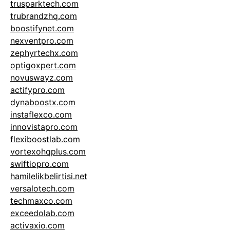
trusparktech.com
trubrandzhq.com
boostifynet.com
nexventpro.com
zephyrtechx.com
optigoxpert.com
novuswayz.com
actifypro.com
dynaboostx.com
instaflexco.com
innovistapro.com
flexiboostlab.com
vortexohqplus.com
swiftiopro.com
hamilelikbelirtisi.net
versalotech.com
techmaxco.com
exceedolab.com
activaxio.com