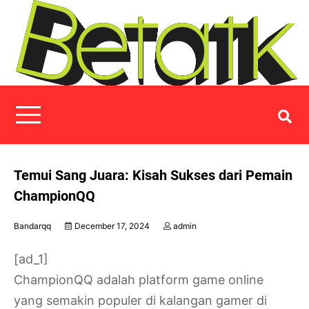
Skip
to
content
Mainkan di situs poker online terpopuler dengan reputasi
Situs Poker Online
terbaik. Nikmati permainan poker dengan jaminan
keamanan dan layanan berkualitas tinggi.
Terpopuler dengan Reputasi
Terbaik
Temui Sang Juara: Kisah Sukses dari Pemain
ChampionQQ
Bandarqq
December 17, 2024
admin
[ad_1]
ChampionQQ adalah platform game online
yang semakin populer di kalangan gamer di