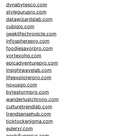
dynabytesco.com
stylegurupro.com
datawizardslab.com
cubiqio.com
geeklifechronicle.com
infospherepro.com
foodiesavorpro.com
vortexohq.com
epicadventurepro.com
insightwavelab.com
lifeexplorerpro.com
novusgo.com
bytestormpro.com
wanderlustchrono.com
culturetrendlab.com
trendsensehub.com
ticktockenigma.com
eulerxr.com
geekifygenius.com