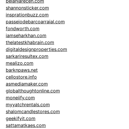
belanjareceh.com
shannonsticker.com
insprationbuzz.com
passeiodebarcoarraial.com
fondworth.com
iamseharkhan.com
thelatestkhabrain.com
digitaldesignproperties.com
sarkariresultex.com
mealizo.com
barknpaws.net
cellostore.info
asmediamaker.com
globalthoughtonline.com
moneiify.com
myyatchrentals.com
shalomcandlestores.com
geekifyit.com
sattamatkaes.com