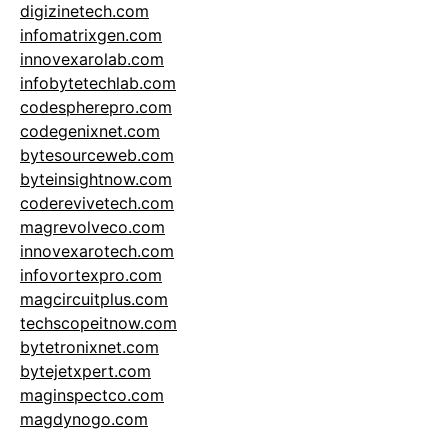
digizinetech.com
infomatrixgen.com
innovexarolab.com
infobytetechlab.com
codespherepro.com
codegenixnet.com
bytesourceweb.com
byteinsightnow.com
coderevivetech.com
magrevolveco.com
innovexarotech.com
infovortexpro.com
magcircuitplus.com
techscopeitnow.com
bytetronixnet.com
bytejetxpert.com
maginspectco.com
magdynogo.com