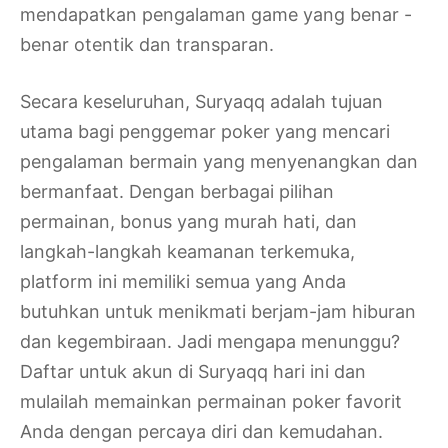
mendapatkan pengalaman game yang benar -
benar otentik dan transparan.
Secara keseluruhan, Suryaqq adalah tujuan
utama bagi penggemar poker yang mencari
pengalaman bermain yang menyenangkan dan
bermanfaat. Dengan berbagai pilihan
permainan, bonus yang murah hati, dan
langkah-langkah keamanan terkemuka,
platform ini memiliki semua yang Anda
butuhkan untuk menikmati berjam-jam hiburan
dan kegembiraan. Jadi mengapa menunggu?
Daftar untuk akun di Suryaqq hari ini dan
mulailah memainkan permainan poker favorit
Anda dengan percaya diri dan kemudahan.