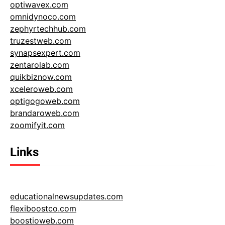
optiwavex.com
omnidynoco.com
zephyrtechhub.com
truzestweb.com
synapsexpert.com
zentarolab.com
quikbiznow.com
xceleroweb.com
optigogoweb.com
brandaroweb.com
zoomifyit.com
Links
educationalnewsupdates.com
flexiboostco.com
boostioweb.com