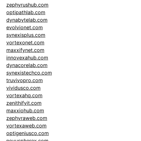
zephyrushub.com
optipathlab.com
dynabytelab.com
evolvionet.com
synexisplus.com
vortexonet.com
maxxifynet.com
innovexahub.com
dynacorelab.com
synexistechco.com
truvivopro.com
vividusco.com
vortexahq.com
zenithifyit.com
maxxiohub.com
zephyraweb.com
vortexaweb.com
optigeniusco.com
novuspherex.com