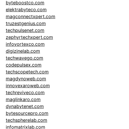
byteboostco.com
elektrabyteco.com
magconnectxpert.com
truzestgenius.com
techpulsenet.com
zephyrtechxpert.com
infovortexco.com
digizinelab.com
techwavego.com
codepulsex.com
techscopetech.com
magdynoweb.com
innovexaroweb.com
techreviveco.com
maglinkaro.com
dynabytenet.com
bytesourcepro.com
techspherelab.com
infomatrixlab.com