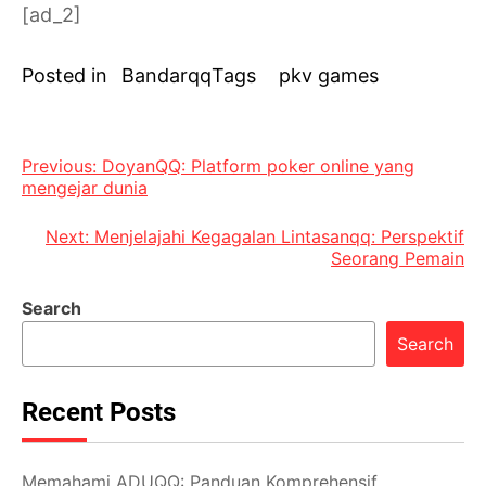
[ad_2]
Posted in
Bandarqq
Tags
pkv games
Post
Previous:
DoyanQQ: Platform poker online yang
mengejar dunia
navigation
Next:
Menjelajahi Kegagalan Lintasanqq: Perspektif
Seorang Pemain
Search
Search
Recent Posts
Memahami ADUQQ: Panduan Komprehensif