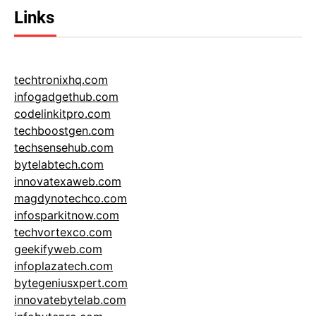
Links
techtronixhq.com
infogadgethub.com
codelinkitpro.com
techboostgen.com
techsensehub.com
bytelabtech.com
innovatexaweb.com
magdynotechco.com
infosparkitnow.com
techvortexco.com
geekifyweb.com
infoplazatech.com
bytegeniusxpert.com
innovatebytelab.com