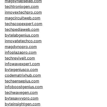
magsynapselab.com
techtronixgen.com
innovextechpro.com
magcircuitweb.com
techscopexpert.com
techpediaweb.com
bytelabgenius.com
innovatetechco.com
magdynopro.com
infoplazapro.com
techreviveit.com
infowavexpert.com
bytegeniusco.com
codematrixhub.com
techsenseplus.com
infoboostgenius.com
techwavegen.com
bytesavvypro.com
byteinsightgen.com