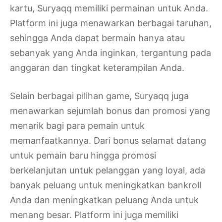
kartu, Suryaqq memiliki permainan untuk Anda.
Platform ini juga menawarkan berbagai taruhan,
sehingga Anda dapat bermain hanya atau
sebanyak yang Anda inginkan, tergantung pada
anggaran dan tingkat keterampilan Anda.
Selain berbagai pilihan game, Suryaqq juga
menawarkan sejumlah bonus dan promosi yang
menarik bagi para pemain untuk
memanfaatkannya. Dari bonus selamat datang
untuk pemain baru hingga promosi
berkelanjutan untuk pelanggan yang loyal, ada
banyak peluang untuk meningkatkan bankroll
Anda dan meningkatkan peluang Anda untuk
menang besar. Platform ini juga memiliki