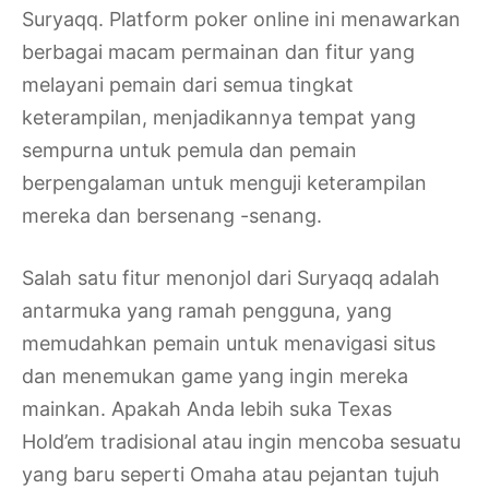
Suryaqq. Platform poker online ini menawarkan
berbagai macam permainan dan fitur yang
melayani pemain dari semua tingkat
keterampilan, menjadikannya tempat yang
sempurna untuk pemula dan pemain
berpengalaman untuk menguji keterampilan
mereka dan bersenang -senang.
Salah satu fitur menonjol dari Suryaqq adalah
antarmuka yang ramah pengguna, yang
memudahkan pemain untuk menavigasi situs
dan menemukan game yang ingin mereka
mainkan. Apakah Anda lebih suka Texas
Hold’em tradisional atau ingin mencoba sesuatu
yang baru seperti Omaha atau pejantan tujuh