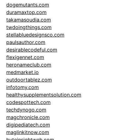
dogemutants.com
duramaxtop.com
takamasoudia.com
twdoingthings.com
stellabluedesignsco.com
paulsauthor.com
desirablecodeful.com
flexigennet.com
heronameclub.com
medmarket.io
outdoortablez.com
infotomy.com
healthysupplementsolution.com
codespottech.com
techdynogo.com
magchronicle.com
digipediatech.com
maglinkitnow.com
byteinsightweb.com