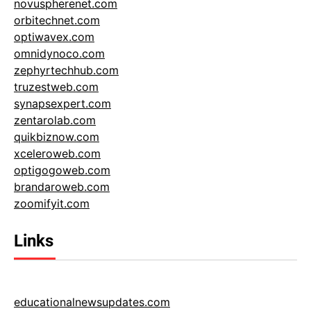
novuspherenet.com
orbitechnet.com
optiwavex.com
omnidynoco.com
zephyrtechhub.com
truzestweb.com
synapsexpert.com
zentarolab.com
quikbiznow.com
xceleroweb.com
optigogoweb.com
brandaroweb.com
zoomifyit.com
Links
educationalnewsupdates.com