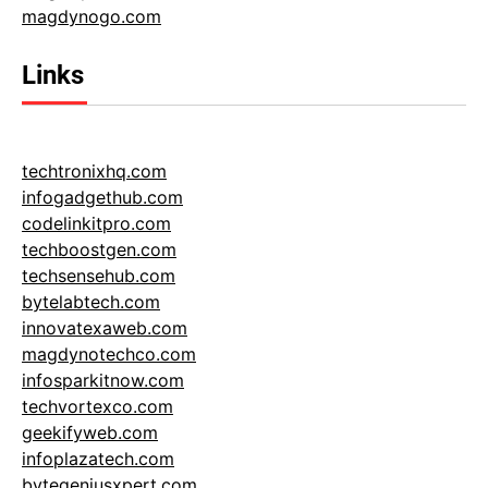
magdynogo.com
Links
techtronixhq.com
infogadgethub.com
codelinkitpro.com
techboostgen.com
techsensehub.com
bytelabtech.com
innovatexaweb.com
magdynotechco.com
infosparkitnow.com
techvortexco.com
geekifyweb.com
infoplazatech.com
bytegeniusxpert.com