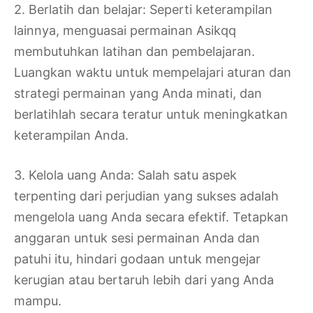
2. Berlatih dan belajar: Seperti keterampilan
lainnya, menguasai permainan Asikqq
membutuhkan latihan dan pembelajaran.
Luangkan waktu untuk mempelajari aturan dan
strategi permainan yang Anda minati, dan
berlatihlah secara teratur untuk meningkatkan
keterampilan Anda.
3. Kelola uang Anda: Salah satu aspek
terpenting dari perjudian yang sukses adalah
mengelola uang Anda secara efektif. Tetapkan
anggaran untuk sesi permainan Anda dan
patuhi itu, hindari godaan untuk mengejar
kerugian atau bertaruh lebih dari yang Anda
mampu.