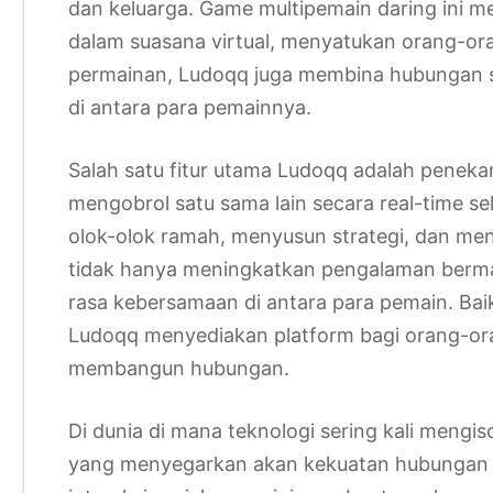
dan keluarga. Game multipemain daring ini 
dalam suasana virtual, menyatukan orang-ora
permainan, Ludoqq juga membina hubungan 
di antara para pemainnya.
Salah satu fitur utama Ludoqq adalah peneka
mengobrol satu sama lain secara real-time 
olok-olok ramah, menyusun strategi, dan menj
tidak hanya meningkatkan pengalaman berm
rasa kebersamaan di antara para pemain. Ba
Ludoqq menyediakan platform bagi orang-or
membangun hubungan.
Di dunia di mana teknologi sering kali mengis
yang menyegarkan akan kekuatan hubungan 