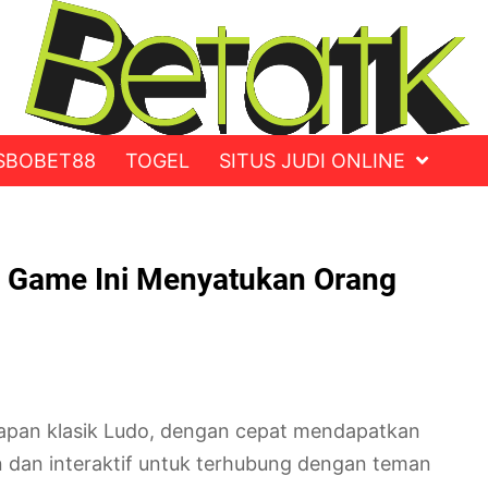
er dengan reputasi terbaik. Nikmati permainan 
SBOBET88
TOGEL
SITUS JUDI ONLINE
line Terpopuler
berkualitas tinggi.
Terbaik
a Game Ini Menyatukan Orang
pan klasik Ludo, dengan cepat mendapatkan
 dan interaktif untuk terhubung dengan teman