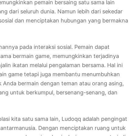
memungkinkan pemain bersaing satu sama lain
ng dari seluruh dunia. Namun lebih dari sekedar
sosial dan menciptakan hubungan yang bermakna
nannya pada interaksi sosial. Pemain dapat
selama bermain game, memungkinkan terjadinya
alin ikatan melalui pengalaman bersama. Hal ini
ain game tetapi juga membantu menumbuhkan
ik Anda bermain dengan teman atau orang asing,
ang untuk berkumpul, bersenang-senang, dan
olasi kita satu sama lain, Ludoqq adalah pengingat
antarmanusia. Dengan menciptakan ruang untuk