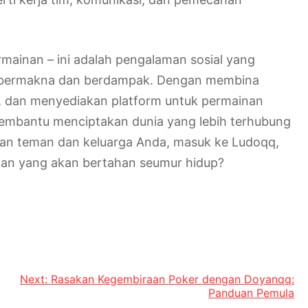
rmainan – ini adalah pengalaman sosial yang
 bermakna dan berdampak. Dengan membina
 dan menyediakan platform untuk permainan
mbantu menciptakan dunia yang lebih terhubung
kan teman dan keluarga Anda, masuk ke Ludoqq,
n yang akan bertahan seumur hidup?
Next:
Rasakan Kegembiraan Poker dengan Doyanqq:
Panduan Pemula