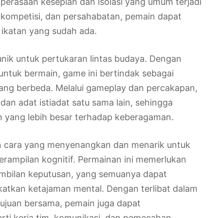
 perasaan kesepian dan isolasi yang umum terjadi
, kompetisi, dan persahabatan, pemain dapat
ikatan yang sudah ada.
nik untuk pertukaran lintas budaya. Dengan
untuk bermain, game ini bertindak sebagai
yang berbeda. Melalui gameplay dan percakapan,
 dan adat istiadat satu sama lain, sehingga
ang lebih besar terhadap keberagaman.
an cara yang menyenangkan dan menarik untuk
erampilan kognitif. Permainan ini memerlukan
ambilan keputusan, yang semuanya dapat
tkan ketajaman mental. Dengan terlibat dalam
tujuan bersama, pemain juga dapat
ti kerja tim, komunikasi, dan pemecahan