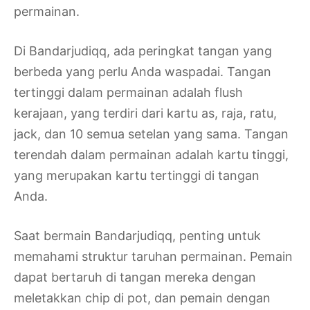
permainan.
Di Bandarjudiqq, ada peringkat tangan yang
berbeda yang perlu Anda waspadai. Tangan
tertinggi dalam permainan adalah flush
kerajaan, yang terdiri dari kartu as, raja, ratu,
jack, dan 10 semua setelan yang sama. Tangan
terendah dalam permainan adalah kartu tinggi,
yang merupakan kartu tertinggi di tangan
Anda.
Saat bermain Bandarjudiqq, penting untuk
memahami struktur taruhan permainan. Pemain
dapat bertaruh di tangan mereka dengan
meletakkan chip di pot, dan pemain dengan