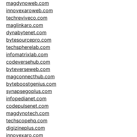
magdynoweb.com
innovexaroweb.com
techreviveco.com
maglinkaro.com
dynabytenet.com
bytesourcepro.com
techspherelab.com
infomatrixlab.com
codeversehub.com
byteverseweb.com
magconnecthub.com
byteboostgenius.com
synapsegoplus.com
infopedianet.com
codepulsenet.com
magdynotech.com
techscopehq.com
digizineplus.com
innovexaro.com