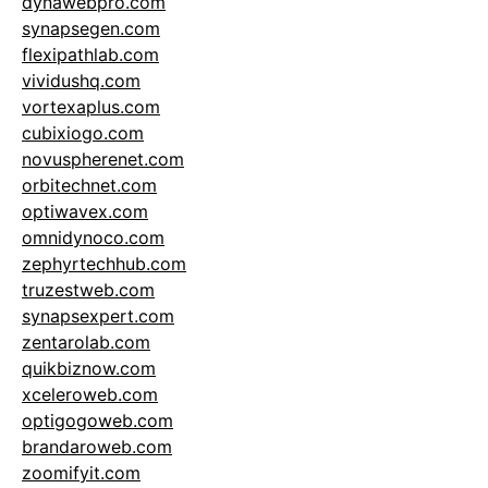
dynawebpro.com
synapsegen.com
flexipathlab.com
vividushq.com
vortexaplus.com
cubixiogo.com
novuspherenet.com
orbitechnet.com
optiwavex.com
omnidynoco.com
zephyrtechhub.com
truzestweb.com
synapsexpert.com
zentarolab.com
quikbiznow.com
xceleroweb.com
optigogoweb.com
brandaroweb.com
zoomifyit.com