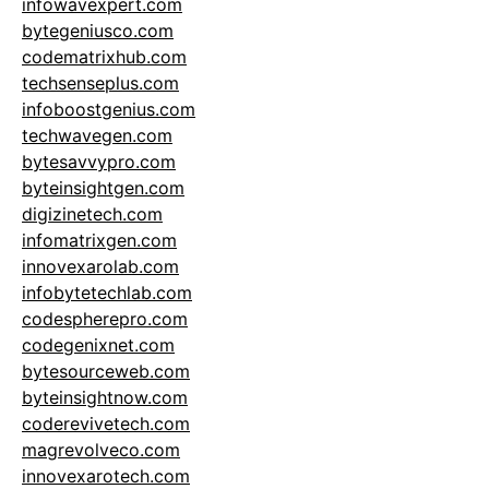
infowavexpert.com
bytegeniusco.com
codematrixhub.com
techsenseplus.com
infoboostgenius.com
techwavegen.com
bytesavvypro.com
byteinsightgen.com
digizinetech.com
infomatrixgen.com
innovexarolab.com
infobytetechlab.com
codespherepro.com
codegenixnet.com
bytesourceweb.com
byteinsightnow.com
coderevivetech.com
magrevolveco.com
innovexarotech.com