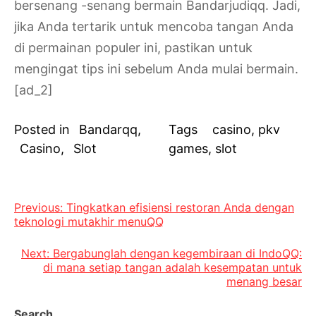
bersenang -senang bermain Bandarjudiqq. Jadi,
jika Anda tertarik untuk mencoba tangan Anda
di permainan populer ini, pastikan untuk
mengingat tips ini sebelum Anda mulai bermain.
[ad_2]
Posted in
Bandarqq
,
Tags
casino
,
pkv
Casino
,
Slot
games
,
slot
Post
Previous:
Tingkatkan efisiensi restoran Anda dengan
teknologi mutakhir menuQQ
navigation
Next:
Bergabunglah dengan kegembiraan di IndoQQ:
di mana setiap tangan adalah kesempatan untuk
menang besar
Search