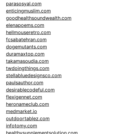
parasosyal.com
enticingmuslim.com
goodhealthsoundwealth.com
elenapoems.com
hellmouseretro.com
fcsabatehran.com
dogemutants.com
duramaxtop.com
takamasoudia.com
twdoingthings.com
stellabluedesignsco.com
paulsauthor.com
desirablecodeful.com
flexigennet.com
heronameclub.com
medmarket.io
outdoortablez.com
infotomy.com
healthysupplementsolution.com