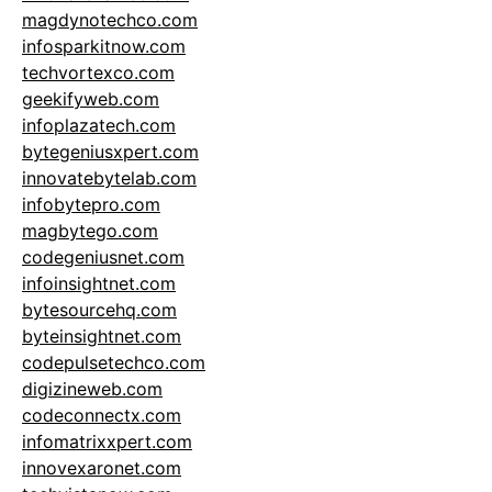
magdynotechco.com
infosparkitnow.com
techvortexco.com
geekifyweb.com
infoplazatech.com
bytegeniusxpert.com
innovatebytelab.com
infobytepro.com
magbytego.com
codegeniusnet.com
infoinsightnet.com
bytesourcehq.com
byteinsightnet.com
codepulsetechco.com
digizineweb.com
codeconnectx.com
infomatrixxpert.com
innovexaronet.com