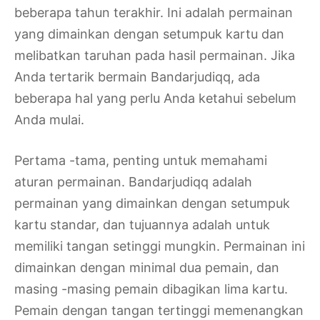
beberapa tahun terakhir. Ini adalah permainan
yang dimainkan dengan setumpuk kartu dan
melibatkan taruhan pada hasil permainan. Jika
Anda tertarik bermain Bandarjudiqq, ada
beberapa hal yang perlu Anda ketahui sebelum
Anda mulai.
Pertama -tama, penting untuk memahami
aturan permainan. Bandarjudiqq adalah
permainan yang dimainkan dengan setumpuk
kartu standar, dan tujuannya adalah untuk
memiliki tangan setinggi mungkin. Permainan ini
dimainkan dengan minimal dua pemain, dan
masing -masing pemain dibagikan lima kartu.
Pemain dengan tangan tertinggi memenangkan