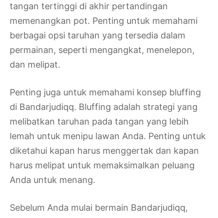
tangan tertinggi di akhir pertandingan
memenangkan pot. Penting untuk memahami
berbagai opsi taruhan yang tersedia dalam
permainan, seperti mengangkat, menelepon,
dan melipat.
Penting juga untuk memahami konsep bluffing
di Bandarjudiqq. Bluffing adalah strategi yang
melibatkan taruhan pada tangan yang lebih
lemah untuk menipu lawan Anda. Penting untuk
diketahui kapan harus menggertak dan kapan
harus melipat untuk memaksimalkan peluang
Anda untuk menang.
Sebelum Anda mulai bermain Bandarjudiqq,