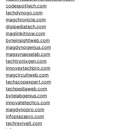
codespottech.com
techdynogo.com
magchronicle.com
digipediatech.com
maglinkitnow.com
byteinsightweb.com
magdynogenius.com
magsynapselab.com
techtronixgen.com
innovextechpro.com
magcircuitweb.com
techscopexpert.com
techpediaweb.com
bytelabgenius.com
innovatetechco.com
magdynopro.com
infoplazapro.com
techreviveit.com