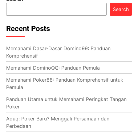
Search
Recent Posts
Memahami Dasar-Dasar Domino99: Panduan
Komprehensif
Memahami DominoQQ: Panduan Pemula
Memahami Poker88: Panduan Komprehensif untuk
Pemula
Panduan Utama untuk Memahami Peringkat Tangan
Poker
Aduq: Poker Baru? Menggali Persamaan dan
Perbedaan