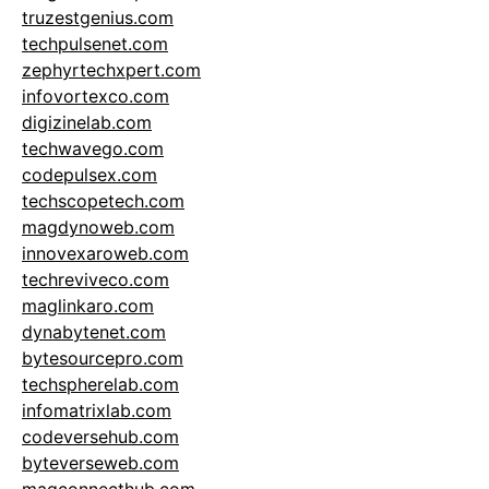
truzestgenius.com
techpulsenet.com
zephyrtechxpert.com
infovortexco.com
digizinelab.com
techwavego.com
codepulsex.com
techscopetech.com
magdynoweb.com
innovexaroweb.com
techreviveco.com
maglinkaro.com
dynabytenet.com
bytesourcepro.com
techspherelab.com
infomatrixlab.com
codeversehub.com
byteverseweb.com
magconnecthub.com