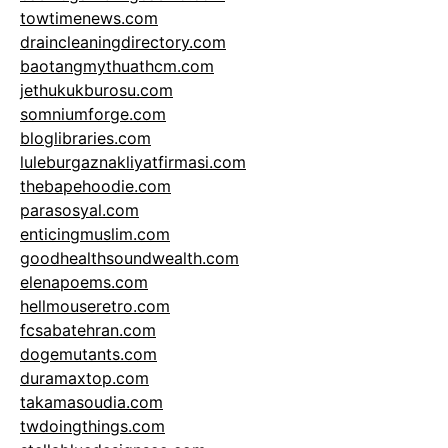
towtimenews.com
draincleaningdirectory.com
baotangmythuathcm.com
jethukukburosu.com
somniumforge.com
bloglibraries.com
luleburgaznakliyatfirmasi.com
thebapehoodie.com
parasosyal.com
enticingmuslim.com
goodhealthsoundwealth.com
elenapoems.com
hellmouseretro.com
fcsabatehran.com
dogemutants.com
duramaxtop.com
takamasoudia.com
twdoingthings.com