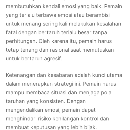
membutuhkan kendali emosi yang baik. Pemain
yang terlalu terbawa emosi atau berambisi
untuk menang sering kali melakukan kesalahan
fatal dengan bertaruh terlalu besar tanpa
perhitungan. Oleh karena itu, pemain harus
tetap tenang dan rasional saat memutuskan
untuk bertaruh agresif.
Ketenangan dan kesabaran adalah kunci utama
dalam menerapkan strategi ini. Pemain harus
mampu membaca situasi dan menjaga pola
taruhan yang konsisten. Dengan
mengendalikan emosi, pemain dapat
menghindari risiko kehilangan kontrol dan
membuat keputusan yang lebih bijak.