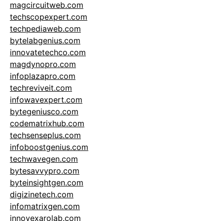
magcircuitweb.com
techscopexpert.com
techpediaweb.com
bytelabgenius.com
innovatetechco.com
magdynopro.com
infoplazapro.com
techreviveit.com
infowavexpert.com
bytegeniusco.com
codematrixhub.com
techsenseplus.com
infoboostgenius.com
techwavegen.com
bytesavvypro.com
byteinsightgen.com
digizinetech.com
infomatrixgen.com
innovexarolab.com