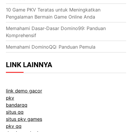
10 Game PKV Teratas untuk Meningkatkan
Pengalaman Bermain Game Online Anda
Memahami Dasar-Dasar Domino99: Panduan
Komprehensif
Memahami DominoQQ: Panduan Pemula
LINK LAINNYA
link demo gacor
pkv
bandarqq
situs qq
situs pkv games
pkv qq