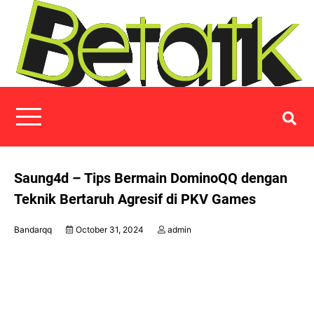
Skip
to
content
Mainkan di situs poker online terpopuler dengan reputasi
Situs Poker Online
terbaik. Nikmati permainan poker dengan jaminan
keamanan dan layanan berkualitas tinggi.
Terpopuler dengan Reputasi
Terbaik
Saung4d – Tips Bermain DominoQQ dengan
Teknik Bertaruh Agresif di PKV Games
Bandarqq
October 31, 2024
admin