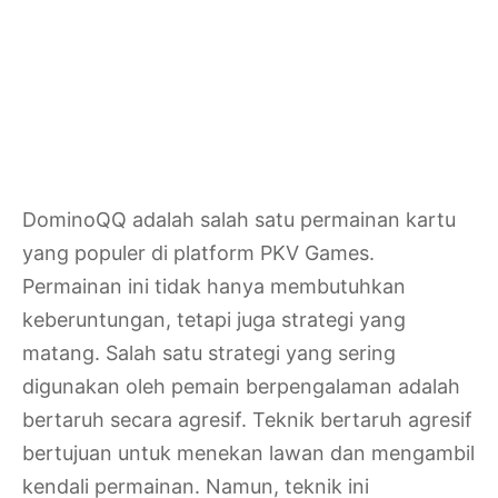
DominoQQ adalah salah satu permainan kartu
yang populer di platform PKV Games.
Permainan ini tidak hanya membutuhkan
keberuntungan, tetapi juga strategi yang
matang. Salah satu strategi yang sering
digunakan oleh pemain berpengalaman adalah
bertaruh secara agresif. Teknik bertaruh agresif
bertujuan untuk menekan lawan dan mengambil
kendali permainan. Namun, teknik ini