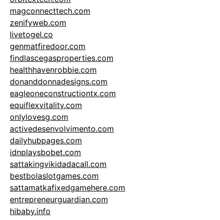
magconnecttech.com
zenifyweb.com
livetogel.co
genmatfiredoor.com
findlascegasproperties.com
healthhavenrobbie.com
donanddonnadesigns.com
eagleoneconstructiontx.com
equiflexvitality.com
onlylovesg.com
activedesenvolvimento.com
dailyhubpages.com
idnplaysbobet.com
sattakingvikidadacall.com
bestbolaslotgames.com
sattamatkafixedgamehere.com
entrepreneurguardian.com
hibaby.info