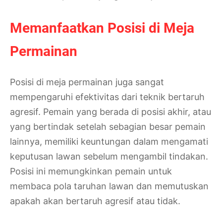
Memanfaatkan Posisi di Meja
Permainan
Posisi di meja permainan juga sangat
mempengaruhi efektivitas dari teknik bertaruh
agresif. Pemain yang berada di posisi akhir, atau
yang bertindak setelah sebagian besar pemain
lainnya, memiliki keuntungan dalam mengamati
keputusan lawan sebelum mengambil tindakan.
Posisi ini memungkinkan pemain untuk
membaca pola taruhan lawan dan memutuskan
apakah akan bertaruh agresif atau tidak.