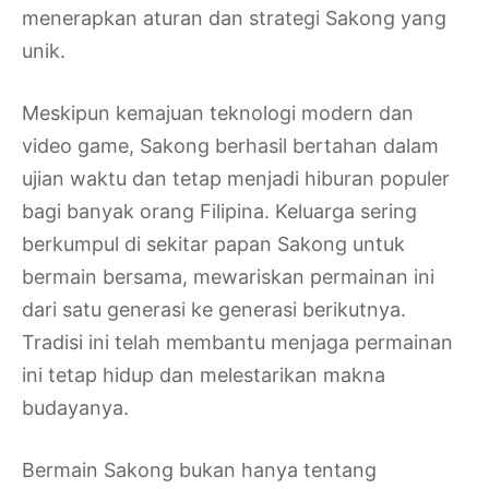
menerapkan aturan dan strategi Sakong yang
unik.
Meskipun kemajuan teknologi modern dan
video game, Sakong berhasil bertahan dalam
ujian waktu dan tetap menjadi hiburan populer
bagi banyak orang Filipina. Keluarga sering
berkumpul di sekitar papan Sakong untuk
bermain bersama, mewariskan permainan ini
dari satu generasi ke generasi berikutnya.
Tradisi ini telah membantu menjaga permainan
ini tetap hidup dan melestarikan makna
budayanya.
Bermain Sakong bukan hanya tentang