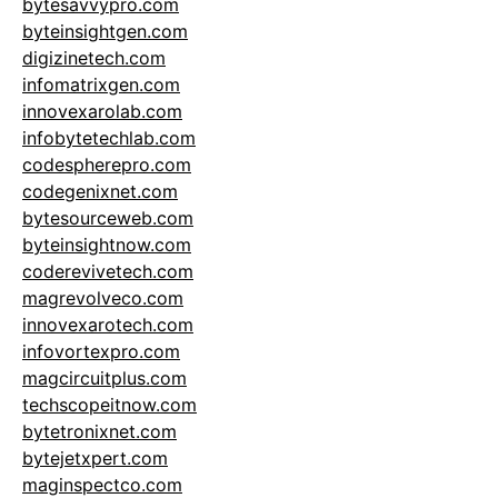
bytesavvypro.com
byteinsightgen.com
digizinetech.com
infomatrixgen.com
innovexarolab.com
infobytetechlab.com
codespherepro.com
codegenixnet.com
bytesourceweb.com
byteinsightnow.com
coderevivetech.com
magrevolveco.com
innovexarotech.com
infovortexpro.com
magcircuitplus.com
techscopeitnow.com
bytetronixnet.com
bytejetxpert.com
maginspectco.com