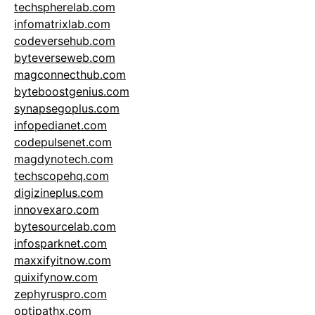
techspherelab.com
infomatrixlab.com
codeversehub.com
byteverseweb.com
magconnecthub.com
byteboostgenius.com
synapsegoplus.com
infopedianet.com
codepulsenet.com
magdynotech.com
techscopehq.com
digizineplus.com
innovexaro.com
bytesourcelab.com
infosparknet.com
maxxifyitnow.com
quixifynow.com
zephyruspro.com
optipathx.com