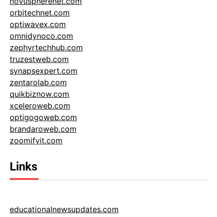
novuspherenet.com
orbitechnet.com
optiwavex.com
omnidynoco.com
zephyrtechhub.com
truzestweb.com
synapsexpert.com
zentarolab.com
quikbiznow.com
xceleroweb.com
optigogoweb.com
brandaroweb.com
zoomifyit.com
Links
educationalnewsupdates.com