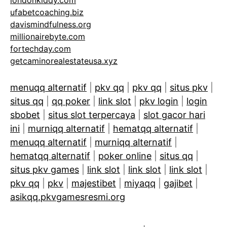
londonkiddy.com
ufabetcoaching.biz
davismindfulness.org
millionairebyte.com
fortechday.com
getcaminorealestateusa.xyz
menuqq alternatif
|
pkv qq
|
pkv qq
|
situs pkv
|
situs qq
|
qq poker
|
link slot
|
pkv login
|
login
sbobet
|
situs slot terpercaya
|
slot gacor hari
ini
|
murniqq alternatif
|
hematqq alternatif
|
menuqq alternatif
|
murniqq alternatif
|
hematqq alternatif
|
poker online
|
situs qq
|
situs pkv games
|
link slot
|
link slot
|
link slot
|
pkv qq
|
pkv
|
majestibet
|
miyaqq
|
gajibet
|
asikqq.pkvgamesresmi.org