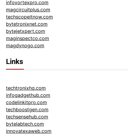
infovortexpro.com
magcircuitplus.com
techscopeitnow.com
bytetronixnet.com
bytejetxpert.com
maginspectco.com
magdynogo.com
Links
techtronixhq.com
infogadgethub.com
codelinkitpro.com
techboostgen.com
techsensehub.com
bytelabtech.com
innovatexaweb.com