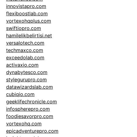
innovistapro.com
flexiboostlab.com
vortexohqplus.com
swiftiopro.com
hamilelikbelirtisi.net
versalotech.com
techmaxco.com
exceedolab.com
activaxio.com
dynabytesco.com
stylegurupro.com
datawizardslab.com
cubiqio.com
geeklifechronicle.com
infospherepro.com
foodiesavorpro.com
vortexohq.com
epicadventurepro.com