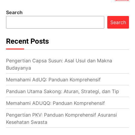
Search
Search
Recent Posts
Pengertian Capsa Susun: Asal Usul dan Makna
Budayanya
Memahami AdUQ: Panduan Komprehensif
Panduan Utama Sakong: Aturan, Strategi, dan Tip
Memahami ADUQQ: Panduan Komprehensif
Pengertian PKV: Panduan Komprehensif Asuransi
Kesehatan Swasta