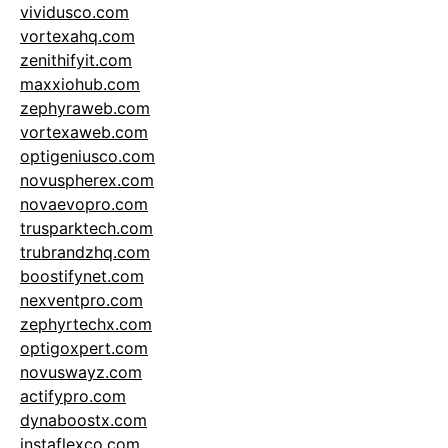
vividusco.com
vortexahq.com
zenithifyit.com
maxxiohub.com
zephyraweb.com
vortexaweb.com
optigeniusco.com
novuspherex.com
novaevopro.com
trusparktech.com
trubrandzhq.com
boostifynet.com
nexventpro.com
zephyrtechx.com
optigoxpert.com
novuswayz.com
actifypro.com
dynaboostx.com
instaflexco.com