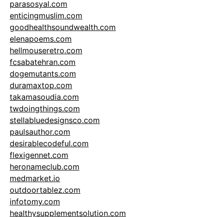
parasosyal.com
enticingmuslim.com
goodhealthsoundwealth.com
elenapoems.com
hellmouseretro.com
fcsabatehran.com
dogemutants.com
duramaxtop.com
takamasoudia.com
twdoingthings.com
stellabluedesignsco.com
paulsauthor.com
desirablecodeful.com
flexigennet.com
heronameclub.com
medmarket.io
outdoortablez.com
infotomy.com
healthysupplementsolution.com