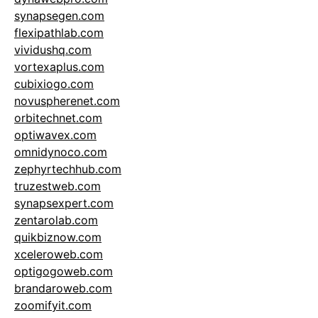
synapsegen.com
flexipathlab.com
vividushq.com
vortexaplus.com
cubixiogo.com
novuspherenet.com
orbitechnet.com
optiwavex.com
omnidynoco.com
zephyrtechhub.com
truzestweb.com
synapsexpert.com
zentarolab.com
quikbiznow.com
xceleroweb.com
optigogoweb.com
brandaroweb.com
zoomifyit.com