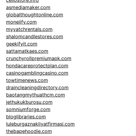
cellostore.info
asmediamaker.com
globalthoughtonline.com
moneiify.com
myyatchrentals.com
shalomcandlestores.com
geekifyit.com
sattamatkaes.com
crunchyrollpremiumapk.com
hondacareprotectplan.com
casinogamblingcasino.com
towtimenews.com
draincleaningdirectory.com
baotangmythuathcm.com
jethukukburosu.com
somniumforge.com
bloglibraries.com
luleburgaznakliyatfirmasi.com
thebapehoodie.com