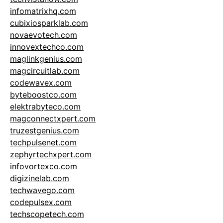
infomatrixhq.com
cubixiosparklab.com
novaevotech.com
innovextechco.com
maglinkgenius.com
magcircuitlab.com
codewavex.com
byteboostco.com
elektrabyteco.com
magconnectxpert.com
truzestgenius.com
techpulsenet.com
zephyrtechxpert.com
infovortexco.com
digizinelab.com
techwavego.com
codepulsex.com
techscopetech.com