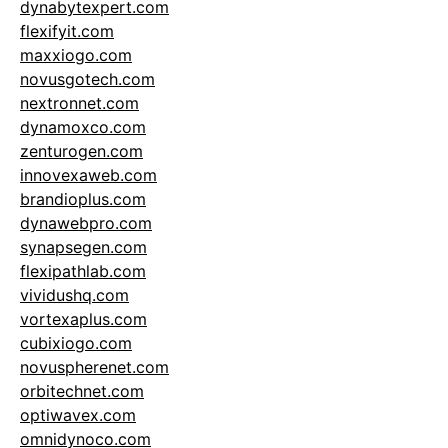
dynabytexpert.com
flexifyit.com
maxxiogo.com
novusgotech.com
nextronnet.com
dynamoxco.com
zenturogen.com
innovexaweb.com
brandioplus.com
dynawebpro.com
synapsegen.com
flexipathlab.com
vividushq.com
vortexaplus.com
cubixiogo.com
novuspherenet.com
orbitechnet.com
optiwavex.com
omnidynoco.com