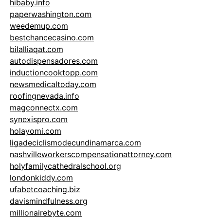
hibaby.info
paperwashington.com
weedemup.com
bestchancecasino.com
bilalliaqat.com
autodispensadores.com
inductioncooktopp.com
newsmedicaltoday.com
roofingnevada.info
magconnectx.com
synexispro.com
holayomi.com
ligadeciclismodecundinamarca.com
nashvilleworkerscompensationattorney.com
holyfamilycathedralschool.org
londonkiddy.com
ufabetcoaching.biz
davismindfulness.org
millionairebyte.com