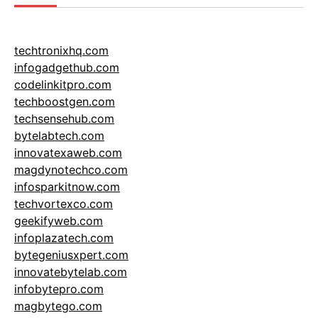
techtronixhq.com
infogadgethub.com
codelinkitpro.com
techboostgen.com
techsensehub.com
bytelabtech.com
innovatexaweb.com
magdynotechco.com
infosparkitnow.com
techvortexco.com
geekifyweb.com
infoplazatech.com
bytegeniusxpert.com
innovatebytelab.com
infobytepro.com
magbytego.com