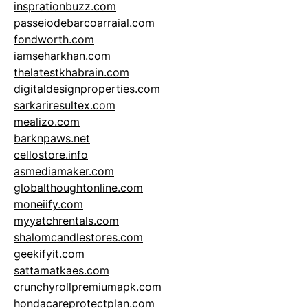
insprationbuzz.com
passeiodebarcoarraial.com
fondworth.com
iamseharkhan.com
thelatestkhabrain.com
digitaldesignproperties.com
sarkariresultex.com
mealizo.com
barknpaws.net
cellostore.info
asmediamaker.com
globalthoughtonline.com
moneiify.com
myyatchrentals.com
shalomcandlestores.com
geekifyit.com
sattamatkaes.com
crunchyrollpremiumapk.com
hondacareprotectplan.com