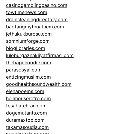
casinogamblingcasino.com
towtimenews.com
draincleaningdirectory.com
baotangmythuathcm.com
jethukukburosu.com
somniumforge.com
bloglibraries.com
luleburgaznakliyatfirmasi.com
thebapehoodie.com
parasosyal.com
enticingmuslim.com
goodhealthsoundwealth.com
elenapoems.com
hellmouseretro.com
fcsabatehran.com
dogemutants.com
duramaxtop.com
takamasoudia.com