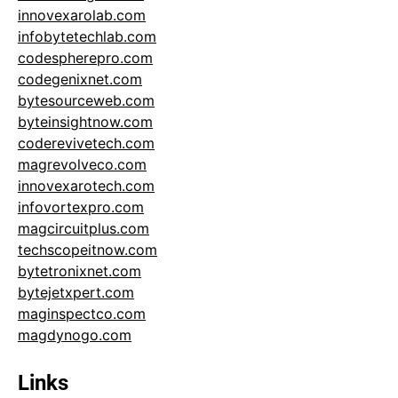
innovexarolab.com
infobytetechlab.com
codespherepro.com
codegenixnet.com
bytesourceweb.com
byteinsightnow.com
coderevivetech.com
magrevolveco.com
innovexarotech.com
infovortexpro.com
magcircuitplus.com
techscopeitnow.com
bytetronixnet.com
bytejetxpert.com
maginspectco.com
magdynogo.com
Links