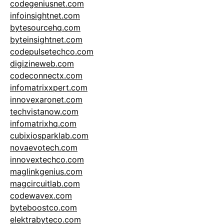
codegeniusnet.com
infoinsightnet.com
bytesourcehq.com
byteinsightnet.com
codepulsetechco.com
digizineweb.com
codeconnectx.com
infomatrixxpert.com
innovexaronet.com
techvistanow.com
infomatrixhq.com
cubixiosparklab.com
novaevotech.com
innovextechco.com
maglinkgenius.com
magcircuitlab.com
codewavex.com
byteboostco.com
elektrabyteco.com