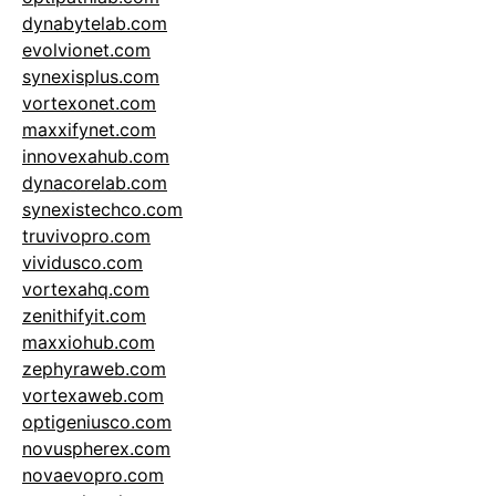
dynabytelab.com
evolvionet.com
synexisplus.com
vortexonet.com
maxxifynet.com
innovexahub.com
dynacorelab.com
synexistechco.com
truvivopro.com
vividusco.com
vortexahq.com
zenithifyit.com
maxxiohub.com
zephyraweb.com
vortexaweb.com
optigeniusco.com
novuspherex.com
novaevopro.com