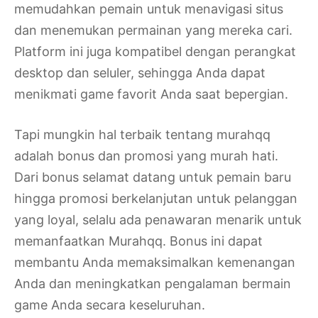
memudahkan pemain untuk menavigasi situs
dan menemukan permainan yang mereka cari.
Platform ini juga kompatibel dengan perangkat
desktop dan seluler, sehingga Anda dapat
menikmati game favorit Anda saat bepergian.
Tapi mungkin hal terbaik tentang murahqq
adalah bonus dan promosi yang murah hati.
Dari bonus selamat datang untuk pemain baru
hingga promosi berkelanjutan untuk pelanggan
yang loyal, selalu ada penawaran menarik untuk
memanfaatkan Murahqq. Bonus ini dapat
membantu Anda memaksimalkan kemenangan
Anda dan meningkatkan pengalaman bermain
game Anda secara keseluruhan.