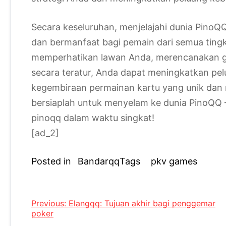
Secara keseluruhan, menjelajahi dunia Pin
dan bermanfaat bagi pemain dari semua ting
memperhatikan lawan Anda, merencanakan ger
secara teratur, Anda dapat meningkatkan pe
kegembiraan permainan kartu yang unik dan 
bersiaplah untuk menyelam ke dunia PinoQQ 
pinoqq dalam waktu singkat!
[ad_2]
Posted in
Bandarqq
Tags
pkv games
Post
Previous:
Elangqq: Tujuan akhir bagi penggemar
poker
navigation