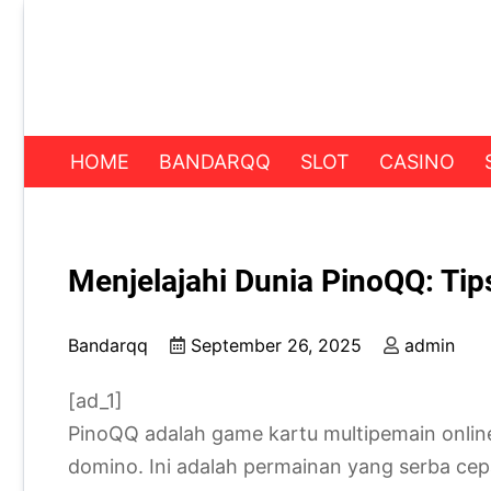
Skip
to
content
Mainkan di situs poker online terpopul
HOME
BANDARQQ
SLOT
CASINO
Situs Poker On
Menjelajahi Dunia PinoQQ: Tip
Bandarqq
September 26, 2025
admin
[ad_1]
PinoQQ adalah game kartu multipemain onli
domino. Ini adalah permainan yang serba ce