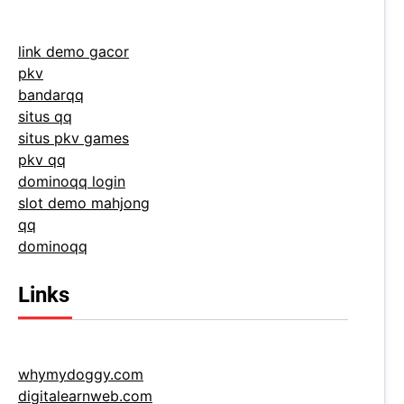
link demo gacor
pkv
bandarqq
situs qq
situs pkv games
pkv qq
dominoqq login
slot demo mahjong
qq
dominoqq
Links
whymydoggy.com
digitalearnweb.com