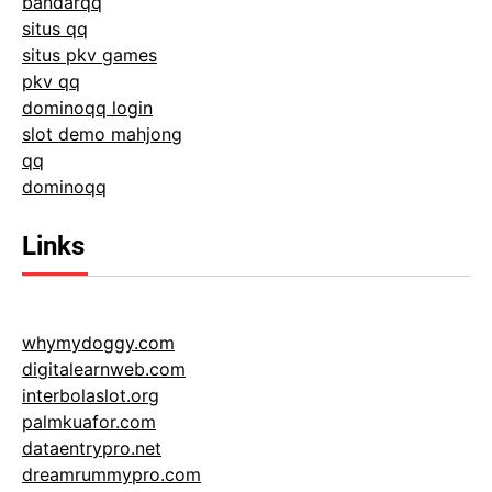
bandarqq
situs qq
situs pkv games
pkv qq
dominoqq login
slot demo mahjong
qq
dominoqq
Links
whymydoggy.com
digitalearnweb.com
interbolaslot.org
palmkuafor.com
dataentrypro.net
dreamrummypro.com