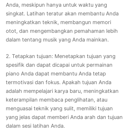
Anda, meskipun hanya untuk waktu yang
singkat. Latihan teratur akan membantu Anda
meningkatkan teknik, membangun memori
otot, dan mengembangkan pemahaman lebih
dalam tentang musik yang Anda mainkan.
2. Tetapkan tujuan: Menetapkan tujuan yang
spesifik dan dapat dicapai untuk permainan
piano Anda dapat membantu Anda tetap
termotivasi dan fokus. Apakah tujuan Anda
adalah mempelajari karya baru, meningkatkan
keterampilan membaca penglihatan, atau
menguasai teknik yang sulit, memiliki tujuan
yang jelas dapat memberi Anda arah dan tujuan
dalam sesi latihan Anda.