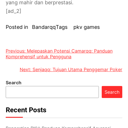
yang mahir dan berprestasi.
[ad_2]
Posted in
Bandarqq
Tags
pkv games
Post
Previous:
Melepaskan Potensi Camarqq: Panduan
Komprehensif untuk Pengguna
navigation
Next:
Senjaqq: Tujuan Utama Penggemar Poker
Search
Search
Recent Posts