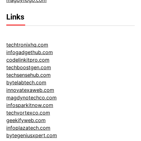
magdynogo.com
Links
techtronixhq.com
infogadgethub.com
codelinkitpro.com
techboostgen.com
techsensehub.com
bytelabtech.com
innovatexaweb.com
magdynotechco.com
infosparkitnow.com
techvortexco.com
geekifyweb.com
infoplazatech.com
bytegeniusxpert.com