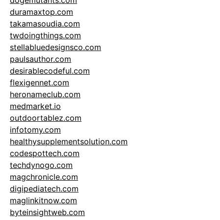
dogemutants.com
duramaxtop.com
takamasoudia.com
twdoingthings.com
stellabluedesignsco.com
paulsauthor.com
desirablecodeful.com
flexigennet.com
heronameclub.com
medmarket.io
outdoortablez.com
infotomy.com
healthysupplementsolution.com
codespottech.com
techdynogo.com
magchronicle.com
digipediatech.com
maglinkitnow.com
byteinsightweb.com