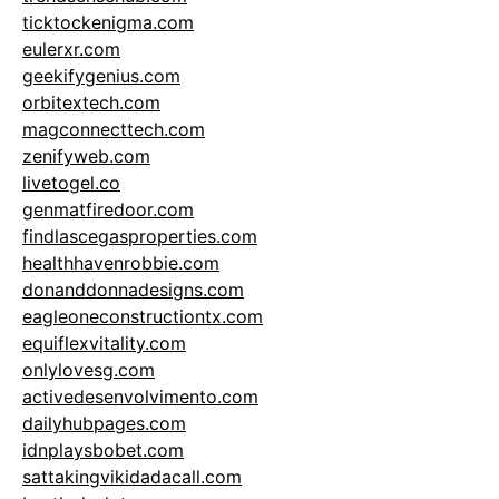
ticktockenigma.com
eulerxr.com
geekifygenius.com
orbitextech.com
magconnecttech.com
zenifyweb.com
livetogel.co
genmatfiredoor.com
findlascegasproperties.com
healthhavenrobbie.com
donanddonnadesigns.com
eagleoneconstructiontx.com
equiflexvitality.com
onlylovesg.com
activedesenvolvimento.com
dailyhubpages.com
idnplaysbobet.com
sattakingvikidadacall.com