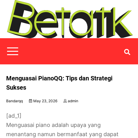
Skip
to
content
Mainkan di situs poker online terpopuler dengan reputasi
Situs Poker Online
terbaik. Nikmati permainan poker dengan jaminan
keamanan dan layanan berkualitas tinggi.
Terpopuler dengan Reputasi
Terbaik
Menguasai PianoQQ: Tips dan Strategi
Sukses
Bandarqq
May 23, 2026
admin
[ad_1]
Menguasai piano adalah upaya yang
menantang namun bermanfaat yang dapat