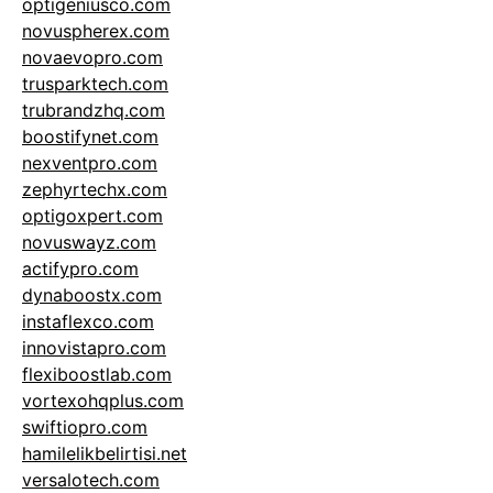
optigeniusco.com
novuspherex.com
novaevopro.com
trusparktech.com
trubrandzhq.com
boostifynet.com
nexventpro.com
zephyrtechx.com
optigoxpert.com
novuswayz.com
actifypro.com
dynaboostx.com
instaflexco.com
innovistapro.com
flexiboostlab.com
vortexohqplus.com
swiftiopro.com
hamilelikbelirtisi.net
versalotech.com