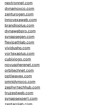
nextronnet.com
dynamoxco.com
zenturogen.com
innovexaweb.com
brandioplus.com
dynawebpro.com
synapsegen.com
flexipathlab.com
vividushq.com
vortexaplus.com
cubixiogo.com
novuspherenet.com
orbitechnet.com
optiwavex.com
omnidynoco.com
zephyrtechhub.com
truzestweb.com
synapsexpert.com
zentarolab.com