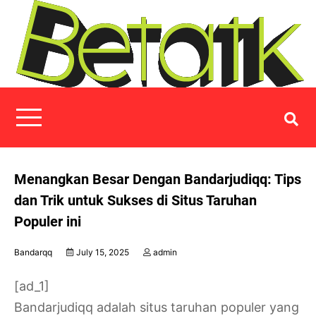
Skip
to
content
Mainkan di situs poker online terpopuler dengan reputasi
Situs Poker Online
terbaik. Nikmati permainan poker dengan jaminan
keamanan dan layanan berkualitas tinggi.
Terpopuler dengan Reputasi
Terbaik
Menangkan Besar Dengan Bandarjudiqq: Tips
dan Trik untuk Sukses di Situs Taruhan
Populer ini
Bandarqq
July 15, 2025
admin
[ad_1]
Bandarjudiqq adalah situs taruhan populer yang