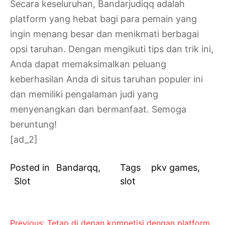
Secara keseluruhan, Bandarjudiqq adalah
platform yang hebat bagi para pemain yang
ingin menang besar dan menikmati berbagai
opsi taruhan. Dengan mengikuti tips dan trik ini,
Anda dapat memaksimalkan peluang
keberhasilan Anda di situs taruhan populer ini
dan memiliki pengalaman judi yang
menyenangkan dan bermanfaat. Semoga
beruntung!
[ad_2]
Posted in
Bandarqq
,
Tags
pkv games
,
Slot
slot
Post
Previous:
Tetap di depan kompetisi dengan platform