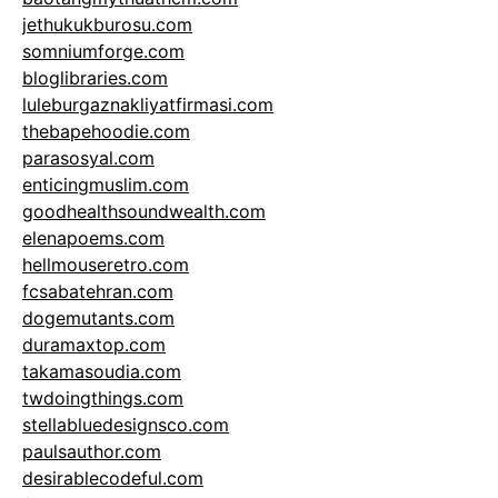
jethukukburosu.com
somniumforge.com
bloglibraries.com
luleburgaznakliyatfirmasi.com
thebapehoodie.com
parasosyal.com
enticingmuslim.com
goodhealthsoundwealth.com
elenapoems.com
hellmouseretro.com
fcsabatehran.com
dogemutants.com
duramaxtop.com
takamasoudia.com
twdoingthings.com
stellabluedesignsco.com
paulsauthor.com
desirablecodeful.com