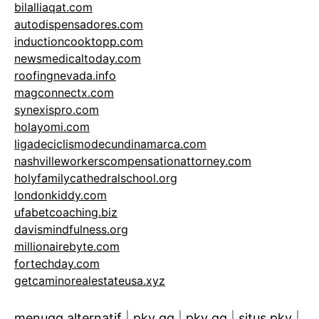
bilalliaqat.com
autodispensadores.com
inductioncooktopp.com
newsmedicaltoday.com
roofingnevada.info
magconnectx.com
synexispro.com
holayomi.com
ligadeciclismodecundinamarca.com
nashvilleworkerscompensationattorney.com
holyfamilycathedralschool.org
londonkiddy.com
ufabetcoaching.biz
davismindfulness.org
millionairebyte.com
fortechday.com
getcaminorealestateusa.xyz
menuqq alternatif
|
pkv qq
|
pkv qq
|
situs pkv
|