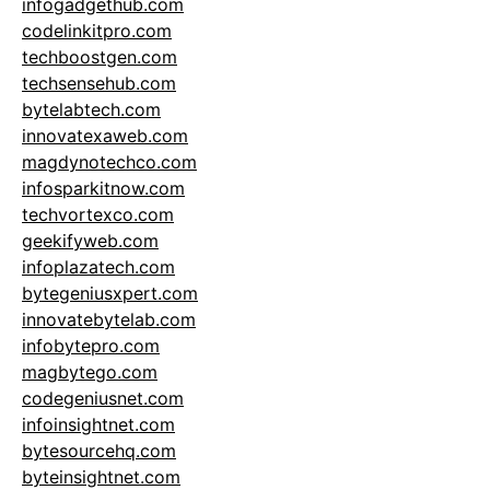
infogadgethub.com
codelinkitpro.com
techboostgen.com
techsensehub.com
bytelabtech.com
innovatexaweb.com
magdynotechco.com
infosparkitnow.com
techvortexco.com
geekifyweb.com
infoplazatech.com
bytegeniusxpert.com
innovatebytelab.com
infobytepro.com
magbytego.com
codegeniusnet.com
infoinsightnet.com
bytesourcehq.com
byteinsightnet.com