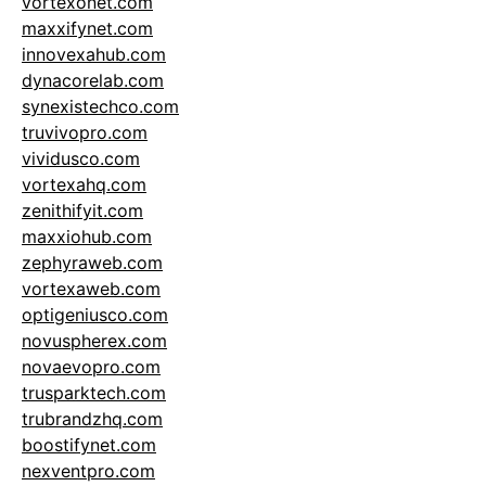
vortexonet.com
maxxifynet.com
innovexahub.com
dynacorelab.com
synexistechco.com
truvivopro.com
vividusco.com
vortexahq.com
zenithifyit.com
maxxiohub.com
zephyraweb.com
vortexaweb.com
optigeniusco.com
novuspherex.com
novaevopro.com
trusparktech.com
trubrandzhq.com
boostifynet.com
nexventpro.com