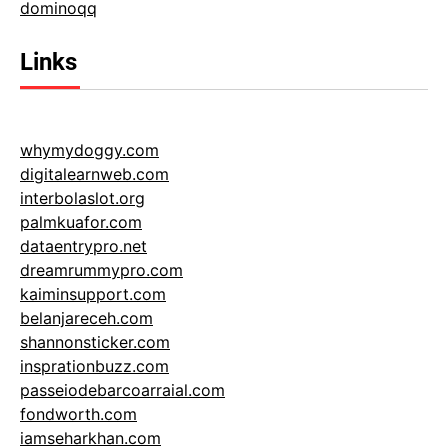
dominoqq
Links
whymydoggy.com
digitalearnweb.com
interbolaslot.org
palmkuafor.com
dataentrypro.net
dreamrummypro.com
kaiminsupport.com
belanjareceh.com
shannonsticker.com
insprationbuzz.com
passeiodebarcoarraial.com
fondworth.com
iamseharkhan.com