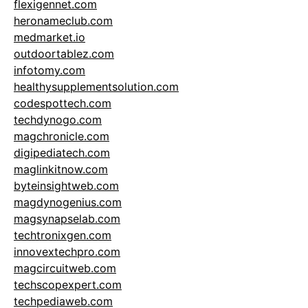
flexigennet.com
heronameclub.com
medmarket.io
outdoortablez.com
infotomy.com
healthysupplementsolution.com
codespottech.com
techdynogo.com
magchronicle.com
digipediatech.com
maglinkitnow.com
byteinsightweb.com
magdynogenius.com
magsynapselab.com
techtronixgen.com
innovextechpro.com
magcircuitweb.com
techscopexpert.com
techpediaweb.com