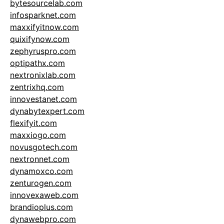
bytesourcelab.com
infosparknet.com
maxxifyitnow.com
quixifynow.com
zephyruspro.com
optipathx.com
nextronixlab.com
zentrixhq.com
innovestanet.com
dynabytexpert.com
flexifyit.com
maxxiogo.com
novusgotech.com
nextronnet.com
dynamoxco.com
zenturogen.com
innovexaweb.com
brandioplus.com
dynawebpro.com