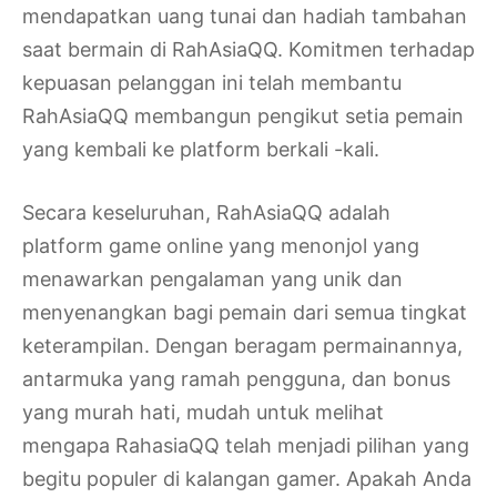
mendapatkan uang tunai dan hadiah tambahan
saat bermain di RahAsiaQQ. Komitmen terhadap
kepuasan pelanggan ini telah membantu
RahAsiaQQ membangun pengikut setia pemain
yang kembali ke platform berkali -kali.
Secara keseluruhan, RahAsiaQQ adalah
platform game online yang menonjol yang
menawarkan pengalaman yang unik dan
menyenangkan bagi pemain dari semua tingkat
keterampilan. Dengan beragam permainannya,
antarmuka yang ramah pengguna, dan bonus
yang murah hati, mudah untuk melihat
mengapa RahasiaQQ telah menjadi pilihan yang
begitu populer di kalangan gamer. Apakah Anda