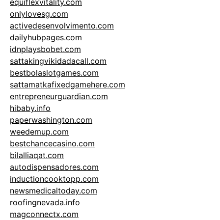
equiflexvitality.com
onlylovesg.com
activedesenvolvimento.com
dailyhubpages.com
idnplaysbobet.com
sattakingvikidadacall.com
bestbolaslotgames.com
sattamatkafixedgamehere.com
entrepreneurguardian.com
hibaby.info
paperwashington.com
weedemup.com
bestchancecasino.com
bilalliaqat.com
autodispensadores.com
inductioncooktopp.com
newsmedicaltoday.com
roofingnevada.info
magconnectx.com