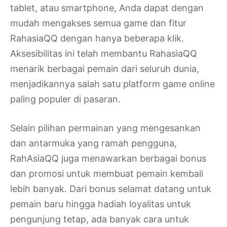
tablet, atau smartphone, Anda dapat dengan
mudah mengakses semua game dan fitur
RahasiaQQ dengan hanya beberapa klik.
Aksesibilitas ini telah membantu RahasiaQQ
menarik berbagai pemain dari seluruh dunia,
menjadikannya salah satu platform game online
paling populer di pasaran.
Selain pilihan permainan yang mengesankan
dan antarmuka yang ramah pengguna,
RahAsiaQQ juga menawarkan berbagai bonus
dan promosi untuk membuat pemain kembali
lebih banyak. Dari bonus selamat datang untuk
pemain baru hingga hadiah loyalitas untuk
pengunjung tetap, ada banyak cara untuk