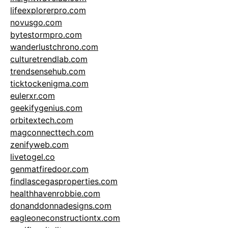
lifeexplorerpro.com
novusgo.com
bytestormpro.com
wanderlustchrono.com
culturetrendlab.com
trendsensehub.com
ticktockenigma.com
eulerxr.com
geekifygenius.com
orbitextech.com
magconnecttech.com
zenifyweb.com
livetogel.co
genmatfiredoor.com
findlascegasproperties.com
healthhavenrobbie.com
donanddonnadesigns.com
eagleoneconstructiontx.com