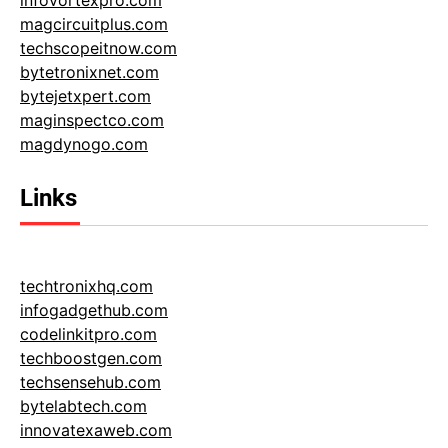
infovortexpro.com
magcircuitplus.com
techscopeitnow.com
bytetronixnet.com
bytejetxpert.com
maginspectco.com
magdynogo.com
Links
techtronixhq.com
infogadgethub.com
codelinkitpro.com
techboostgen.com
techsensehub.com
bytelabtech.com
innovatexaweb.com