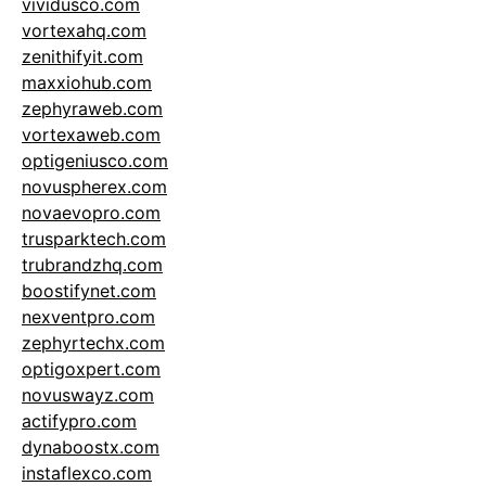
vividusco.com
vortexahq.com
zenithifyit.com
maxxiohub.com
zephyraweb.com
vortexaweb.com
optigeniusco.com
novuspherex.com
novaevopro.com
trusparktech.com
trubrandzhq.com
boostifynet.com
nexventpro.com
zephyrtechx.com
optigoxpert.com
novuswayz.com
actifypro.com
dynaboostx.com
instaflexco.com