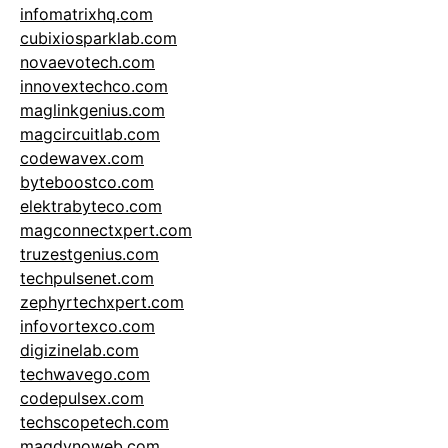
infomatrixhq.com
cubixiosparklab.com
novaevotech.com
innovextechco.com
maglinkgenius.com
magcircuitlab.com
codewavex.com
byteboostco.com
elektrabyteco.com
magconnectxpert.com
truzestgenius.com
techpulsenet.com
zephyrtechxpert.com
infovortexco.com
digizinelab.com
techwavego.com
codepulsex.com
techscopetech.com
magdynoweb.com