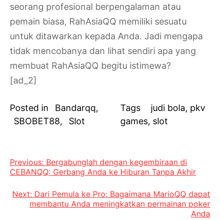
seorang profesional berpengalaman atau
pemain biasa, RahAsiaQQ memiliki sesuatu
untuk ditawarkan kepada Anda. Jadi mengapa
tidak mencobanya dan lihat sendiri apa yang
membuat RahAsiaQQ begitu istimewa?
[ad_2]
Posted in
Bandarqq
,
Tags
judi bola
,
pkv
SBOBET88
,
Slot
games
,
slot
Post
Previous:
Bergabunglah dengan kegembiraan di
CEBANQQ: Gerbang Anda ke Hiburan Tanpa Akhir
navigation
Next:
Dari Pemula ke Pro: Bagaimana MarioQQ dapat
membantu Anda meningkatkan permainan poker
Anda