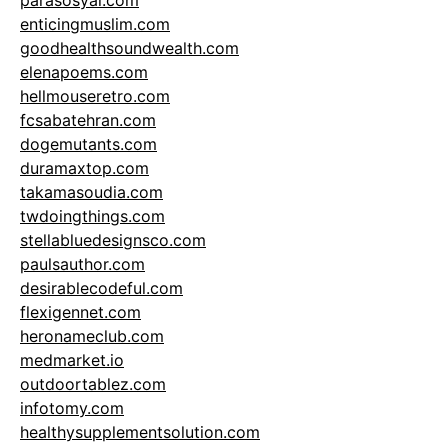
parasosyal.com
enticingmuslim.com
goodhealthsoundwealth.com
elenapoems.com
hellmouseretro.com
fcsabatehran.com
dogemutants.com
duramaxtop.com
takamasoudia.com
twdoingthings.com
stellabluedesignsco.com
paulsauthor.com
desirablecodeful.com
flexigennet.com
heronameclub.com
medmarket.io
outdoortablez.com
infotomy.com
healthysupplementsolution.com