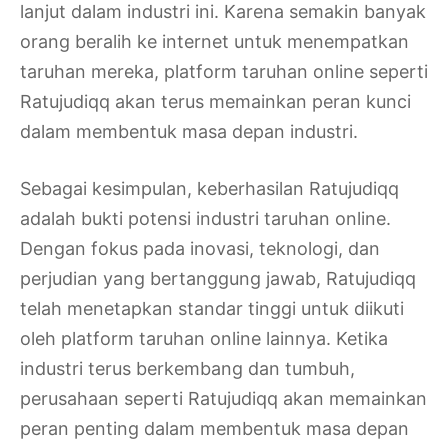
lanjut dalam industri ini. Karena semakin banyak
orang beralih ke internet untuk menempatkan
taruhan mereka, platform taruhan online seperti
Ratujudiqq akan terus memainkan peran kunci
dalam membentuk masa depan industri.
Sebagai kesimpulan, keberhasilan Ratujudiqq
adalah bukti potensi industri taruhan online.
Dengan fokus pada inovasi, teknologi, dan
perjudian yang bertanggung jawab, Ratujudiqq
telah menetapkan standar tinggi untuk diikuti
oleh platform taruhan online lainnya. Ketika
industri terus berkembang dan tumbuh,
perusahaan seperti Ratujudiqq akan memainkan
peran penting dalam membentuk masa depan