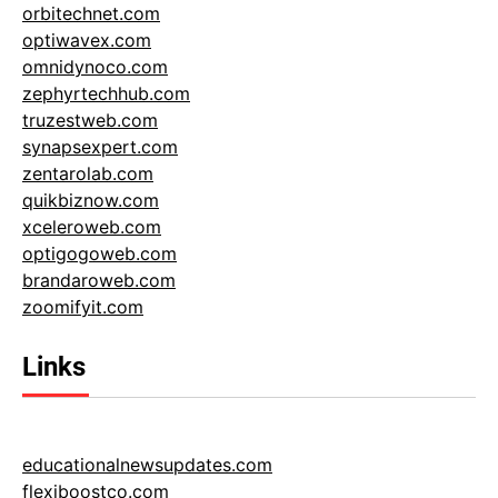
orbitechnet.com
optiwavex.com
omnidynoco.com
zephyrtechhub.com
truzestweb.com
synapsexpert.com
zentarolab.com
quikbiznow.com
xceleroweb.com
optigogoweb.com
brandaroweb.com
zoomifyit.com
Links
educationalnewsupdates.com
flexiboostco.com