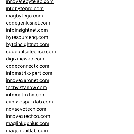
innovatebytelab.com
infobytepro.com
magbytego.com
codegeniusnet.com
infoinsightnet.com
bytesourcehq.com
byteinsightnet.com
codepulsetechco.com
digizineweb.com
codeconnectx.com
infomatrixxpert.com
innovexaronet.com
techvistanow.com
infomatrixhq.com
cubixiosparklab.com
novaevotech.com
innovextechco.com
maglinkgenius.com
magcircuitlab.com