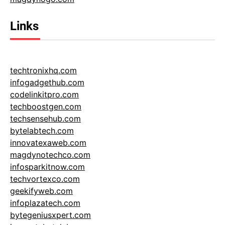
Links
techtronixhq.com
infogadgethub.com
codelinkitpro.com
techboostgen.com
techsensehub.com
bytelabtech.com
innovatexaweb.com
magdynotechco.com
infosparkitnow.com
techvortexco.com
geekifyweb.com
infoplazatech.com
bytegeniusxpert.com