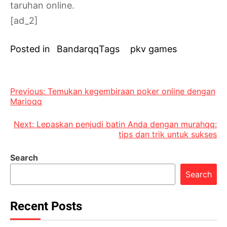
taruhan online.
[ad_2]
Posted in
Bandarqq
Tags
pkv games
Post
Previous:
Temukan kegembiraan poker online dengan
Marioqq
navigation
Next:
Lepaskan penjudi batin Anda dengan murahqq:
tips dan trik untuk sukses
Search
Search
Recent Posts