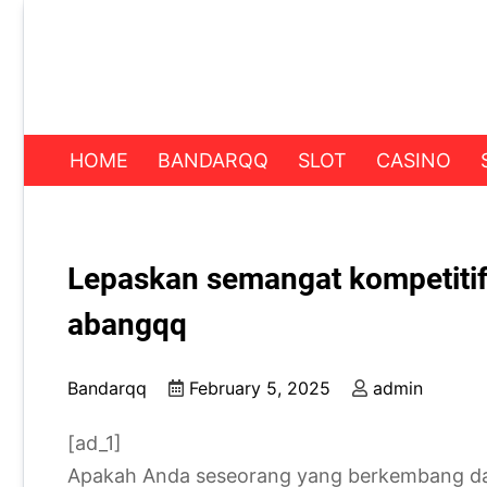
Skip
to
content
Mainkan di situs poker online terpopul
HOME
BANDARQQ
SLOT
CASINO
Situs Poker On
Lepaskan semangat kompetiti
abangqq
Bandarqq
February 5, 2025
admin
[ad_1]
Apakah Anda seseorang yang berkembang da