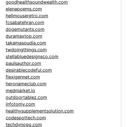
goodhealthsoundwealth.com
elenapoems.com
hellmouseretro.com
fcsabatehran.com
dogemutants.com
duramaxtop.com
takamasoudia.com
twdoingthings.com
stellabluedesignsco.com
paulsauthor.com
desirablecodeful.com
flexigennet.com
heronameclub.com
medmarket.io
outdoortablez.com
infotomy.com
healthysupplementsolution.com
codespottech.com
techdynogo.com