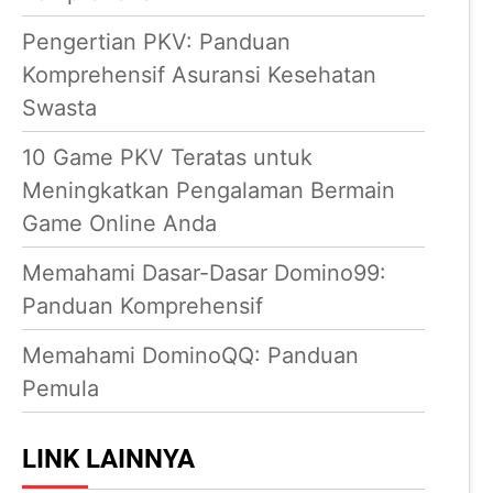
Pengertian PKV: Panduan
Komprehensif Asuransi Kesehatan
Swasta
10 Game PKV Teratas untuk
Meningkatkan Pengalaman Bermain
Game Online Anda
Memahami Dasar-Dasar Domino99:
Panduan Komprehensif
Memahami DominoQQ: Panduan
Pemula
LINK LAINNYA