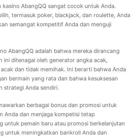
n kasino AbangQQ sangat cocok untuk Anda.
ih, termasuk poker, blackjack, dan roulette, Anda
kan semangat kompetitif Anda dan menguji
asino AbangQQ adalah bahwa mereka dirancang
n ini ditenagai oleh generator angka acak,
acak dan tidak memihak. Ini berarti bahwa Anda
gan bermain yang rata dan bahwa kesuksesan
strategi Anda sendiri.
enawarkan berbagai bonus dan promosi untuk
Anda dan menjaga kompetisi tetap
g untuk pemain baru atau promosi berkelanjutan
ang untuk meningkatkan bankroll Anda dan