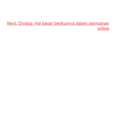
Next:
Divaqq: Hal besar berikutnya dalam permainan
online