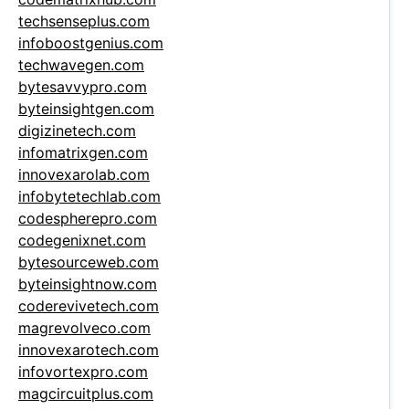
techsenseplus.com
infoboostgenius.com
techwavegen.com
bytesavvypro.com
byteinsightgen.com
digizinetech.com
infomatrixgen.com
innovexarolab.com
infobytetechlab.com
codespherepro.com
codegenixnet.com
bytesourceweb.com
byteinsightnow.com
coderevivetech.com
magrevolveco.com
innovexarotech.com
infovortexpro.com
magcircuitplus.com