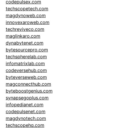
codepulsex.com
techscopetech.com
magdynoweb.com
innovexaroweb.com
techreviveco.com
maglinkaro.com
dynabytenet.com
bytesourcepro.com
techspherelab.com
infomatrixlab.com
codeversehub.com
byteverseweb.com
magconnecthub.com
byteboostgenius.com
synapsegoplus.com
infopedianet.com
codepulsenet.com
magdynotech.com
techscopehq.com