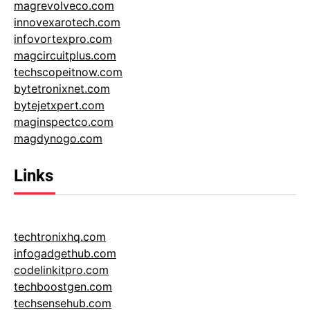
magrevolveco.com
innovexarotech.com
infovortexpro.com
magcircuitplus.com
techscopeitnow.com
bytetronixnet.com
bytejetxpert.com
maginspectco.com
magdynogo.com
Links
techtronixhq.com
infogadgethub.com
codelinkitpro.com
techboostgen.com
techsensehub.com