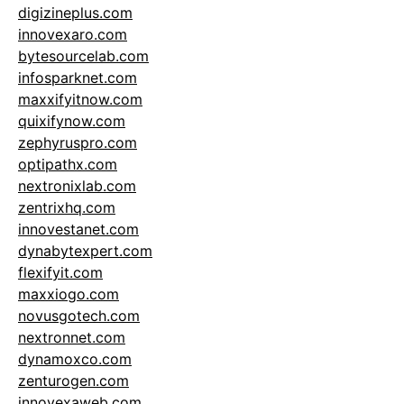
digizineplus.com
innovexaro.com
bytesourcelab.com
infosparknet.com
maxxifyitnow.com
quixifynow.com
zephyruspro.com
optipathx.com
nextronixlab.com
zentrixhq.com
innovestanet.com
dynabytexpert.com
flexifyit.com
maxxiogo.com
novusgotech.com
nextronnet.com
dynamoxco.com
zenturogen.com
innovexaweb.com