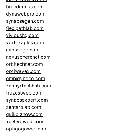
brandioplus.com
dynawebpro.com
synapsegen.com
flexipathlab.com
vividushq.com
vortexaplus.com
cubixiogo.com
novuspherenet.com
orbitechnet.com
optiwavex.com
omnidynoco.com
zephyrtechhub.com
truzestweb.com
synapsexpert.com
zentarolab.com
quikbiznow.com
xceleroweb.com
optigogoweb.com