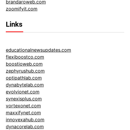
brandaroweb.com
zoomifyit.com
Links
educationalnewsupdates.com
flexiboostco.com
boostioweb.com
zephyrushub.com
optipathlab.com
dynabytelab.com
evolvionet.com
synexisplus.com
vortexonet.com
maxxifynet.com
innovexahub.com
dynacorelab.com