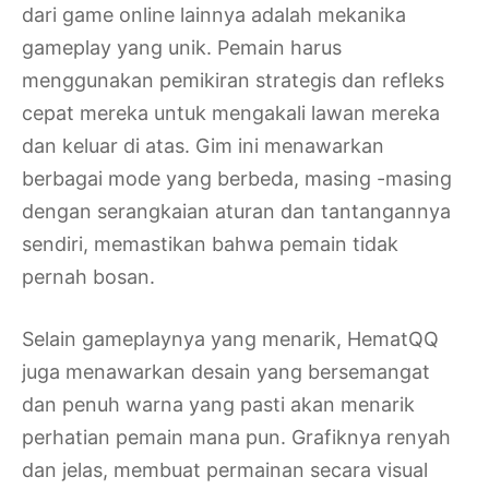
dari game online lainnya adalah mekanika
gameplay yang unik. Pemain harus
menggunakan pemikiran strategis dan refleks
cepat mereka untuk mengakali lawan mereka
dan keluar di atas. Gim ini menawarkan
berbagai mode yang berbeda, masing -masing
dengan serangkaian aturan dan tantangannya
sendiri, memastikan bahwa pemain tidak
pernah bosan.
Selain gameplaynya yang menarik, HematQQ
juga menawarkan desain yang bersemangat
dan penuh warna yang pasti akan menarik
perhatian pemain mana pun. Grafiknya renyah
dan jelas, membuat permainan secara visual