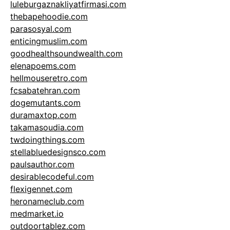
luleburgaznakliyatfirmasi.com
thebapehoodie.com
parasosyal.com
enticingmuslim.com
goodhealthsoundwealth.com
elenapoems.com
hellmouseretro.com
fcsabatehran.com
dogemutants.com
duramaxtop.com
takamasoudia.com
twdoingthings.com
stellabluedesignsco.com
paulsauthor.com
desirablecodeful.com
flexigennet.com
heronameclub.com
medmarket.io
outdoortablez.com