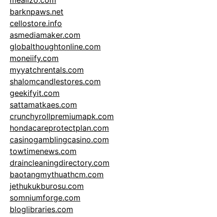
mealizo.com
barknpaws.net
cellostore.info
asmediamaker.com
globalthoughtonline.com
moneiify.com
myyatchrentals.com
shalomcandlestores.com
geekifyit.com
sattamatkaes.com
crunchyrollpremiumapk.com
hondacareprotectplan.com
casinogamblingcasino.com
towtimenews.com
draincleaningdirectory.com
baotangmythuathcm.com
jethukukburosu.com
somniumforge.com
bloglibraries.com