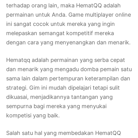
terhadap orang lain, maka HematQQ adalah
permainan untuk Anda. Game multiplayer online
ini sangat cocok untuk mereka yang ingin
melepaskan semangat kompetitif mereka
dengan cara yang menyenangkan dan menarik.
Hematqq adalah permainan yang serba cepat
dan menarik yang mengadu domba pemain satu
sama lain dalam pertempuran keterampilan dan
strategi. Gim ini mudah dipelajari tetapi sulit
dikuasai, menjadikannya tantangan yang
sempurna bagi mereka yang menyukai
kompetisi yang baik.
Salah satu hal yang membedakan HematQQ