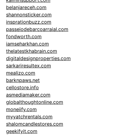
kaiminsupport.com
belanjareceh.com
shannonsticker.com
insprationbuzz.com
passeiodebarcoarraial.com
fondworth.com
iamseharkhan.com
thelatestkhabrain.com
digitaldesignproperties.com
sarkariresultex.com
mealizo.com
barknpaws.net
cellostore.info
asmediamaker.com
globalthoughtonline.com
moneiify.com
myyatchrentals.com
shalomcandlestores.com
geekifyit.com