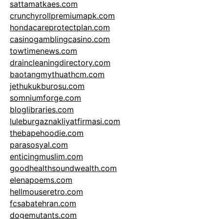
sattamatkaes.com
crunchyrollpremiumapk.com
hondacareprotectplan.com
casinogamblingcasino.com
towtimenews.com
draincleaningdirectory.com
baotangmythuathcm.com
jethukukburosu.com
somniumforge.com
bloglibraries.com
luleburgaznakliyatfirmasi.com
thebapehoodie.com
parasosyal.com
enticingmuslim.com
goodhealthsoundwealth.com
elenapoems.com
hellmouseretro.com
fcsabatehran.com
dogemutants.com