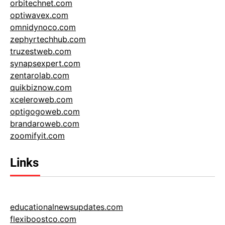
orbitechnet.com
optiwavex.com
omnidynoco.com
zephyrtechhub.com
truzestweb.com
synapsexpert.com
zentarolab.com
quikbiznow.com
xceleroweb.com
optigogoweb.com
brandaroweb.com
zoomifyit.com
Links
educationalnewsupdates.com
flexiboostco.com