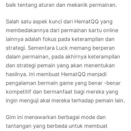
baik tentang aturan dan mekanik permainan.
Salah satu aspek kunci dari HematQQ yang
membedakannya dari permainan kartu online
lainnya adalah fokus pada keterampilan dan
strategi. Sementara Luck memang berperan
dalam permainan, pada akhirnya keterampilan
dan strategi pemain yang akan menentukan
hasilnya. Ini membuat HematQQ menjadi
pengalaman bermain game yang benar -benar
kompetitif dan bermanfaat bagi mereka yang
ingin menguji akal mereka terhadap pemain lain.
Gim ini menawarkan berbagai mode dan
tantangan yang berbeda untuk membuat