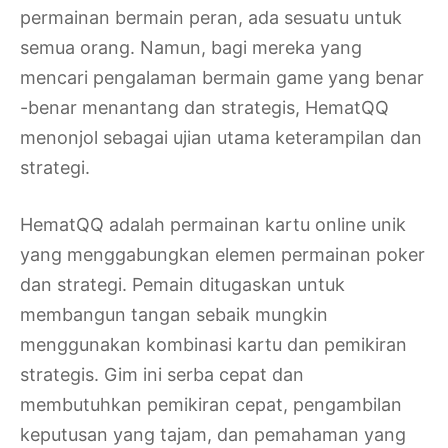
permainan bermain peran, ada sesuatu untuk
semua orang. Namun, bagi mereka yang
mencari pengalaman bermain game yang benar
-benar menantang dan strategis, HematQQ
menonjol sebagai ujian utama keterampilan dan
strategi.
HematQQ adalah permainan kartu online unik
yang menggabungkan elemen permainan poker
dan strategi. Pemain ditugaskan untuk
membangun tangan sebaik mungkin
menggunakan kombinasi kartu dan pemikiran
strategis. Gim ini serba cepat dan
membutuhkan pemikiran cepat, pengambilan
keputusan yang tajam, dan pemahaman yang