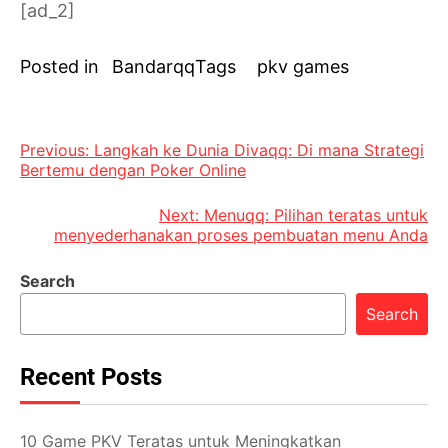
[ad_2]
Posted in
Bandarqq
Tags
pkv games
Post
Previous:
Langkah ke Dunia Divaqq: Di mana Strategi
Bertemu dengan Poker Online
navigation
Next:
Menuqq: Pilihan teratas untuk
menyederhanakan proses pembuatan menu Anda
Search
Search
Recent Posts
10 Game PKV Teratas untuk Meningkatkan