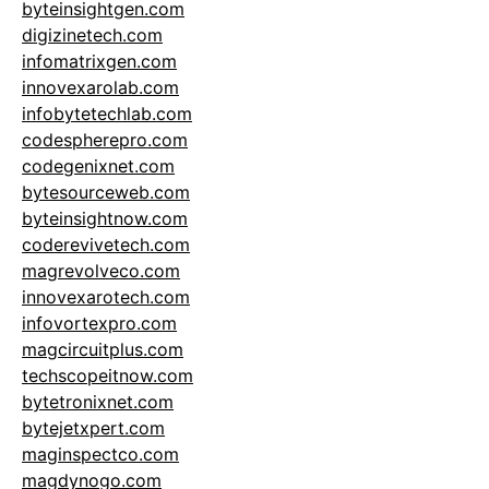
byteinsightgen.com
digizinetech.com
infomatrixgen.com
innovexarolab.com
infobytetechlab.com
codespherepro.com
codegenixnet.com
bytesourceweb.com
byteinsightnow.com
coderevivetech.com
magrevolveco.com
innovexarotech.com
infovortexpro.com
magcircuitplus.com
techscopeitnow.com
bytetronixnet.com
bytejetxpert.com
maginspectco.com
magdynogo.com