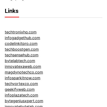
Links
techtronixhq.com
infogadgethub.com
codelinkitpro.com
techboostgen.com
techsensehub.com
bytelabtech.com
innovatexaweb.com
magdynotechco.com
infosparkitnow.com
techvortexco.com
geekifyweb.com
infoplazatech.com
bytegeniusxpert.com
innovatebytelab.com