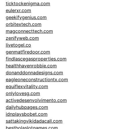
ticktockenigma.com
eulerxr.com
geekifygenius.com
orbitextech.com
magconnecttech.com
zenifyweb.com
livetogel.co
genmatfiredoor.com
findlascegasproperties.com
healthhavenrobbie.com
donanddonnadesigns.com
eagleoneconstructiontx.com
equiflexvitality.com
onlylovesg.com
activedesenvolvimento.com
dailyhubpages.com
idnplaysbobet.com
sattakingvikidadacall.com
bestbolaslotgames.com