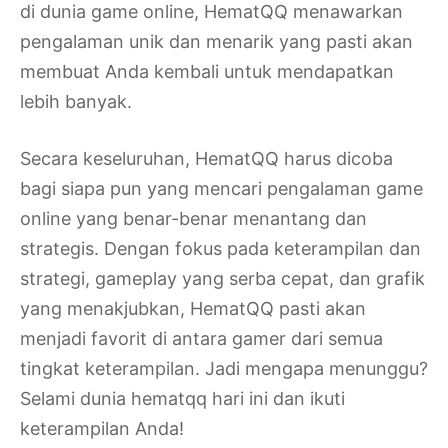
di dunia game online, HematQQ menawarkan
pengalaman unik dan menarik yang pasti akan
membuat Anda kembali untuk mendapatkan
lebih banyak.
Secara keseluruhan, HematQQ harus dicoba
bagi siapa pun yang mencari pengalaman game
online yang benar-benar menantang dan
strategis. Dengan fokus pada keterampilan dan
strategi, gameplay yang serba cepat, dan grafik
yang menakjubkan, HematQQ pasti akan
menjadi favorit di antara gamer dari semua
tingkat keterampilan. Jadi mengapa menunggu?
Selami dunia hematqq hari ini dan ikuti
keterampilan Anda!