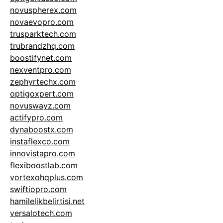
novuspherex.com
novaevopro.com
trusparktech.com
trubrandzhq.com
boostifynet.com
nexventpro.com
zephyrtechx.com
optigoxpert.com
novuswayz.com
actifypro.com
dynaboostx.com
instaflexco.com
innovistapro.com
flexiboostlab.com
vortexohqplus.com
swiftiopro.com
hamilelikbelirtisi.net
versalotech.com