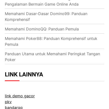
Pengalaman Bermain Game Online Anda
Memahami Dasar-Dasar Domino99: Panduan
Komprehensif
Memahami DominoQQ: Panduan Pemula
Memahami Poker88: Panduan Komprehensif untuk
Pemula
Panduan Utama untuk Memahami Peringkat Tangan
Poker
LINK LAINNYA
link demo gacor
pkv
bandarqq