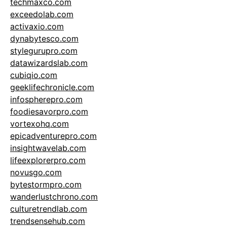
techmaxco.com
exceedolab.com
activaxio.com
dynabytesco.com
stylegurupro.com
datawizardslab.com
cubiqio.com
geeklifechronicle.com
infospherepro.com
foodiesavorpro.com
vortexohq.com
epicadventurepro.com
insightwavelab.com
lifeexplorerpro.com
novusgo.com
bytestormpro.com
wanderlustchrono.com
culturetrendlab.com
trendsensehub.com