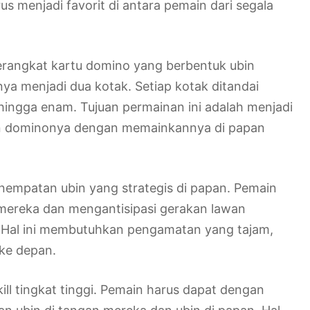
us menjadi favorit di antara pemain dari segala
rangkat kartu domino yang berbentuk ubin
a menjadi dua kotak. Setiap kotak ditandai
l hingga enam. Tujuan permainan ini adalah menjadi
 dominonya dengan memainkannya di papan
nempatan ubin yang strategis di papan. Pemain
mereka dan mengantisipasi gerakan lawan
 Hal ini membutuhkan pengamatan yang tajam,
ke depan.
ill tingkat tinggi. Pemain harus dapat dengan