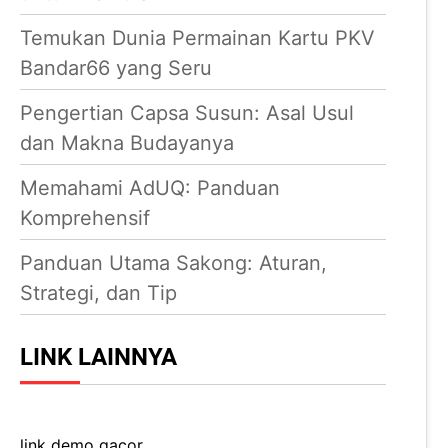
Temukan Dunia Permainan Kartu PKV
Bandar66 yang Seru
Pengertian Capsa Susun: Asal Usul
dan Makna Budayanya
Memahami AdUQ: Panduan
Komprehensif
Panduan Utama Sakong: Aturan,
Strategi, dan Tip
LINK LAINNYA
link demo gacor