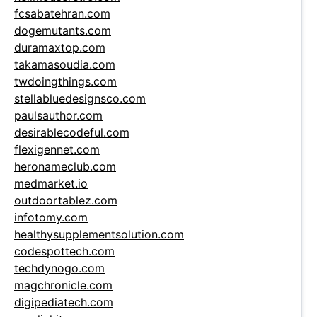
fcsabatehran.com
dogemutants.com
duramaxtop.com
takamasoudia.com
twdoingthings.com
stellabluedesignsco.com
paulsauthor.com
desirablecodeful.com
flexigennet.com
heronameclub.com
medmarket.io
outdoortablez.com
infotomy.com
healthysupplementsolution.com
codespottech.com
techdynogo.com
magchronicle.com
digipediatech.com