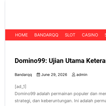
Skip
to
content
Mainkan di situs poker online terpopul
HOME
BANDARQQ
SLOT
CASINO
Situs Poker On
Domino99: Ujian Utama Ketera
Bandarqq
June 29, 2026
admin
[ad_1]
Domino99 adalah permainan populer dan men
strategi, dan keberuntungan. Ini adalah perm