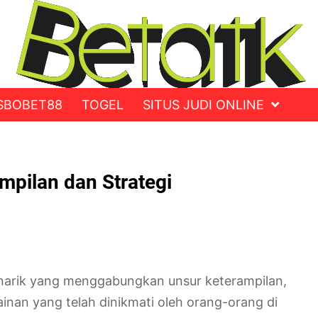
er dengan reputasi terbaik. Nikmati permainan 
SBOBET88
TOGEL
SITUS JUDI ONLINE
line Terpopuler
berkualitas tinggi.
Terbaik
mpilan dan Strategi
arik yang menggabungkan unsur keterampilan,
ainan yang telah dinikmati oleh orang-orang di