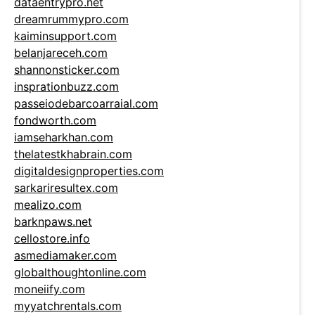
dataentrypro.net
dreamrummypro.com
kaiminsupport.com
belanjareceh.com
shannonsticker.com
insprationbuzz.com
passeiodebarcoarraial.com
fondworth.com
iamseharkhan.com
thelatestkhabrain.com
digitaldesignproperties.com
sarkariresultex.com
mealizo.com
barknpaws.net
cellostore.info
asmediamaker.com
globalthoughtonline.com
moneiify.com
myyatchrentals.com