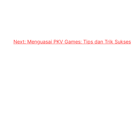
Next:
Menguasai PKV Games: Tips dan Trik Sukses