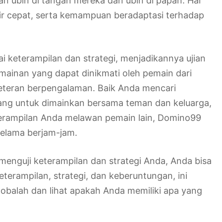
n ubin di tangan mereka dan ubin di papan. Hal
kir cepat, serta kemampuan beradaptasi terhadap
keterampilan dan strategi, menjadikannya ujian
mainan yang dapat dinikmati oleh pemain dari
veteran berpengalaman. Baik Anda mencari
g untuk dimainkan bersama teman dan keluarga,
terampilan Anda melawan pemain lain, Domino99
elama berjam-jam.
menguji keterampilan dan strategi Anda, Anda bisa
erampilan, strategi, dan keberuntungan, ini
obalah dan lihat apakah Anda memiliki apa yang