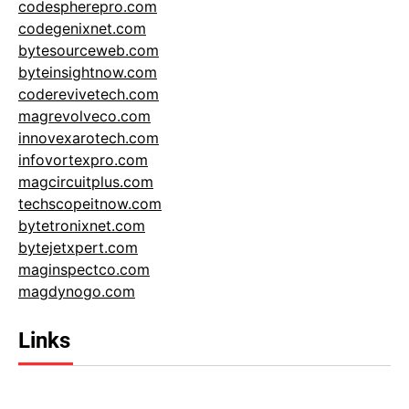
codespherepro.com
codegenixnet.com
bytesourceweb.com
byteinsightnow.com
coderevivetech.com
magrevolveco.com
innovexarotech.com
infovortexpro.com
magcircuitplus.com
techscopeitnow.com
bytetronixnet.com
bytejetxpert.com
maginspectco.com
magdynogo.com
Links