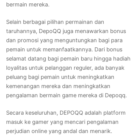
bermain mereka.
Selain berbagai pilihan permainan dan
taruhannya, DepoQQ juga menawarkan bonus
dan promosi yang menguntungkan bagi para
pemain untuk memanfaatkannya. Dari bonus
selamat datang bagi pemain baru hingga hadiah
loyalitas untuk pelanggan reguler, ada banyak
peluang bagi pemain untuk meningkatkan
kemenangan mereka dan meningkatkan
pengalaman bermain game mereka di Depoqq.
Secara keseluruhan, DEPOQQ adalah platform
masuk ke gamer yang mencari pengalaman
perjudian online yang andal dan menarik.