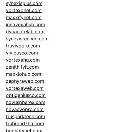
synexisplus.com
vortexonet.com
maxxifynet.com
innovexahub.com
dynacorelab.com
synexistechco.com
truvivopro.com
vividusco.com
vortexahq.com
zenithifyit.com
maxxiohub.com
zephyraweb.com
vortexaweb.com
optigeniusco.com
novuspherex.com
novaevopro.com
trusparktech.com
trubrandzhq.com
boostifynet.com