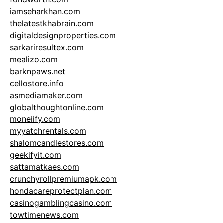
iamseharkhan.com
thelatestkhabrain.com
digitaldesignproperties.com
sarkariresultex.com
mealizo.com
barknpaws.net
cellostore.info
asmediamaker.com
globalthoughtonline.com
moneiify.com
myyatchrentals.com
shalomcandlestores.com
geekifyit.com
sattamatkaes.com
crunchyrollpremiumapk.com
hondacareprotectplan.com
casinogamblingcasino.com
towtimenews.com