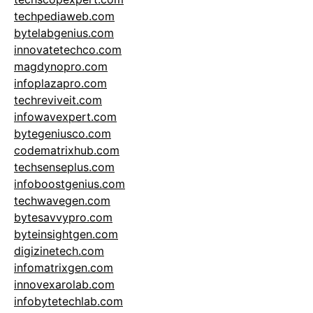
techpediaweb.com
bytelabgenius.com
innovatetechco.com
magdynopro.com
infoplazapro.com
techreviveit.com
infowavexpert.com
bytegeniusco.com
codematrixhub.com
techsenseplus.com
infoboostgenius.com
techwavegen.com
bytesavvypro.com
byteinsightgen.com
digizinetech.com
infomatrixgen.com
innovexarolab.com
infobytetechlab.com