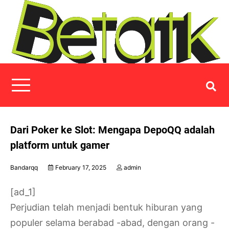
Skip
to
content
Mainkan di situs poker online terpopuler dengan reputasi
Situs Poker Online
terbaik. Nikmati permainan poker dengan jaminan
keamanan dan layanan berkualitas tinggi.
Terpopuler dengan Reputasi
Terbaik
Dari Poker ke Slot: Mengapa DepoQQ adalah
platform untuk gamer
Bandarqq
February 17, 2025
admin
[ad_1]
Perjudian telah menjadi bentuk hiburan yang
populer selama berabad -abad, dengan orang -