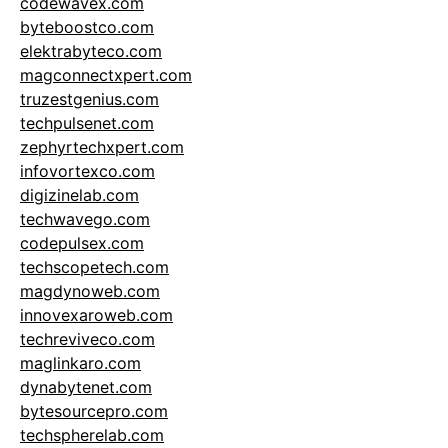
codewavex.com
byteboostco.com
elektrabyteco.com
magconnectxpert.com
truzestgenius.com
techpulsenet.com
zephyrtechxpert.com
infovortexco.com
digizinelab.com
techwavego.com
codepulsex.com
techscopetech.com
magdynoweb.com
innovexaroweb.com
techreviveco.com
maglinkaro.com
dynabytenet.com
bytesourcepro.com
techspherelab.com