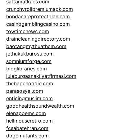
sattamatkaes.com
crunchyrollpremiumapk.com
hondacareprotectplan.com
casinogamblingcasino.com
towtimenews.com
draincleaningdirectory.com
baotangmythuathcm.com
jethukukburosu.com
somniumforge.com
bloglibraries.com
luleburgaznakliyatfirmasi.com
thebapehoodie.com
parasosyal.com
enticingmuslim.com
goodhealthsoundwealth.com
elenapoems.com
hellmouseretro.com
fcsabatehran.com
dogemutants.com