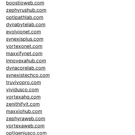
boostioweb.com
zephyrushub.com
optipathlab.com
dynabytelab.com
evolvionet.com
synexisplus.com
vortexonet.com
maxxifynet.com
innovexahub.com
dynacorelab.com
synexistechco.com
truvivopro.com
vividusco.com
vortexahq.com
zenithifyit.com
maxxiohub.com
zephyraweb.com
vortexaweb.com
optigeniusco.com