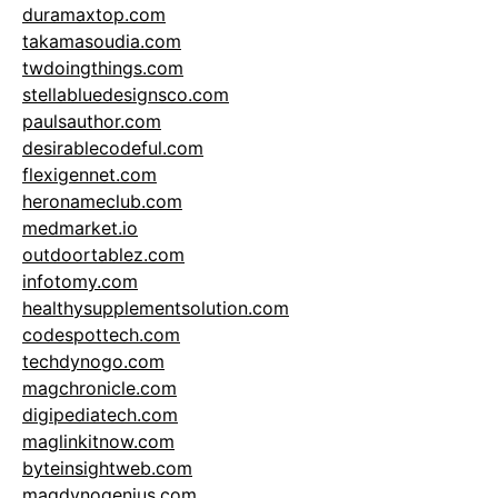
duramaxtop.com
takamasoudia.com
twdoingthings.com
stellabluedesignsco.com
paulsauthor.com
desirablecodeful.com
flexigennet.com
heronameclub.com
medmarket.io
outdoortablez.com
infotomy.com
healthysupplementsolution.com
codespottech.com
techdynogo.com
magchronicle.com
digipediatech.com
maglinkitnow.com
byteinsightweb.com
magdynogenius.com