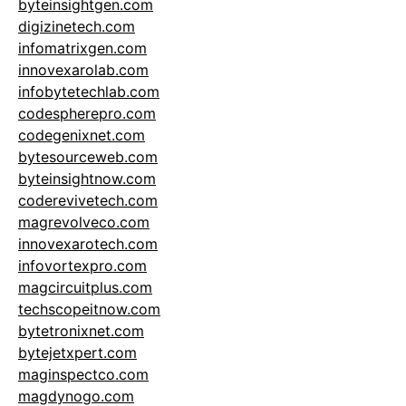
byteinsightgen.com
digizinetech.com
infomatrixgen.com
innovexarolab.com
infobytetechlab.com
codespherepro.com
codegenixnet.com
bytesourceweb.com
byteinsightnow.com
coderevivetech.com
magrevolveco.com
innovexarotech.com
infovortexpro.com
magcircuitplus.com
techscopeitnow.com
bytetronixnet.com
bytejetxpert.com
maginspectco.com
magdynogo.com