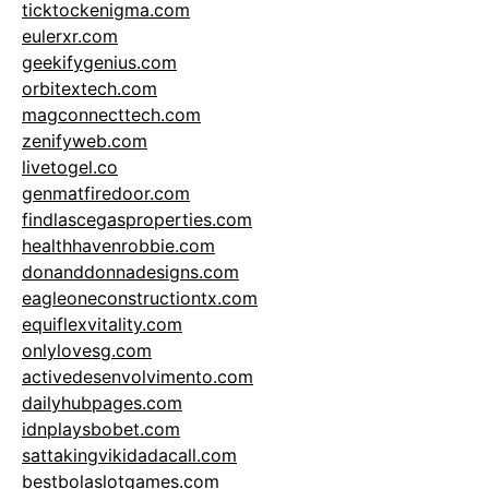
ticktockenigma.com
eulerxr.com
geekifygenius.com
orbitextech.com
magconnecttech.com
zenifyweb.com
livetogel.co
genmatfiredoor.com
findlascegasproperties.com
healthhavenrobbie.com
donanddonnadesigns.com
eagleoneconstructiontx.com
equiflexvitality.com
onlylovesg.com
activedesenvolvimento.com
dailyhubpages.com
idnplaysbobet.com
sattakingvikidadacall.com
bestbolaslotgames.com