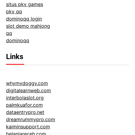
situs pkv games
pkv qq
dominoqq login
slot demo mahjong
qq
dominoqq
Links
whymydoggy.com
digitalearnweb.com
interbolaslot.org
palmkuafor.com
dataentrypro.net
dreamrummypro.com
kaiminsupport.com
belanjareceh.com