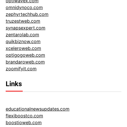
optiwavex.com
omnidynoco.com
zephyrtechhub.com
truzestweb.com
synapsexpert.com
zentarolab.com
quikbiznow.com
xceleroweb.com
optigogoweb.com
brandaroweb.com
zoomifyit.com
Links
educationalnewsupdates.com
flexiboostco.com
boostioweb.com