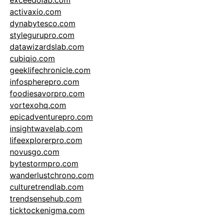
exceedolab.com
activaxio.com
dynabytesco.com
stylegurupro.com
datawizardslab.com
cubiqio.com
geeklifechronicle.com
infospherepro.com
foodiesavorpro.com
vortexohq.com
epicadventurepro.com
insightwavelab.com
lifeexplorerpro.com
novusgo.com
bytestormpro.com
wanderlustchrono.com
culturetrendlab.com
trendsensehub.com
ticktockenigma.com