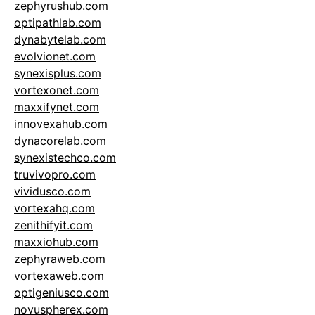
zephyrushub.com
optipathlab.com
dynabytelab.com
evolvionet.com
synexisplus.com
vortexonet.com
maxxifynet.com
innovexahub.com
dynacorelab.com
synexistechco.com
truvivopro.com
vividusco.com
vortexahq.com
zenithifyit.com
maxxiohub.com
zephyraweb.com
vortexaweb.com
optigeniusco.com
novuspherex.com