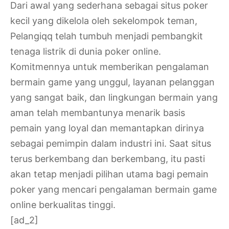
Dari awal yang sederhana sebagai situs poker
kecil yang dikelola oleh sekelompok teman,
Pelangiqq telah tumbuh menjadi pembangkit
tenaga listrik di dunia poker online.
Komitmennya untuk memberikan pengalaman
bermain game yang unggul, layanan pelanggan
yang sangat baik, dan lingkungan bermain yang
aman telah membantunya menarik basis
pemain yang loyal dan memantapkan dirinya
sebagai pemimpin dalam industri ini. Saat situs
terus berkembang dan berkembang, itu pasti
akan tetap menjadi pilihan utama bagi pemain
poker yang mencari pengalaman bermain game
online berkualitas tinggi.
[ad_2]