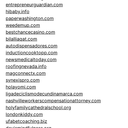
entrepreneurguardian.com
hibaby.info
paperwashington.com
weedemup.com
bestchancecasino.com
bilalliaqat.com
autodispensadores.com
inductioncooktopp.com
newsmedicaltoday.com
roofingnevada.info
magconnectx.com
synexispro.com
holayomi.com
ligadeciclismodecundinamarca.com
nashvilleworkerscompensationattorney.com
holyfamilycathedralschool.org
londonkiddy.com
ufabetcoaching.biz