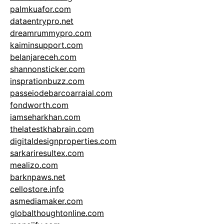
palmkuafor.com
dataentrypro.net
dreamrummypro.com
kaiminsupport.com
belanjareceh.com
shannonsticker.com
insprationbuzz.com
passeiodebarcoarraial.com
fondworth.com
iamseharkhan.com
thelatestkhabrain.com
digitaldesignproperties.com
sarkariresultex.com
mealizo.com
barknpaws.net
cellostore.info
asmediamaker.com
globalthoughtonline.com