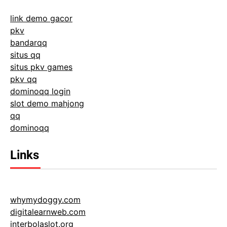
link demo gacor
pkv
bandarqq
situs qq
situs pkv games
pkv qq
dominoqq login
slot demo mahjong
qq
dominoqq
Links
whymydoggy.com
digitalearnweb.com
interbolaslot.org