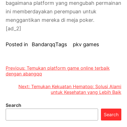
bagaimana platform yang mengubah permainan
ini memberdayakan perempuan untuk
menggantikan mereka di meja poker.
[ad_2]
Posted in
Bandarqq
Tags
pkv games
Post
Previous:
Temukan platform game online terbaik
dengan abangqq
navigation
Next:
Temukan Kekuatan Hematqq: Solusi Alami
untuk Kesehatan yang Lebih Baik
Search
Search