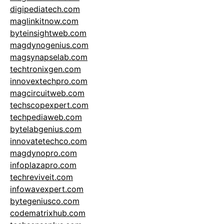
digipediatech.com
maglinkitnow.com
byteinsightweb.com
magdynogenius.com
magsynapselab.com
techtronixgen.com
innovextechpro.com
magcircuitweb.com
techscopexpert.com
techpediaweb.com
bytelabgenius.com
innovatetechco.com
magdynopro.com
infoplazapro.com
techreviveit.com
infowavexpert.com
bytegeniusco.com
codematrixhub.com