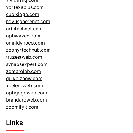
vividushq.com
vortexaplus.com
cubixiogo.com
novuspherenet.com
orbitechnet.com
optiwavex.com
omnidynoco.com
zephyrtechhub.com
truzestweb.com
synapsexpert.com
zentarolab.com
quikbiznow.com
xceleroweb.com
optigogoweb.com
brandaroweb.com
zoomifyit.com
Links