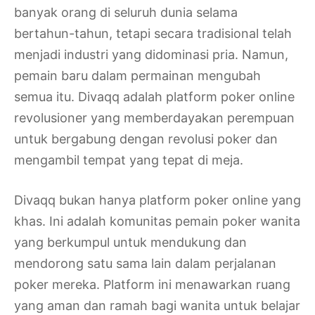
banyak orang di seluruh dunia selama
bertahun-tahun, tetapi secara tradisional telah
menjadi industri yang didominasi pria. Namun,
pemain baru dalam permainan mengubah
semua itu. Divaqq adalah platform poker online
revolusioner yang memberdayakan perempuan
untuk bergabung dengan revolusi poker dan
mengambil tempat yang tepat di meja.
Divaqq bukan hanya platform poker online yang
khas. Ini adalah komunitas pemain poker wanita
yang berkumpul untuk mendukung dan
mendorong satu sama lain dalam perjalanan
poker mereka. Platform ini menawarkan ruang
yang aman dan ramah bagi wanita untuk belajar