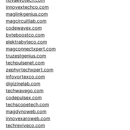
novaevotech.com
innovextechco.com
maglinkgenius.com
magcircuitlab.com
codewavex.com
byteboostco.com
elektrabyteco.com
magconnectxpert.com
truzestgenius.com
techpulsenet.com
zephyrtechxpert.com
infovortexco.com
digizinelab.com
techwavego.com
codepulsex.com
techscopetech.com
magdynoweb.com
innovexaroweb.com
techreviveco.com