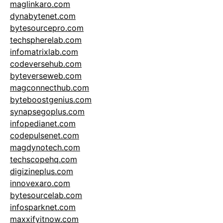
maglinkaro.com
dynabytenet.com
bytesourcepro.com
techspherelab.com
infomatrixlab.com
codeversehub.com
byteverseweb.com
magconnecthub.com
byteboostgenius.com
synapsegoplus.com
infopedianet.com
codepulsenet.com
magdynotech.com
techscopehq.com
digizineplus.com
innovexaro.com
bytesourcelab.com
infosparknet.com
maxxifyitnow.com