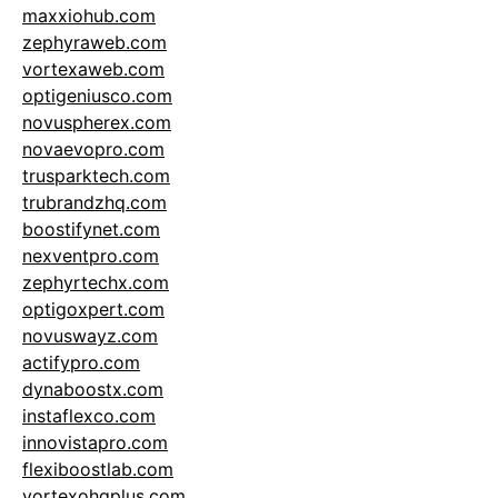
maxxiohub.com
zephyraweb.com
vortexaweb.com
optigeniusco.com
novuspherex.com
novaevopro.com
trusparktech.com
trubrandzhq.com
boostifynet.com
nexventpro.com
zephyrtechx.com
optigoxpert.com
novuswayz.com
actifypro.com
dynaboostx.com
instaflexco.com
innovistapro.com
flexiboostlab.com
vortexohqplus.com