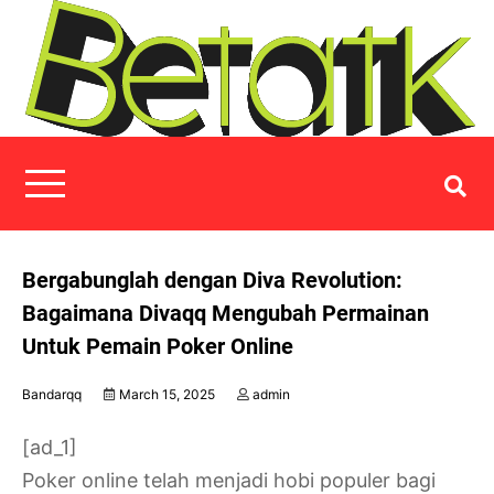
Skip
to
content
Mainkan di situs poker online terpopuler dengan reputasi
Situs Poker Online
terbaik. Nikmati permainan poker dengan jaminan
keamanan dan layanan berkualitas tinggi.
Terpopuler dengan Reputasi
Terbaik
Bergabunglah dengan Diva Revolution:
Bagaimana Divaqq Mengubah Permainan
Untuk Pemain Poker Online
Bandarqq
March 15, 2025
admin
[ad_1]
Poker online telah menjadi hobi populer bagi