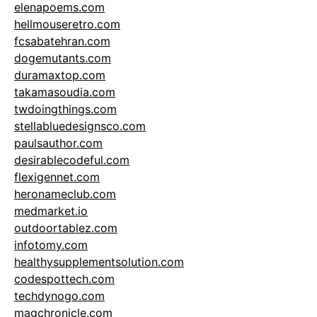
elenapoems.com
hellmouseretro.com
fcsabatehran.com
dogemutants.com
duramaxtop.com
takamasoudia.com
twdoingthings.com
stellabluedesignsco.com
paulsauthor.com
desirablecodeful.com
flexigennet.com
heronameclub.com
medmarket.io
outdoortablez.com
infotomy.com
healthysupplementsolution.com
codespottech.com
techdynogo.com
magchronicle.com