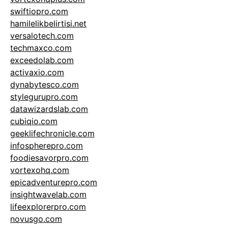
swiftiopro.com
hamilelikbelirtisi.net
versalotech.com
techmaxco.com
exceedolab.com
activaxio.com
dynabytesco.com
stylegurupro.com
datawizardslab.com
cubiqio.com
geeklifechronicle.com
infospherepro.com
foodiesavorpro.com
vortexohq.com
epicadventurepro.com
insightwavelab.com
lifeexplorerpro.com
novusgo.com