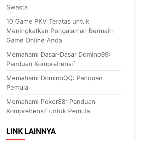
Swasta
10 Game PKV Teratas untuk
Meningkatkan Pengalaman Bermain
Game Online Anda
Memahami Dasar-Dasar Domino99:
Panduan Komprehensif
Memahami DominoQQ: Panduan
Pemula
Memahami Poker88: Panduan
Komprehensif untuk Pemula
LINK LAINNYA