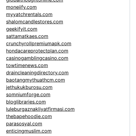
moneiify.com
myyatchrentals.com
shalomcandlestores.com
geekifyit.com
sattamatkaes.com
crunchyrollpremiumapk.com
hondacareprotectplan.com
casinogamblingcasino.com
towtimenews.com
draincleaningdirectory.com
baotangmythuathcm.com
jethukukburosu.com
somniumforge.com
bloglibraries.com
luleburgaznakliyatfirmasi.com
thebapehoodie.com
parasosyal.com
enticingmuslim.com