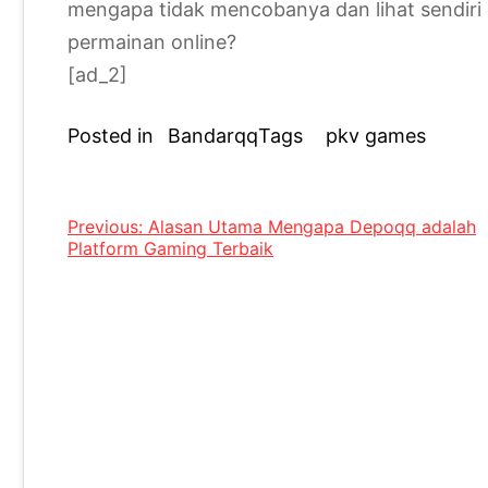
mengapa tidak mencobanya dan lihat sendi
permainan online?
[ad_2]
Posted in
Bandarqq
Tags
pkv games
Post
Previous:
Alasan Utama Mengapa Depoqq adalah
Platform Gaming Terbaik
navigation