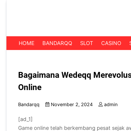
Skip
to
content
Mainkan di situs poker online terpopul
HOME
BANDARQQ
SLOT
CASINO
Situs Poker On
Bagaimana Wedeqq Merevolus
Online
Bandarqq
November 2, 2024
admin
[ad_1]
Game online telah berkembang pesat sejak a