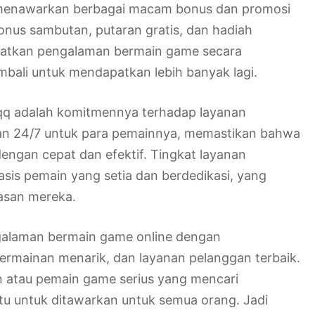
 menawarkan berbagai macam bonus dan promosi
nus sambutan, putaran gratis, dan hadiah
katkan pengalaman bermain game secara
ali untuk mendapatkan lebih banyak lagi.
eqq adalah komitmennya terhadap layanan
an 24/7 untuk para pemainnya, memastikan bahwa
engan cepat dan efektif. Tingkat layanan
is pemain yang setia dan berdedikasi, yang
asan mereka.
galaman bermain game online dengan
ermainan menarik, dan layanan pelanggan terbaik.
n atau pemain game serius yang mencari
tu untuk ditawarkan untuk semua orang. Jadi