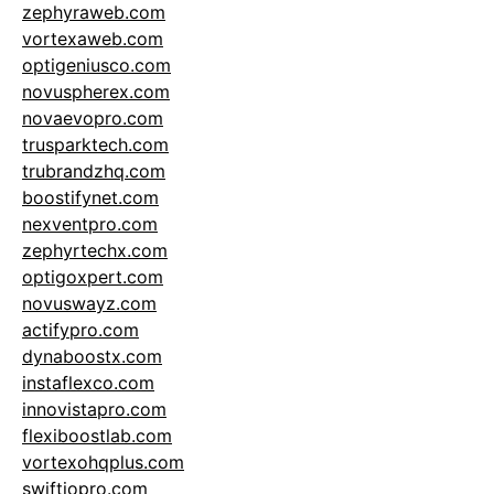
zephyraweb.com
vortexaweb.com
optigeniusco.com
novuspherex.com
novaevopro.com
trusparktech.com
trubrandzhq.com
boostifynet.com
nexventpro.com
zephyrtechx.com
optigoxpert.com
novuswayz.com
actifypro.com
dynaboostx.com
instaflexco.com
innovistapro.com
flexiboostlab.com
vortexohqplus.com
swiftiopro.com