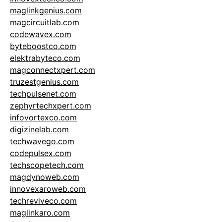
maglinkgenius.com
magcircuitlab.com
codewavex.com
byteboostco.com
elektrabyteco.com
magconnectxpert.com
truzestgenius.com
techpulsenet.com
zephyrtechxpert.com
infovortexco.com
digizinelab.com
techwavego.com
codepulsex.com
techscopetech.com
magdynoweb.com
innovexaroweb.com
techreviveco.com
maglinkaro.com