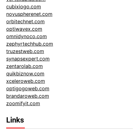
cubixiogo.com
novuspherenet.com
orbitechnet.com
optiwavex.com
omnidynoco.com
zephyrtechhub.com
truzestweb.com
synapsexpert.com
zentarolab.com
quikbiznow.com
xceleroweb.com
optigogoweb.com
brandaroweb.com
zoomifyit.com
Links