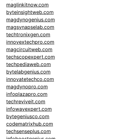
maglinkitnow.com
byteinsightweb.com
magdynogenius.com
magsynapselab.com
techtronixgen.com
innovextechpro.com
magcircuitweb.com
techscopexpert.com
techpediaweb.com
bytelabgenius.com
innovatetechco.com
magdynopro.com
infoplazapro.com
techreviveit.com
infowavexpert.com
bytegeniusco.com
codematrixhub.com
techsenseplus.com
infoboostgenius.com