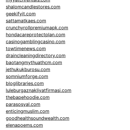
shalomcandlestores.com
geekifyit.com
sattamatkaes.com
crunchyrollpremiumapk.com
hondacareprotectplan.com
casinogamblingcasino.com
towtimenews.com
draincleaningdirectory.com
baotangmythuathcm.com
jethukukburosu.com
somniumforge.com
bloglibraries.com
luleburgaznakliyatfirmasi.com
thebapehoodie.com
parasosyal.com
enticingmuslim.com
goodhealthsoundwealth.com
elenapoems.com