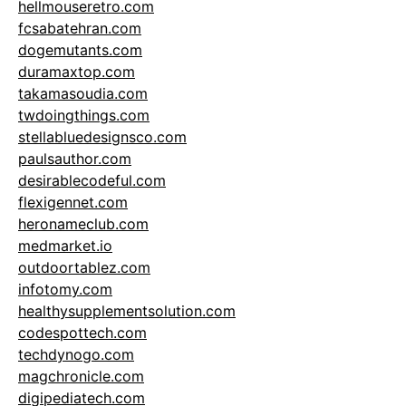
hellmouseretro.com
fcsabatehran.com
dogemutants.com
duramaxtop.com
takamasoudia.com
twdoingthings.com
stellabluedesignsco.com
paulsauthor.com
desirablecodeful.com
flexigennet.com
heronameclub.com
medmarket.io
outdoortablez.com
infotomy.com
healthysupplementsolution.com
codespottech.com
techdynogo.com
magchronicle.com
digipediatech.com