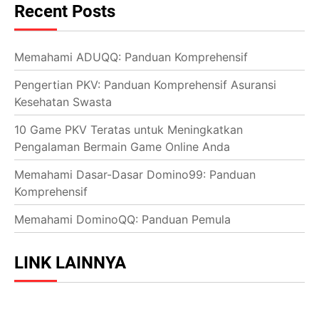
Recent Posts
Memahami ADUQQ: Panduan Komprehensif
Pengertian PKV: Panduan Komprehensif Asuransi
Kesehatan Swasta
10 Game PKV Teratas untuk Meningkatkan
Pengalaman Bermain Game Online Anda
Memahami Dasar-Dasar Domino99: Panduan
Komprehensif
Memahami DominoQQ: Panduan Pemula
LINK LAINNYA