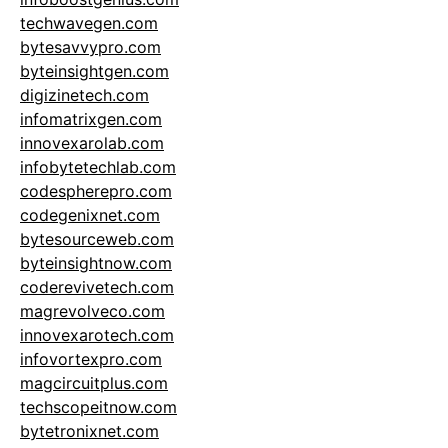
techwavegen.com
bytesavvypro.com
byteinsightgen.com
digizinetech.com
infomatrixgen.com
innovexarolab.com
infobytetechlab.com
codespherepro.com
codegenixnet.com
bytesourceweb.com
byteinsightnow.com
coderevivetech.com
magrevolveco.com
innovexarotech.com
infovortexpro.com
magcircuitplus.com
techscopeitnow.com
bytetronixnet.com