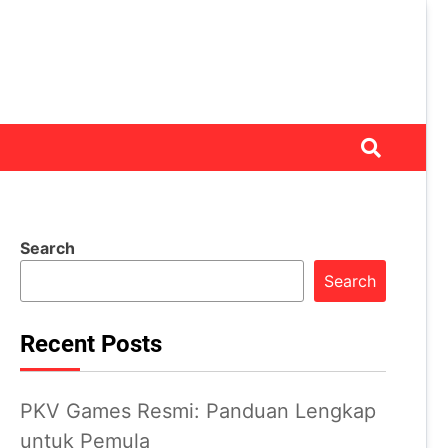
poker dengan jaminan keamanan dan layanan
 dengan Reputasi
Search
Search
Recent Posts
PKV Games Resmi: Panduan Lengkap
untuk Pemula