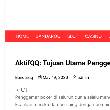
Skip
to
content
Mainkan di situs poker online terpopul
HOME
BANDARQQ
SLOT
CASINO
Situs Poker On
AktifQQ: Tujuan Utama Pengg
Bandarqq
May 19, 2026
admin
[ad_1]
Penggemar poker di seluruh dunia selalu men
keahlian mereka dan bersaing dengan pemain 