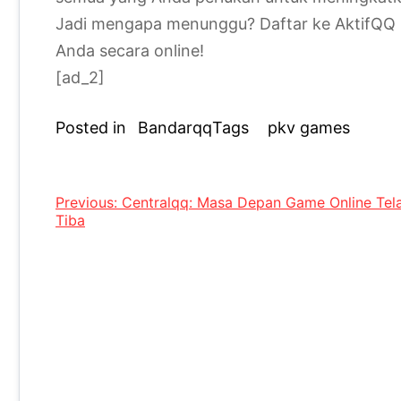
Jadi mengapa menunggu? Daftar ke AktifQQ ha
Anda secara online!
[ad_2]
Posted in
Bandarqq
Tags
pkv games
Post
Previous:
Centralqq: Masa Depan Game Online Tel
Tiba
navigation