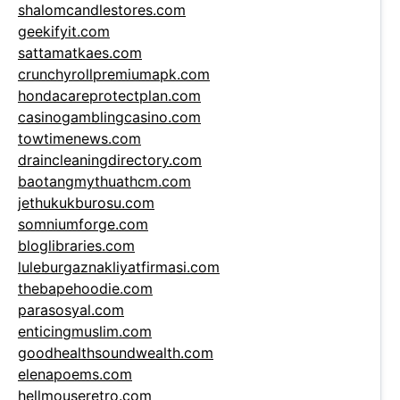
shalomcandlestores.com
geekifyit.com
sattamatkaes.com
crunchyrollpremiumapk.com
hondacareprotectplan.com
casinogamblingcasino.com
towtimenews.com
draincleaningdirectory.com
baotangmythuathcm.com
jethukukburosu.com
somniumforge.com
bloglibraries.com
luleburgaznakliyatfirmasi.com
thebapehoodie.com
parasosyal.com
enticingmuslim.com
goodhealthsoundwealth.com
elenapoems.com
hellmouseretro.com