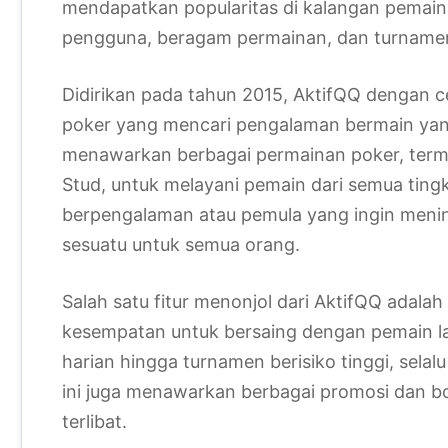
mendapatkan popularitas di kalangan pemai
pengguna, beragam permainan, dan turname
Didirikan pada tahun 2015, AktifQQ dengan c
poker yang mencari pengalaman bermain yang 
menawarkan berbagai permainan poker, term
Stud, untuk melayani pemain dari semua tingk
berpengalaman atau pemula yang ingin menin
sesuatu untuk semua orang.
Salah satu fitur menonjol dari AktifQQ ada
kesempatan untuk bersaing dengan pemain la
harian hingga turnamen berisiko tinggi, selalu
ini juga menawarkan berbagai promosi dan b
terlibat.