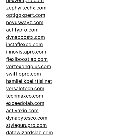
nexventpro.com
zephyrtechx.com
optigoxpert.com
novuswayz.com
actifypro.com
dynaboostx.com
instaflexco.com
innovistapro.com
flexiboostlab.com
vortexohqplus.com
swiftiopro.com
hamilelikbelirtisi.net
versalotech.com
techmaxco.com
exceedolab.com
activaxio.com
dynabytesco.com
stylegurupro.com
datawizardslab.com