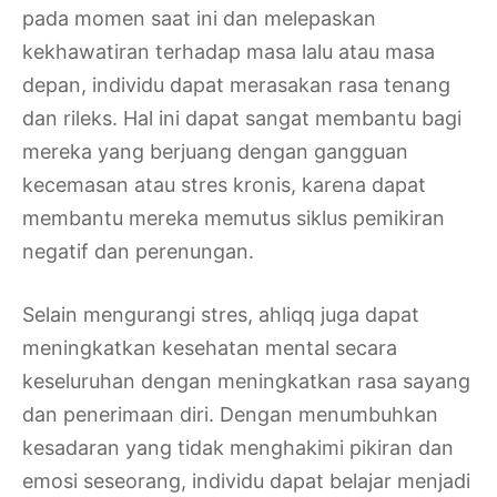
pada momen saat ini dan melepaskan
kekhawatiran terhadap masa lalu atau masa
depan, individu dapat merasakan rasa tenang
dan rileks. Hal ini dapat sangat membantu bagi
mereka yang berjuang dengan gangguan
kecemasan atau stres kronis, karena dapat
membantu mereka memutus siklus pemikiran
negatif dan perenungan.
Selain mengurangi stres, ahliqq juga dapat
meningkatkan kesehatan mental secara
keseluruhan dengan meningkatkan rasa sayang
dan penerimaan diri. Dengan menumbuhkan
kesadaran yang tidak menghakimi pikiran dan
emosi seseorang, individu dapat belajar menjadi