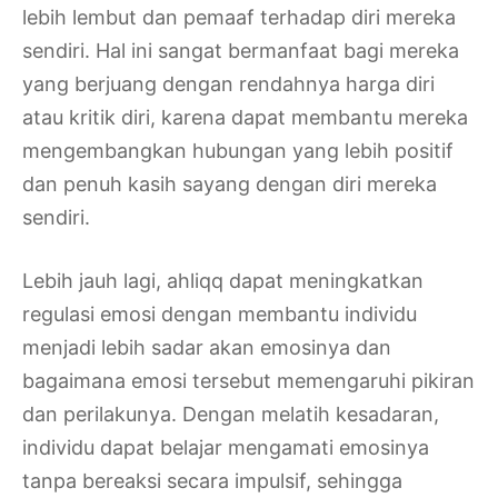
lebih lembut dan pemaaf terhadap diri mereka
sendiri. Hal ini sangat bermanfaat bagi mereka
yang berjuang dengan rendahnya harga diri
atau kritik diri, karena dapat membantu mereka
mengembangkan hubungan yang lebih positif
dan penuh kasih sayang dengan diri mereka
sendiri.
Lebih jauh lagi, ahliqq dapat meningkatkan
regulasi emosi dengan membantu individu
menjadi lebih sadar akan emosinya dan
bagaimana emosi tersebut memengaruhi pikiran
dan perilakunya. Dengan melatih kesadaran,
individu dapat belajar mengamati emosinya
tanpa bereaksi secara impulsif, sehingga