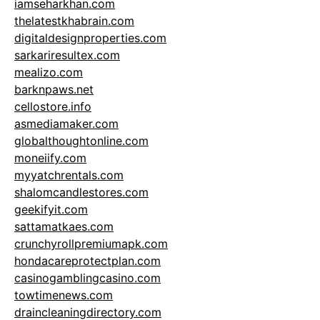
iamseharkhan.com
thelatestkhabrain.com
digitaldesignproperties.com
sarkariresultex.com
mealizo.com
barknpaws.net
cellostore.info
asmediamaker.com
globalthoughtonline.com
moneiify.com
myyatchrentals.com
shalomcandlestores.com
geekifyit.com
sattamatkaes.com
crunchyrollpremiumapk.com
hondacareprotectplan.com
casinogamblingcasino.com
towtimenews.com
draincleaningdirectory.com