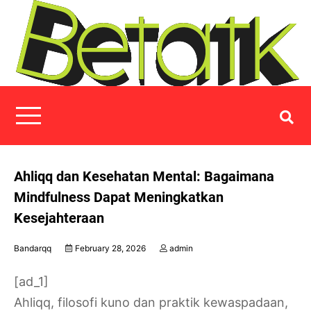
Skip
to
content
Mainkan di situs poker online terpopuler dengan reputasi
Situs Poker Online
terbaik. Nikmati permainan poker dengan jaminan
keamanan dan layanan berkualitas tinggi.
Terpopuler dengan Reputasi
Terbaik
Ahliqq dan Kesehatan Mental: Bagaimana
Mindfulness Dapat Meningkatkan
Kesejahteraan
Bandarqq
February 28, 2026
admin
[ad_1]
Ahliqq, filosofi kuno dan praktik kewaspadaan,