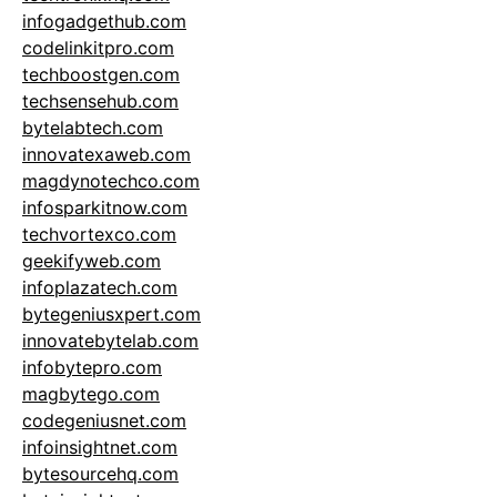
infogadgethub.com
codelinkitpro.com
techboostgen.com
techsensehub.com
bytelabtech.com
innovatexaweb.com
magdynotechco.com
infosparkitnow.com
techvortexco.com
geekifyweb.com
infoplazatech.com
bytegeniusxpert.com
innovatebytelab.com
infobytepro.com
magbytego.com
codegeniusnet.com
infoinsightnet.com
bytesourcehq.com