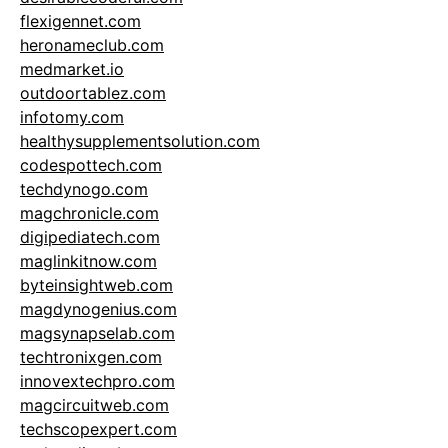
flexigennet.com
heronameclub.com
medmarket.io
outdoortablez.com
infotomy.com
healthysupplementsolution.com
codespottech.com
techdynogo.com
magchronicle.com
digipediatech.com
maglinkitnow.com
byteinsightweb.com
magdynogenius.com
magsynapselab.com
techtronixgen.com
innovextechpro.com
magcircuitweb.com
techscopexpert.com