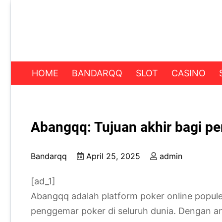
Skip
to
content
Mainkan di situs poker online terpopul
HOME
BANDARQQ
SLOT
CASINO
Situs Poker On
Abangqq: Tujuan akhir bagi p
Bandarqq
April 25, 2025
admin
[ad_1]
Abangqq adalah platform poker online popule
penggemar poker di seluruh dunia. Dengan 