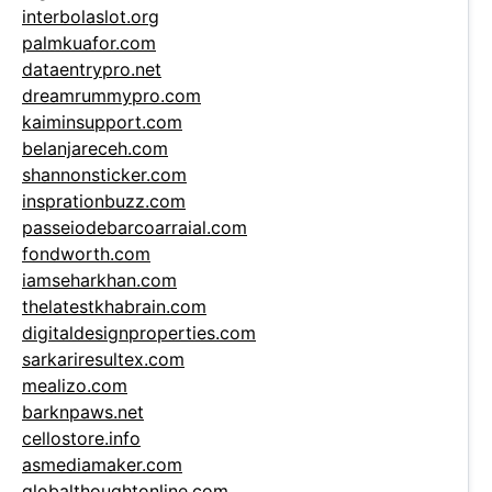
interbolaslot.org
palmkuafor.com
dataentrypro.net
dreamrummypro.com
kaiminsupport.com
belanjareceh.com
shannonsticker.com
insprationbuzz.com
passeiodebarcoarraial.com
fondworth.com
iamseharkhan.com
thelatestkhabrain.com
digitaldesignproperties.com
sarkariresultex.com
mealizo.com
barknpaws.net
cellostore.info
asmediamaker.com
globalthoughtonline.com