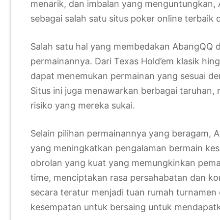
menarik, dan imbalan yang menguntungkan,
sebagai salah satu situs poker online terbaik di
Salah satu hal yang membedakan AbangQQ dari
permainannya. Dari Texas Hold’em klasik hin
dapat menemukan permainan yang sesuai deng
Situs ini juga menawarkan berbagai taruhan
risiko yang mereka sukai.
Selain pilihan permainannya yang beragam,
yang meningkatkan pengalaman bermain keselur
obrolan yang kuat yang memungkinkan pemain 
time, menciptakan rasa persahabatan dan ko
secara teratur menjadi tuan rumah turnamen
kesempatan untuk bersaing untuk mendapatka