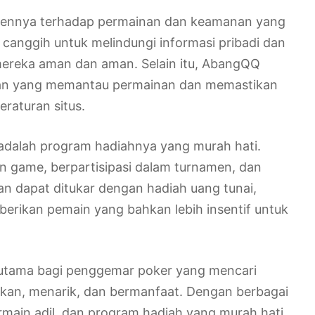
tmennya terhadap permainan dan keamanan yang
i canggih untuk melindungi informasi pribadi dan
ereka aman dan aman. Selain itu, AbangQQ
an yang memantau permainan dan memastikan
raturan situs.
 adalah program hadiahnya yang murah hati.
 game, berpartisipasi dalam turnamen, dan
ian dapat ditukar dengan hadiah uang tunai,
erikan pemain yang bahkan lebih insentif untuk
 utama bagi penggemar poker yang mencari
an, menarik, dan bermanfaat. Dengan berbagai
rmain adil, dan program hadiah yang murah hati,