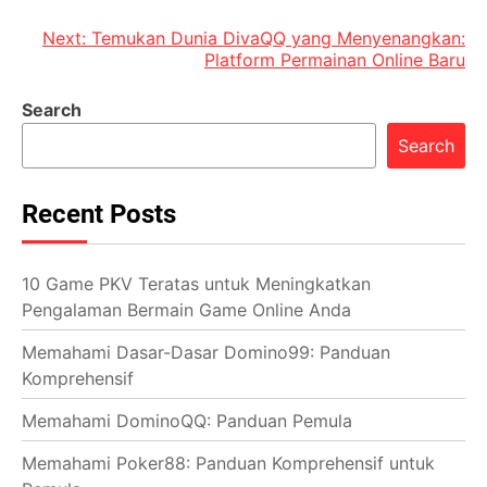
navigation
Next:
Temukan Dunia DivaQQ yang Menyenangkan:
Platform Permainan Online Baru
Search
Search
Recent Posts
10 Game PKV Teratas untuk Meningkatkan
Pengalaman Bermain Game Online Anda
Memahami Dasar-Dasar Domino99: Panduan
Komprehensif
Memahami DominoQQ: Panduan Pemula
Memahami Poker88: Panduan Komprehensif untuk