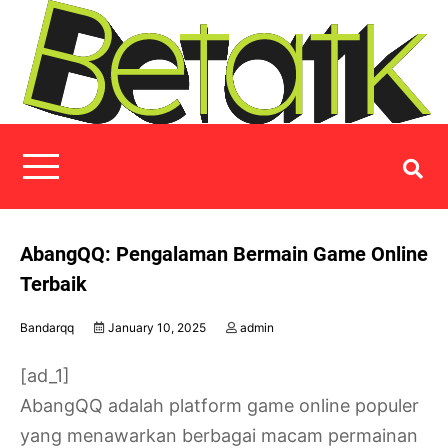
Skip
to
content
Mainkan di situs poker online terpopuler dengan reputasi
Situs Poker Online
terbaik. Nikmati permainan poker dengan jaminan
keamanan dan layanan berkualitas tinggi.
Terpopuler dengan Reputasi
Terbaik
AbangQQ: Pengalaman Bermain Game Online
Terbaik
Bandarqq
January 10, 2025
admin
[ad_1]
AbangQQ adalah platform game online populer
yang menawarkan berbagai macam permainan