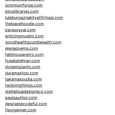
somniumforge.com
bloglibraries.com
luleburgaznakliyatfirmasi.com
thebapehoodie.com
parasosyal.com
enticingmuslim.com
goodhealthsoundwealth.com
elenapoems.com
hellmouseretro.com
fcsabatehran.com
dogemutants.com
duramaxtop.com
takamasoudia.com
twdoingthings.com
stellabluedesignsco.com
paulsauthor.com
desirablecodeful.com
flexigennet.com