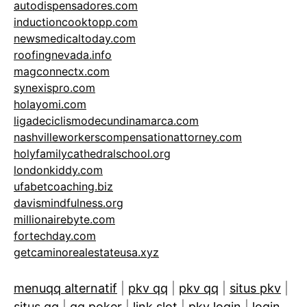
autodispensadores.com
inductioncooktopp.com
newsmedicaltoday.com
roofingnevada.info
magconnectx.com
synexispro.com
holayomi.com
ligadeciclismodecundinamarca.com
nashvilleworkerscompensationattorney.com
holyfamilycathedralschool.org
londonkiddy.com
ufabetcoaching.biz
davismindfulness.org
millionairebyte.com
fortechday.com
getcaminorealestateusa.xyz
menuqq alternatif
|
pkv qq
|
pkv qq
|
situs pkv
|
situs qq
|
qq poker
|
link slot
|
pkv login
|
login