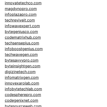
innovatetechco.com
magdynopro.com
infoplazapro.com
techreviveit.com
infowavexpert.com
bytegeniusco.com
codematrixhub.com
techsenseplus.com
infoboostgenius.com
techwavegen.com
bytesavvypro.com
byteinsightgen.com
digizinetech.com
infomatrixgen.com
innovexarolab.com
infobytetechlab.com
codespherepro.com
codegenixnet.com
bytesourceweb.com