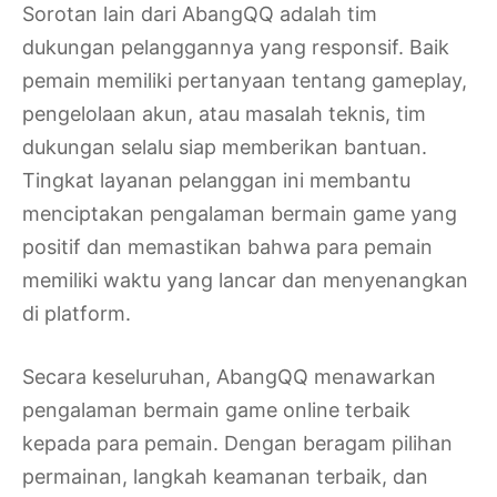
Sorotan lain dari AbangQQ adalah tim
dukungan pelanggannya yang responsif. Baik
pemain memiliki pertanyaan tentang gameplay,
pengelolaan akun, atau masalah teknis, tim
dukungan selalu siap memberikan bantuan.
Tingkat layanan pelanggan ini membantu
menciptakan pengalaman bermain game yang
positif dan memastikan bahwa para pemain
memiliki waktu yang lancar dan menyenangkan
di platform.
Secara keseluruhan, AbangQQ menawarkan
pengalaman bermain game online terbaik
kepada para pemain. Dengan beragam pilihan
permainan, langkah keamanan terbaik, dan