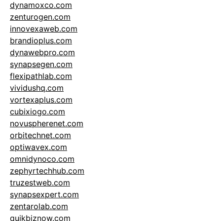
dynamoxco.com
zenturogen.com
innovexaweb.com
brandioplus.com
dynawebpro.com
synapsegen.com
flexipathlab.com
vividushq.com
vortexaplus.com
cubixiogo.com
novuspherenet.com
orbitechnet.com
optiwavex.com
omnidynoco.com
zephyrtechhub.com
truzestweb.com
synapsexpert.com
zentarolab.com
quikbiznow.com