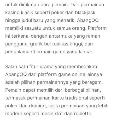
untuk dinikmati para pemain. Dari permainan
kasino klasik seperti poker dan blackjack
hingga judul baru yang menarik, AbangQQ
memiliki sesuatu untuk semua orang. Platform
ini terkenal dengan antarmuka yang ramah
pengguna, grafik berkualitas tinggi, dan
pengalaman bermain game yang lancar.
Salah satu fitur utama yang membedakan
AbangQQ dari platform game online lainnya
adalah pilihan permainannya yang beragam.
Pemain dapat memilih dari berbagai pilihan,
termasuk permainan kartu tradisional seperti
poker dan domino, serta permainan yang lebih
modern seperti mesin slot dan roulette.