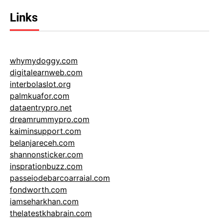
Links
whymydoggy.com
digitalearnweb.com
interbolaslot.org
palmkuafor.com
dataentrypro.net
dreamrummypro.com
kaiminsupport.com
belanjareceh.com
shannonsticker.com
insprationbuzz.com
passeiodebarcoarraial.com
fondworth.com
iamseharkhan.com
thelatestkhabrain.com